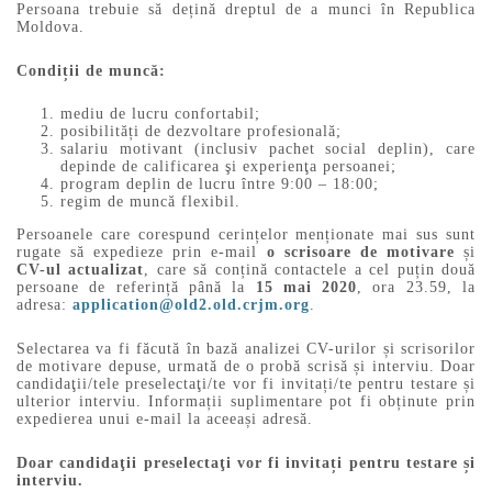
Persoana trebuie să dețină dreptul de a munci în Republica
Moldova.
Condiții de muncă:
mediu de lucru confortabil;
posibilități de dezvoltare profesională;
salariu motivant (inclusiv pachet social deplin), care
depinde de calificarea şi experienţa persoanei;
program deplin de lucru între 9:00 – 18:00;
regim de muncă flexibil.
Persoanele care corespund cerințelor menționate mai sus sunt
rugate să expedieze prin e-mail
o scrisoare de motivare
și
CV-ul actualizat
, care să conțină contactele a cel puțin două
persoane de referință până la
15 mai 2020
, ora 23.59, la
adresa:
application@old2.old.crjm.org
.
Selectarea va fi făcută în bază analizei CV-urilor și scrisorilor
de motivare depuse, urmată de o probă scrisă și interviu. Doar
candidaţii/tele preselectaţi/te vor fi invitați/te pentru testare și
ulterior interviu. Informații suplimentare pot fi obținute prin
expedierea unui e-mail la aceeași adresă.
Doar candidaţii preselectaţi vor fi invitați pentru testare și
interviu.