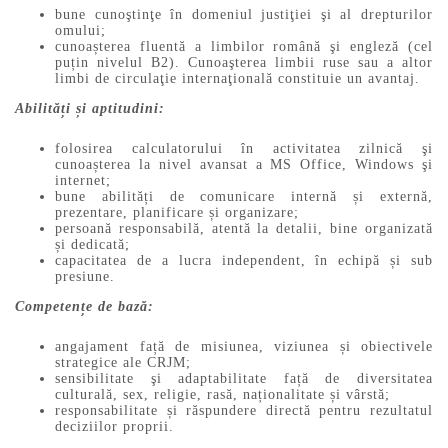
bune cunoştinţe în domeniul justiţiei şi al drepturilor
omului;
cunoașterea fluentă a limbilor română şi engleză (cel
puțin nivelul B2). Cunoaşterea limbii ruse sau a altor
limbi de circulaţie internaţională constituie un avantaj.
Abilități și aptitudini:
folosirea calculatorului în activitatea zilnică şi
cunoașterea la nivel avansat a MS Office, Windows şi
internet;
bune abilități de comunicare internă și externă,
prezentare, planificare și organizare;
persoană responsabilă, atentă la detalii, bine organizată
și dedicată;
capacitatea de a lucra independent, în echipă și sub
presiune.
Competențe de bază:
angajament față de misiunea, viziunea și obiectivele
strategice ale CRJM;
sensibilitate şi adaptabilitate față de diversitatea
culturală, sex, religie, rasă, naționalitate și vârstă;
responsabilitate și răspundere directă pentru rezultatul
deciziilor proprii.