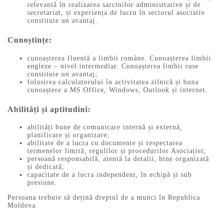
relevantă în realizarea sarcinilor administrative și de
secretariat, și experiența de lucru în sectorul asociativ
constituie un avantaj.
Cunoștințe:
cunoașterea fluentă a limbii române. Cunoașterea limbii
engleze – nivel intermediar. Cunoașterea limbii ruse
constituie un avantaj;
folosirea calculatorului în activitatea zilnică și buna
cunoaștere a MS Office, Windows, Outlook și internet.
Abilități și aptitudini:
abilități bune de comunicare internă și externă,
planificare și organizare;
abilitate de a lucra cu documente și respectarea
termenelor limită, regulilor și procedurilor Asociației;
persoană responsabilă, atentă la detalii, bine organizată
și dedicată;
capacitate de a lucra independent, în echipă și sub
presiune.
Persoana trebuie să dețină dreptul de a munci în Republica
Moldova.