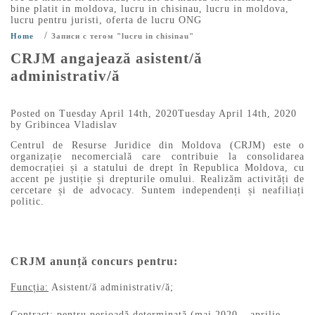
bine platit in moldova
,
lucru in chisinau
,
lucru in moldova
,
lucru pentru juristi
,
oferta de lucru ONG
/
Home
Записи с тегом "lucru in chisinau"
CRJM angajează asistent/ă
administrativ/ă
Posted on
Tuesday April 14th, 2020
Tuesday April 14th, 2020
by
Gribincea Vladislav
Centrul de Resurse Juridice din Moldova (CRJM) este o
organizație necomercială care contribuie la consolidarea
democrației și a statului de drept în Republica Moldova, cu
accent pe justiție și drepturile omului. Realizăm activități de
cercetare și de advocacy. Suntem independenți și neafiliați
politic.
CRJM anunță concurs pentru:
Funcția:
Asistent/ă administrativ/ă;
Contract:
pentru perioadă determinată (mai 2020 – aprilie