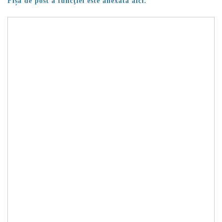
Fișa de post a funcţiei este anexată aici.