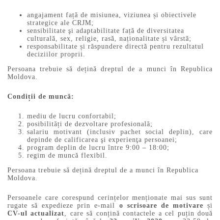
angajament față de misiunea, viziunea și obiectivele
strategice ale CRJM;
sensibilitate şi adaptabilitate față de diversitatea
culturală, sex, religie, rasă, naționalitate și vârstă;
responsabilitate și răspundere directă pentru rezultatul
deciziilor proprii.
Persoana trebuie să dețină dreptul de a munci în Republica
Moldova.
Condiții de muncă:
mediu de lucru confortabil;
posibilități de dezvoltare profesională;
salariu motivant (inclusiv pachet social deplin), care
depinde de calificarea şi experienţa persoanei;
program deplin de lucru între 9:00 – 18:00;
regim de muncă flexibil.
Persoana trebuie să dețină dreptul de a munci în Republica
Moldova.
Persoanele care corespund cerințelor menționate mai sus sunt
rugate să expedieze prin e-mail
o scrisoare de motivare
și
CV-ul actualizat
, care să conțină contactele a cel puțin două