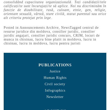
consolidând capacitatea organizațională. Toți candidații/tele
calificați/te sunt încurajați/te să aplice. Noi nu discriminăm în
funcție de dizabilitate, rasă, culoare, etnie, gen, religie,
orientare sexuală, vârstă, stare civilă, statut parental sau orice
alt criteriu protejat prin lege.
Posted in
Announcements Archive
,
News
Tagged
centrul de
resurse juridice din moldova
,
consilier juridic
,
consilier
juridic angajari
,
consilier juridic concurs
,
CRJM
,
locuri de
munca in chisinau
,
lucru bine platit in moldova
,
lucru in
chisinau
,
lucru in moldova
,
lucru pentru juristi
PUBLICATIONS
Justice
Human Rights
Civil society
Infographics
Newsletter