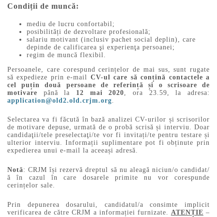
Condiții de muncă:
mediu de lucru confortabil;
posibilități de dezvoltare profesională;
salariu motivant (inclusiv pachet social deplin), care
depinde de calificarea şi experienţa persoanei;
regim de muncă flexibil.
Persoanele, care corespund cerințelor de mai sus, sunt rugate
să expedieze prin e-mail
CV-ul care să conțină contactele a
cel puțin două persoane de referință și o scrisoare de
motivare
până la
12 mai 2020
, ora 23.59, la adresa:
application@old2.old.crjm.org
.
Selectarea va fi făcută în bază analizei CV-urilor și scrisorilor
de motivare depuse, urmată de o probă scrisă și interviu. Doar
candidaţii/tele preselectaţi/te vor fi invitați/te pentru testare și
ulterior interviu. Informații suplimentare pot fi obținute prin
expedierea unui e-mail la aceeași adresă.
Notă
: CRJM își rezervă dreptul să nu aleagă niciun/o candidat/
ă în cazul în care dosarele primite nu vor corespunde
cerințelor sale.
Prin depunerea dosarului, candidatul/a consimte implicit
verificarea de către CRJM a informației furnizate.
ATENȚIE
–