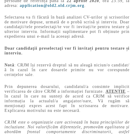
persoane de referință până la
22
aprilie 2020
, ora 23.59, la
adresa:
application@old2.old.crjm.org
.
Selectarea va fi făcută în bază analizei CV-urilor și scrisorilor
de motivare depuse, urmată de o probă scrisă și interviu. Doar
candidaţii/tele preselectaţi/te vor fi invitați/te pentru testare și
ulterior interviu. Informații suplimentare pot fi obținute prin
expedierea unui e-mail la aceeași adresă.
Doar candidaţii preselectaţi vor fi invitați pentru testare și
interviu.
Notă
: CRJM își rezervă dreptul să nu aleagă niciun/o candidat/
ă în cazul în care dosarele primite nu vor corespunde
cerințelor sale.
Prin depunerea dosarului, candidatul/a consimte implicit
verificarea de către CRJM a informației furnizate.
ATENȚIE
–
în cazul în care nu sunteți de acord ca CRJM să verifice
informația la actualul/a angajator/oare, Vă rugăm să
menționați expres acest fapt în scrisoarea de motivare.
Explicarea motivului nu este necesară.
CRJM este o organizație care activează în baza principiilor de
incluziune. Noi valorificăm diferențele, promovăm egalitatea și
abordăm frontal comportamente discriminatorii, astfel