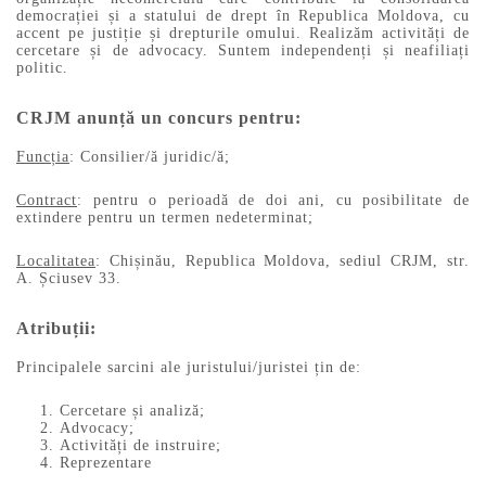
democrației și a statului de drept în Republica Moldova, cu
accent pe justiție și drepturile omului. Realizăm activități de
cercetare și de advocacy. Suntem independenți și neafiliați
politic.
CRJM anunță un concurs pentru:
Funcția
: Consilier/ă juridic/ă;
Contract
: pentru o perioadă de doi ani, cu posibilitate de
extindere pentru un termen nedeterminat;
Localitatea
: Chișinău, Republica Moldova, sediul CRJM, str.
A. Șciusev 33.
Atribuții
:
Principalele sarcini ale juristului/juristei țin de:
Cercetare și analiză;
Advocacy;
Activități de instruire;
Reprezentare