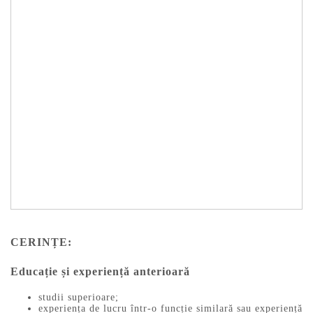
CERINȚE:
Educație și experiență anterioară
studii superioare;
experiența de lucru într-o funcție similară sau experiență