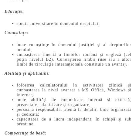
Educație:
studii universitare în domeniul dreptului.
Cunoștințe:
bune cunoştinţe în domeniul justiţiei şi al drepturilor
omului;
cunoașterea fluentă a limbilor română şi engleză (cel
puțin nivelul B2). Cunoaşterea limbii ruse sau a altor
limbi de circulaţie internaţională constituie un avantaj.
Abilități și aptitudini:
folosirea calculatorului în activitatea zilnică şi
cunoașterea la nivel avansat a MS Office, Windows şi
internet;
bune abilități de comunicare internă și externă,
prezentare, planificare și organizare;
persoană responsabilă, atentă la detalii, bine organizată
și dedicată;
capacitatea de a lucra independent, în echipă și sub
presiune.
Competențe de bază: