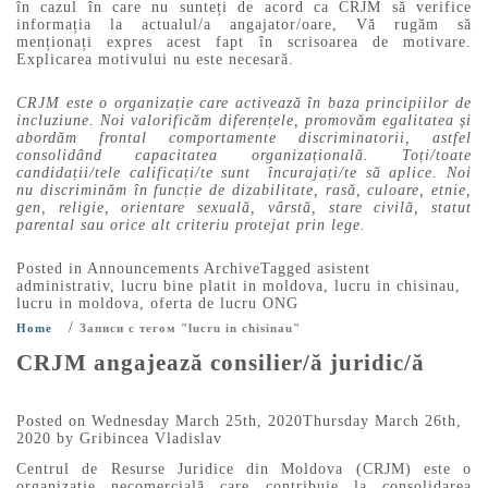
în cazul în care nu sunteți de acord ca CRJM să verifice
informația la actualul/a angajator/oare, Vă rugăm să
menționați expres acest fapt în scrisoarea de motivare.
Explicarea motivului nu este necesară.
CRJM este o organizație care activează în baza principiilor de
incluziune. Noi valorificăm diferențele, promovăm egalitatea și
abordăm frontal comportamente discriminatorii, astfel
consolidând capacitatea organizațională. Toți/toate
candidații/tele calificați/te sunt încurajați/te să aplice. Noi
nu discriminăm în funcție de dizabilitate, rasă, culoare, etnie,
gen, religie, orientare sexuală, vârstă, stare civilă, statut
parental sau orice alt criteriu protejat prin lege.
Posted in
Announcements Archive
Tagged
asistent
administrativ
,
lucru bine platit in moldova
,
lucru in chisinau
,
lucru in moldova
,
oferta de lucru ONG
/
Home
Записи с тегом "lucru in chisinau"
CRJM angajează consilier/ă juridic/ă
Posted on
Wednesday March 25th, 2020
Thursday March 26th,
2020
by
Gribincea Vladislav
Centrul de Resurse Juridice din Moldova (CRJM) este o
organizație necomercială care contribuie la consolidarea