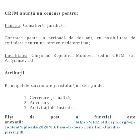
CRJM anunță un concurs pentru:
Funcția
: Consilier/ă juridic/ă;
Contract
: pentru o perioadă de doi ani, cu posibilitate de
extindere pentru un termen nedeterminat;
Localitatea
: Chișinău, Republica Moldova, sediul CRJM, str.
A. Șciusev 33.
Atribuții
:
Principalele sarcini ale juristului/juristei țin de:
Cercetare și analiză;
Advocacy;
Activități de instruire;
Fișa de post a funcției este
anexată:
https://old2.old.crjm.org/wp-
content/uploads/2020/03/Fisa-de-post-Consilier-Juridic-
jurist.pdf