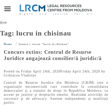
фыв
Tag:
lucru in chisinau
/
Home
Записи с тегом "lucru in chisinau"
Concurs extins: Centrul de Resurse
Juridice angajează consilier/ă juridic/ă
Posted on
Friday April 24th, 2020
Friday April 24th, 2020
by
Gribincea Vladislav
Centrul de Resurse Juridice din Moldova (CRJM) este o
organizație necomercială care contribuie la consolidarea
democrației și a statului de drept în Republica Moldova, cu
accent pe justiție și drepturile omului. Realizăm activități de
cercetare și de advocacy. Suntem independenți și neafiliați
politic.