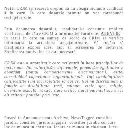
Notă
: CRJM își rezervă dreptul să nu aleagă niciun/o candidat/
ă în cazul în care dosarele primite nu vor corespunde
cerințelor sale.
Prin depunerea dosarului, candidatul/a consimte implicit
verificarea de către CRJM a informației furnizate.
ATENȚIE
–
în cazul în care nu sunteți de acord ca CRJM să verifice
informația la actualul/a angajator/oare, Vă rugăm să
menționați expres acest fapt în scrisoarea de motivare.
Explicarea motivului nu este necesară.
CRJM este o organizație care activează în baza principiilor de
incluziune. Noi valorificăm diferențele, promovăm egalitatea și
abordăm frontal comportamente discriminatorii, astfel
consolidând capacitatea organizațională. Toți candidații/tele
calificați/te sunt încurajați/te să aplice. Noi nu discriminăm în
funcție de dizabilitate, rasă, culoare, etnie, gen, religie,
orientare sexuală, vârstă, stare civilă, statut parental sau orice
alt criteriu protejat prin lege.
Posted in
Announcements Archive
,
News
Tagged
consilier
juridic
,
consilier juridic angajari
,
consilier juridic concurs
,
loc de munca in chisinau
,
locuri de munca in chisinau
,
lucru