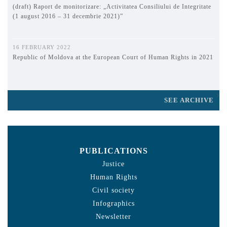
(draft) Raport de monitorizare: „Activitatea Consiliului de Integritate
(1 august 2016 – 31 decembrie 2021)”
16 FEBRUARY 2022
Republic of Moldova at the European Court of Human Rights in 2021
SEE ARCHIVE
PUBLICATIONS
Justice
Human Rights
Civil society
Infographics
Newsletter