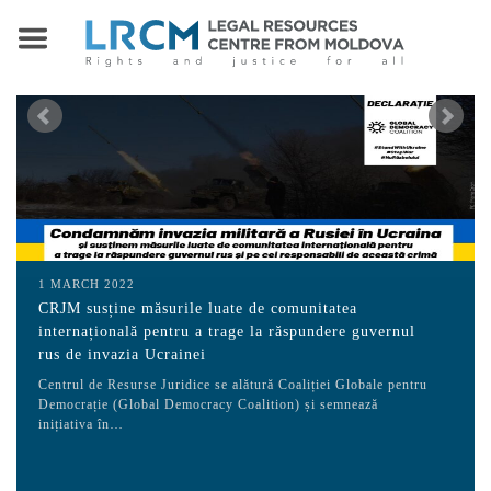
1 MARCH 2022
CRJM susține măsurile luate de comunitatea
internațională pentru a trage la răspundere guvernul
rus de invazia Ucrainei
Centrul de Resurse Juridice se alătură Coaliției Globale pentru
Democrație (Global Democracy Coalition) și semnează
inițiativa în…