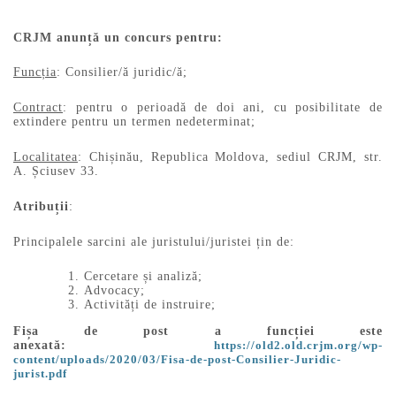
CRJM anunță un concurs pentru:
Funcția
: Consilier/ă juridic/ă;
Contract
: pentru o perioadă de doi ani, cu posibilitate de
extindere pentru un termen nedeterminat;
Localitatea
: Chișinău, Republica Moldova, sediul CRJM, str.
A. Șciusev 33.
Atribuții
:
Principalele sarcini ale juristului/juristei țin de:
Cercetare și analiză;
Advocacy;
Activități de instruire;
Fișa de post a funcției este
anexată:
https://old2.old.crjm.org/wp-
content/uploads/2020/03/Fisa-de-post-Consilier-Juridic-
jurist.pdf