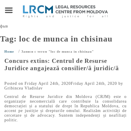
фыв
Tag:
loc de munca in chisinau
/
Home
Записи с тегом "loc de munca in chisinau"
Concurs extins: Centrul de Resurse
Juridice angajează consilier/ă juridic/ă
Posted on
Friday April 24th, 2020
Friday April 24th, 2020
by
Gribincea Vladislav
Centrul de Resurse Juridice din Moldova (CRJM) este o
organizație necomercială care contribuie la consolidarea
democrației și a statului de drept în Republica Moldova, cu
accent pe justiție și drepturile omului. Realizăm activități de
cercetare și de advocacy. Suntem independenți și neafiliați
politic.