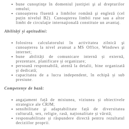
bune cunoştinţe în domeniul justiţiei şi al drepturilor
omului;
cunoașterea fluentă a limbilor română şi engleză (cel
puțin nivelul B2). Cunoaşterea limbii ruse sau a altor
limbi de circulaţie internaţională constituie un avantaj.
Abilități și aptitudini:
folosirea calculatorului în activitatea zilnică şi
cunoașterea la nivel avansat a MS Office, Windows şi
internet;
bune abilități de comunicare internă și externă,
prezentare, planificare și organizare;
persoană responsabilă, atentă la detalii, bine organizată
și dedicată;
capacitatea de a lucra independent, în echipă și sub
presiune.
Competențe de bază:
angajament față de misiunea, viziunea și obiectivele
strategice ale CRJM;
sensibilitate şi adaptabilitate față de diversitatea
culturală, sex, religie, rasă, naționalitate și vârstă;
responsabilitate și răspundere directă pentru rezultatul
deciziilor proprii.