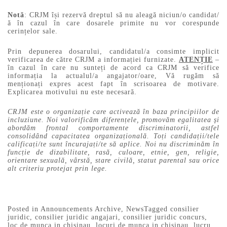
Notă
: CRJM își rezervă dreptul să nu aleagă niciun/o candidat/
ă în cazul în care dosarele primite nu vor corespunde
cerințelor sale.
Prin depunerea dosarului, candidatul/a consimte implicit
verificarea de către CRJM a informației furnizate.
ATENȚIE
–
în cazul în care nu sunteți de acord ca CRJM să verifice
informația la actualul/a angajator/oare, Vă rugăm să
menționați expres acest fapt în scrisoarea de motivare.
Explicarea motivului nu este necesară.
CRJM este o organizație care activează în baza principiilor de
incluziune. Noi valorificăm diferențele, promovăm egalitatea și
abordăm frontal comportamente discriminatorii, astfel
consolidând capacitatea organizațională. Toți candidații/tele
calificați/te sunt încurajați/te să aplice. Noi nu discriminăm în
funcție de dizabilitate, rasă, culoare, etnie, gen, religie,
orientare sexuală, vârstă, stare civilă, statut parental sau orice
alt criteriu protejat prin lege.
Posted in
Announcements Archive
,
News
Tagged
consilier
juridic
,
consilier juridic angajari
,
consilier juridic concurs
,
loc de munca in chisinau
,
locuri de munca in chisinau
,
lucru