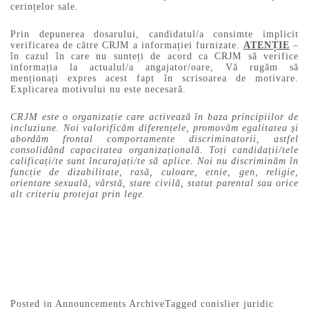
cerințelor sale.
Prin depunerea dosarului, candidatul/a consimte implicit
verificarea de către CRJM a informației furnizate.
ATENȚIE
–
în cazul în care nu sunteți de acord ca CRJM să verifice
informația la actualul/a angajator/oare, Vă rugăm să
menționați expres acest fapt în scrisoarea de motivare.
Explicarea motivului nu este necesară.
CRJM este o organizație care activează în baza principiilor de
incluziune. Noi valorificăm diferențele, promovăm egalitatea și
abordăm frontal comportamente discriminatorii, astfel
consolidând capacitatea organizațională. Toți candidații/tele
calificați/te sunt încurajați/te să aplice. Noi nu discriminăm în
funcție de dizabilitate, rasă, culoare, etnie, gen, religie,
orientare sexuală, vârstă, stare civilă, statut parental sau orice
alt criteriu protejat prin lege.
Posted in
Announcements Archive
Tagged
conislier juridic