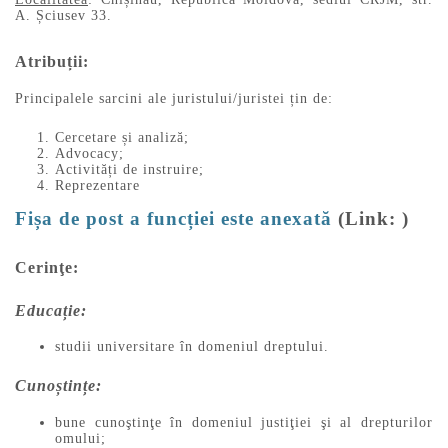
A. Șciusev 33.
Atribuții
:
Principalele sarcini ale juristului/juristei țin de:
Cercetare și analiză;
Advocacy;
Activități de instruire;
Reprezentare
Fișa de post a funcției este anexată
(Link: )
Cerinţe:
Educație:
studii universitare în domeniul dreptului.
Cunoștințe:
bune cunoştinţe în domeniul justiţiei şi al drepturilor
omului;