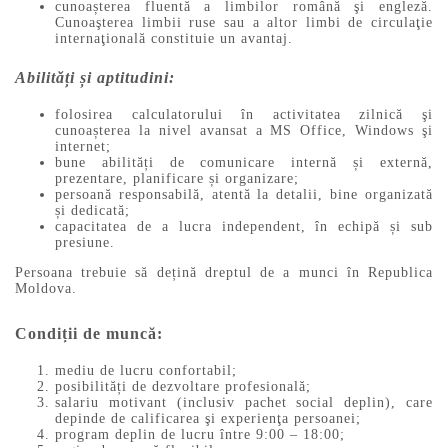
cunoașterea fluentă a limbilor română şi engleză.
Cunoaşterea limbii ruse sau a altor limbi de circulaţie
internaţională constituie un avantaj.
Abilități și aptitudini:
folosirea calculatorului în activitatea zilnică şi
cunoașterea la nivel avansat a MS Office, Windows şi
internet;
bune abilități de comunicare internă și externă,
prezentare, planificare și organizare;
persoană responsabilă, atentă la detalii, bine organizată
și dedicată;
capacitatea de a lucra independent, în echipă și sub
presiune.
Persoana trebuie să dețină dreptul de a munci în Republica
Moldova.
Condiții de muncă:
mediu de lucru confortabil;
posibilități de dezvoltare profesională;
salariu motivant (inclusiv pachet social deplin), care
depinde de calificarea şi experienţa persoanei;
program deplin de lucru între 9:00 – 18:00;