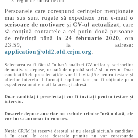
regim de muncă flexibil.
Persoanele care corespund cerințelor menționate
mai sus sunt rugate să expedieze prin e-mail
o
scrisoare de motivare
și
CV-ul actualizat
, care
să conțină contactele a cel puțin două persoane
de referință până la
24 februarie 2020
, ora
23.59, la adresa:
application@old2.old.crjm.org
.
Selectarea va fi făcută în bază analizei CV-urilor și scrisorilor
de motivare depuse, urmată de o probă scrisă și interviu. Doar
candidaţii/tele preselectaţi/te vor fi invitați/te pentru testare și
ulterior interviu. Informații suplimentare pot fi obținute prin
expedierea unui e-mail la aceeași adresă.
Doar candidaţii preselectaţi vor fi invitați pentru testare și
interviu.
Dosarele depuse anterior nu trebuie trimise încă o dată, ele
vor intra automat în concurs.
Notă
: CRJM își rezervă dreptul să nu aleagă niciun/o candidat/
ă în cazul în care dosarele primite nu vor corespunde