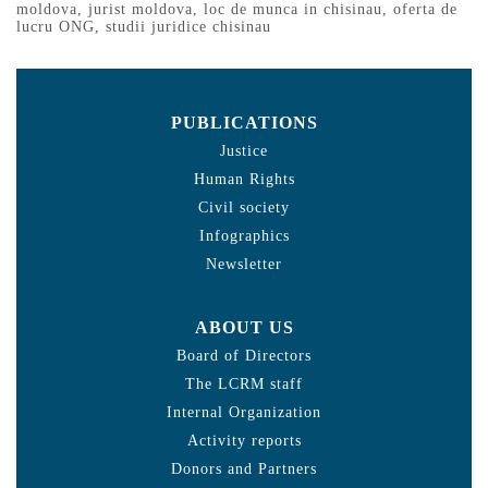
moldova
,
jurist moldova
,
loc de munca in chisinau
,
oferta de
lucru ONG
,
studii juridice chisinau
PUBLICATIONS
Justice
Human Rights
Civil society
Infographics
Newsletter
ABOUT US
Board of Directors
The LCRM staff
Internal Organization
Activity reports
Donors and Partners