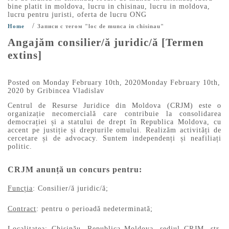
bine platit in moldova
,
lucru in chisinau
,
lucru in moldova
,
lucru pentru juristi
,
oferta de lucru ONG
/
Home
Записи с тегом "loc de munca in chisinau"
Angajăm consilier/ă juridic/ă [Termen
extins]
Posted on
Monday February 10th, 2020
Monday February 10th,
2020
by
Gribincea Vladislav
Centrul de Resurse Juridice din Moldova (CRJM) este o
organizație necomercială care contribuie la consolidarea
democrației și a statului de drept în Republica Moldova, cu
accent pe justiție și drepturile omului. Realizăm activități de
cercetare și de advocacy. Suntem independenți și neafiliați
politic.
CRJM anunță un concurs pentru:
Funcția
: Consilier/ă juridic/ă;
Contract
: pentru o perioadă nedeterminată;
Localitatea
: Chișinău, Republica Moldova, sediul CRJM, str.