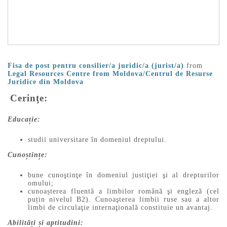
Fisa de post pentru consilier/a juridic/a (jurist/a)
from
Legal Resources Centre from Moldova/Centrul de Resurse
Juridice din Moldova
Cerinţe:
Educație:
studii universitare în domeniul dreptului.
Cunoștințe:
bune cunoştinţe în domeniul justiţiei şi al drepturilor
omului;
cunoașterea fluentă a limbilor română şi engleză (cel
puțin nivelul B2). Cunoaşterea limbii ruse sau a altor
limbi de circulaţie internaţională constituie un avantaj.
Abilități și aptitudini: