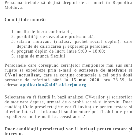
Persoana trebuie să dețină dreptul de a munci în Republica
Moldova.
Condiții de muncă:
mediu de lucru confortabil;
posibilități de dezvoltare profesională;
salariu motivant (inclusiv pachet social deplin), care
depinde de calificarea şi experienţa persoanei;
program deplin de lucru între 9:00 – 18:00;
regim de muncă flexibil.
Persoanele care corespund cerințelor menționate mai sus sunt
rugate să expedieze prin e-mail
o scrisoare de motivare
și
CV-ul actualizat
, care să conțină contactele a cel puțin două
persoane de referință până la
15 mai 2020
, ora 23.59, la
adresa:
application@old2.old.crjm.org
.
Selectarea va fi făcută în bază analizei CV-urilor și scrisorilor
de motivare depuse, urmată de o probă scrisă și interviu. Doar
candidaţii/tele preselectaţi/te vor fi invitați/te pentru testare și
ulterior interviu. Informații suplimentare pot fi obținute prin
expedierea unui e-mail la aceeași adresă.
Doar candidaţii preselectaţi vor fi invitați pentru testare și
interviu.