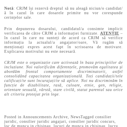
Notă
: CRJM își rezervă dreptul să nu aleagă niciun/o candidat/
ă în cazul în care dosarele primite nu vor corespunde
cerințelor sale.
Prin depunerea dosarului, candidatul/a consimte implicit
verificarea de către CRJM a informației furnizate.
ATENȚIE
–
în cazul în care nu sunteți de acord ca CRJM să verifice
informația la actualul/a angajator/oare, Vă rugăm să
menționați expres acest fapt în scrisoarea de motivare.
Explicarea motivului nu este necesară.
CRJM este o organizație care activează în baza principiilor de
incluziune. Noi valorificăm diferențele, promovăm egalitatea și
abordăm frontal comportamente discriminatorii, astfel
consolidând capacitatea organizațională. Toți candidații/tele
calificați/te sunt încurajați/te să aplice. Noi nu discriminăm în
funcție de dizabilitate, rasă, culoare, etnie, gen, religie,
orientare sexuală, vârstă, stare civilă, statut parental sau orice
alt criteriu protejat prin lege.
Posted in
Announcements Archive
,
News
Tagged
consilier
juridic
,
consilier juridic angajari
,
consilier juridic concurs
,
loc de munca in chisinau
,
locuri de munca in chisinau
,
lucru