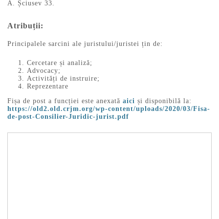
A. Șciusev 33.
Atribuții
:
Principalele sarcini ale juristului/juristei țin de:
Cercetare și analiză;
Advocacy;
Activități de instruire;
Reprezentare
Fișa de post a funcției este anexată
aici
și disponibilă la:
https://old2.old.crjm.org/wp-content/uploads/2020/03/Fisa-
de-post-Consilier-Juridic-jurist.pdf