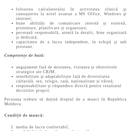
folosirea calculatorului în activitatea zilnică şi
cunoașterea la nivel avansat a MS Office, Windows şi
internet;
bune abilități de comunicare internă și externă,
prezentare, planificare și organizare;
persoană responsabilă, atentă la detalii, bine organizată
și dedicată;
capacitatea de a lucra independent, în echipă și sub
presiune.
Competențe de bază:
angajament față de misiunea, viziunea și obiectivele
strategice ale CRJM;
sensibilitate şi adaptabilitate față de diversitatea
culturală, sex, religie, rasă, naționalitate și vârstă;
responsabilitate și răspundere directă pentru rezultatul
deciziilor proprii.
Persoana trebuie să dețină dreptul de a munci în Republica
Moldova.
Condiții de muncă:
mediu de lucru confortabil;