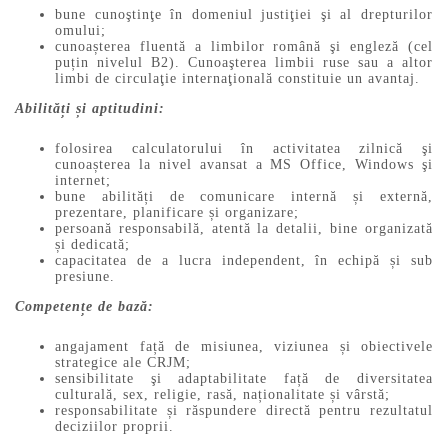
bune cunoştinţe în domeniul justiţiei şi al drepturilor
omului;
cunoașterea fluentă a limbilor română şi engleză (cel
puțin nivelul B2). Cunoaşterea limbii ruse sau a altor
limbi de circulaţie internaţională constituie un avantaj.
Abilități și aptitudini:
folosirea calculatorului în activitatea zilnică şi
cunoașterea la nivel avansat a MS Office, Windows şi
internet;
bune abilități de comunicare internă și externă,
prezentare, planificare și organizare;
persoană responsabilă, atentă la detalii, bine organizată
și dedicată;
capacitatea de a lucra independent, în echipă și sub
presiune.
Competențe de bază:
angajament față de misiunea, viziunea și obiectivele
strategice ale CRJM;
sensibilitate şi adaptabilitate față de diversitatea
culturală, sex, religie, rasă, naționalitate și vârstă;
responsabilitate și răspundere directă pentru rezultatul
deciziilor proprii.