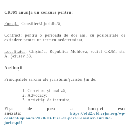
CRJM anunță un concurs pentru:
Funcția
: Consilier/ă juridic/ă;
Contract
: pentru o perioadă de doi ani, cu posibilitate de
extindere pentru un termen nedeterminat;
Localitatea
: Chișinău, Republica Moldova, sediul CRJM, str.
A. Șciusev 33.
Atribuții
:
Principalele sarcini ale juristului/juristei țin de:
Cercetare și analiză;
Advocacy;
Activități de instruire;
Fișa de post a funcției este
anexată:
https://old2.old.crjm.org/wp-
content/uploads/2020/03/Fisa-de-post-Consilier-Juridic-
jurist.pdf