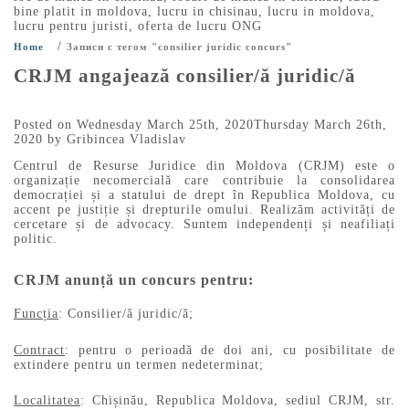
bine platit in moldova
,
lucru in chisinau
,
lucru in moldova
,
lucru pentru juristi
,
oferta de lucru ONG
/
Home
Записи с тегом "consilier juridic concurs"
CRJM angajează consilier/ă juridic/ă
Posted on
Wednesday March 25th, 2020
Thursday March 26th,
2020
by
Gribincea Vladislav
Centrul de Resurse Juridice din Moldova (CRJM) este o
organizație necomercială care contribuie la consolidarea
democrației și a statului de drept în Republica Moldova, cu
accent pe justiție și drepturile omului. Realizăm activități de
cercetare și de advocacy. Suntem independenți și neafiliați
politic.
CRJM anunță un concurs pentru:
Funcția
: Consilier/ă juridic/ă;
Contract
: pentru o perioadă de doi ani, cu posibilitate de
extindere pentru un termen nedeterminat;
Localitatea
: Chișinău, Republica Moldova, sediul CRJM, str.