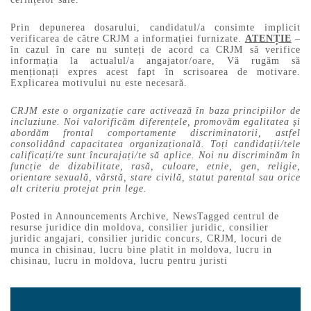
Prin depunerea dosarului, candidatul/a consimte implicit
verificarea de către CRJM a informației furnizate.
ATENȚIE
–
în cazul în care nu sunteți de acord ca CRJM să verifice
informația la actualul/a angajator/oare, Vă rugăm să
menționați expres acest fapt în scrisoarea de motivare.
Explicarea motivului nu este necesară.
CRJM este o organizație care activează în baza principiilor de
incluziune. Noi valorificăm diferențele, promovăm egalitatea și
abordăm frontal comportamente discriminatorii, astfel
consolidând capacitatea organizațională. Toți candidații/tele
calificați/te sunt încurajați/te să aplice. Noi nu discriminăm în
funcție de dizabilitate, rasă, culoare, etnie, gen, religie,
orientare sexuală, vârstă, stare civilă, statut parental sau orice
alt criteriu protejat prin lege.
Posted in
Announcements Archive
,
News
Tagged
centrul de
resurse juridice din moldova
,
consilier juridic
,
consilier
juridic angajari
,
consilier juridic concurs
,
CRJM
,
locuri de
munca in chisinau
,
lucru bine platit in moldova
,
lucru in
chisinau
,
lucru in moldova
,
lucru pentru juristi