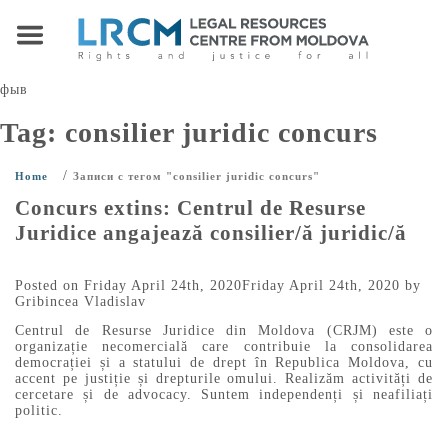
фыв
Tag:
consilier juridic concurs
/
Home
Записи с тегом "consilier juridic concurs"
Concurs extins: Centrul de Resurse
Juridice angajează consilier/ă juridic/ă
Posted on
Friday April 24th, 2020
Friday April 24th, 2020
by
Gribincea Vladislav
Centrul de Resurse Juridice din Moldova (CRJM) este o
organizație necomercială care contribuie la consolidarea
democrației și a statului de drept în Republica Moldova, cu
accent pe justiție și drepturile omului. Realizăm activități de
cercetare și de advocacy. Suntem independenți și neafiliați
politic.