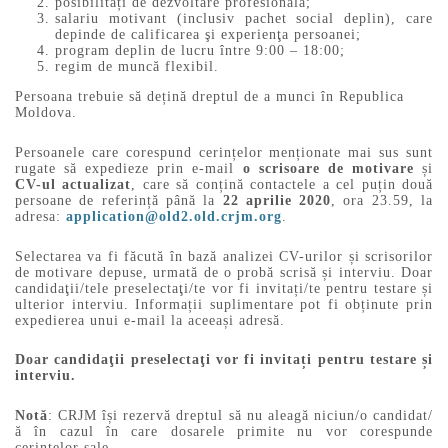
posibilități de dezvoltare profesională;
salariu motivant (inclusiv pachet social deplin), care
depinde de calificarea şi experienţa persoanei;
program deplin de lucru între 9:00 – 18:00;
regim de muncă flexibil.
Persoana trebuie să dețină dreptul de a munci în Republica
Moldova.
Persoanele care corespund cerințelor menționate mai sus sunt
rugate să expedieze prin e-mail
o scrisoare de motivare
și
CV-ul actualizat
, care să conțină contactele a cel puțin două
persoane de referință până la
22
aprilie 2020
, ora 23.59, la
adresa:
application@old2.old.crjm.org
.
Selectarea va fi făcută în bază analizei CV-urilor și scrisorilor
de motivare depuse, urmată de o probă scrisă și interviu. Doar
candidaţii/tele preselectaţi/te vor fi invitați/te pentru testare și
ulterior interviu. Informații suplimentare pot fi obținute prin
expedierea unui e-mail la aceeași adresă.
Doar candidaţii preselectaţi vor fi invitați pentru testare și
interviu.
Notă
: CRJM își rezervă dreptul să nu aleagă niciun/o candidat/
ă în cazul în care dosarele primite nu vor corespunde
cerințelor sale.