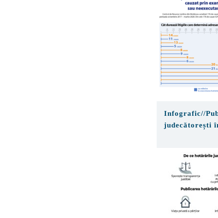
sau neexecutar
judecatorești
Infografic//Pu
judecătorești 