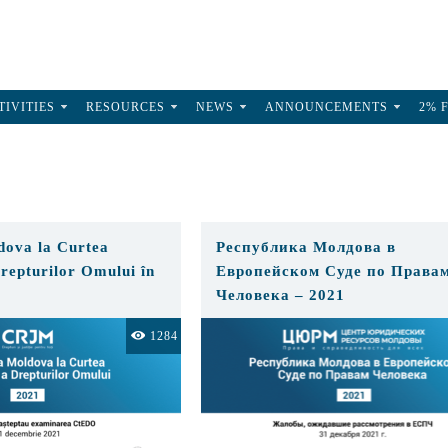
TIVITIES
RESOURCES
NEWS
ANNOUNCEMENTS
2% 
dova la Curtea
Республика Молдова в
repturilor Omului în
Европейском Суде по Права
Человека – 2021
1284