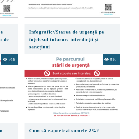
pe
Infografic//Starea de urgență pe
a de
înțelesul tuturor: interdicții și
sancțiuni
916
910
и
Cum să raportezi sumele 2%?
м