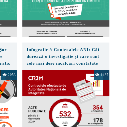
 Șor
Infografic // Controalele ANI: Cât
ce
durează o investigație și care sunt
ratic
cele mai dese încălcări constatate
2053
1437