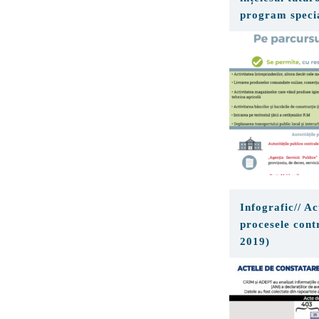
program specia
publice
Infografic// Ac
procesele cont
2019)