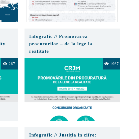
Infografic // Promovarea
ity
procurorilor – de la lege la
realitate
267
1967
Infografic // Justiția în cifre: