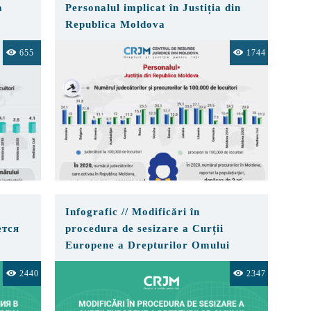
a
Personalul implicat în Justiția din
Republica Moldova
655
1744
Infografic // Modificări în
тся
procedura de sesizare a Curții
Europene a Drepturilor Omului
2440
2347