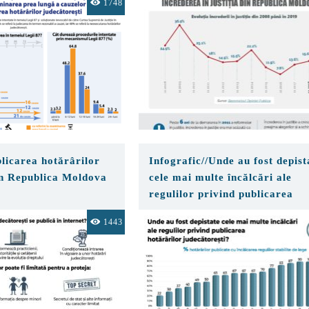
1748
ea hotarârilor
blicarea hotărârilor
Infografic//Unde au fost depist
în Republica Moldova
cele mai multe încălcări ale
regulilor privind publicarea
hotărârilor judecătorești?
1443