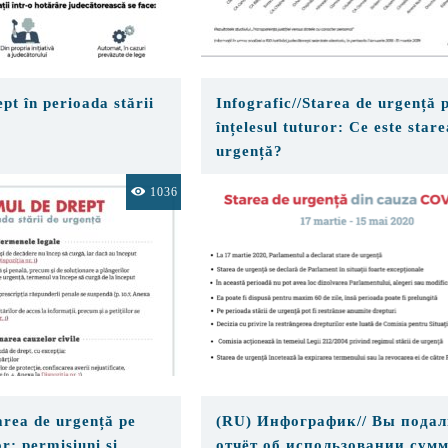
pt în perioada stării
Infografic//Starea de urgență 
înțelesul tuturor: Ce este stare
urgență?
1036
tarea de urgență pe
(RU) Инфографик// Вы подал
or: permisiuni și
отчёт об использовании сум