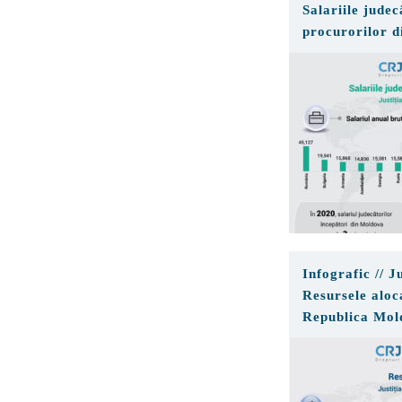
Salariile judec
procurorilor d
Moldova
Infografic // Ju
Resursele aloca
Republica Mol