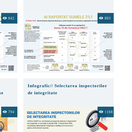
842
883
Infografic// Selectarea inspectorilor
se
de integritate
794
1168