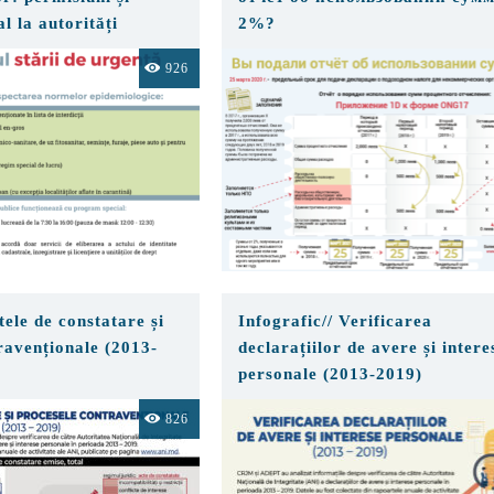
l la autorități
2%?
926
tele de constatare și
Infografic// Verificarea
ravenționale (2013-
declarațiilor de avere și intere
personale (2013-2019)
826