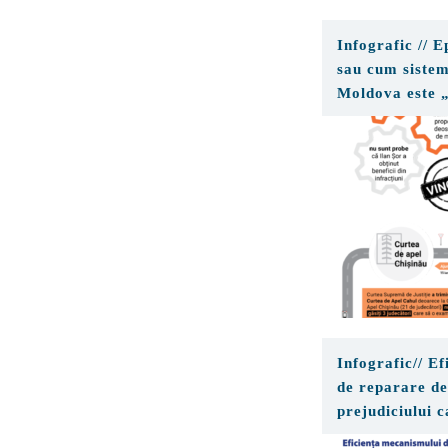
Infografic // 
sau cum sistemu
Moldova este „
birocratice
Infografic// E
de reparare de
prejudiciului c
examinarea pr