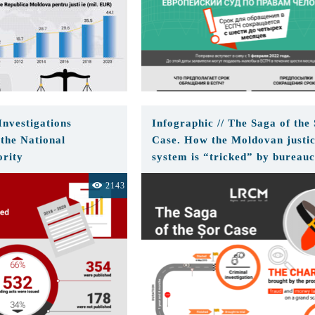
Investigations
Infographic // The Saga of the
 the National
Case. How the Moldovan justi
ority
system is “tricked” by bureauc
procedures
2143