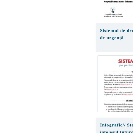
Sistemul de dre
de urgență
Infografic// S
înțelesul tutur