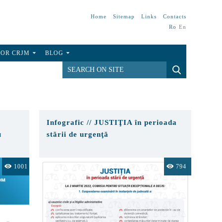
Home
Sitemap
Links
Contacts
Ro
En
FOR CRJM
BLOG
Infografic // JUSTIŢIA în perioada
м
stării de urgenţă
1001
794