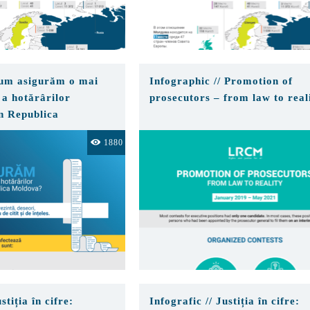
Cum asigurăm o mai
Infographic // Promotion of
a hotărârilor
prosecutors – from law to real
în Republica
1880
stiția în cifre:
Infografic // Justiția în cifre: