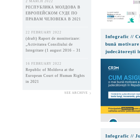
2 MARCH 2022
РЕСПУБЛИКА МОЛДОВА В
ЕВРОПЕЙСКОМ СУДЕ ПО
ПРАВАМ ЧЕЛОВЕКА В 2021
ГОДУ
22 FEBRUARY 2022
Infografic // 
(draft) Raport de monitorizare:
bună motivare 
„Activitatea Consiliului de
Integritate (1 august 2016 – 31
judecătorești 
decembrie 2021)”
Moldova?
16 FEBRUARY 2022
Republic of Moldova at the
European Court of Human Rights
in 2021
SEE ARCHIVE
Infografic // Ju