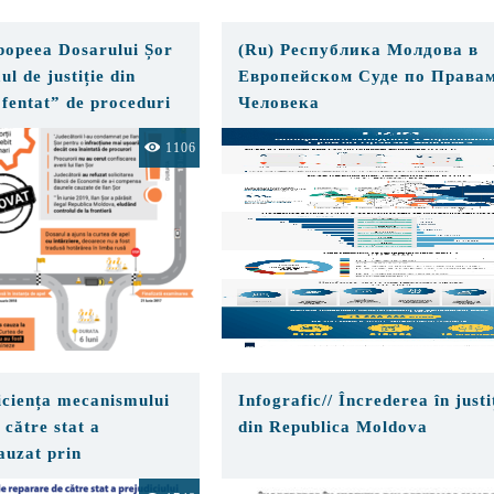
Epopeea Dosarului Șor
(Ru) Республика Молдова в
l de justiție din
Европейском Суде по Права
fentat” de proceduri
Человека
1106
ficiența mecanismului
Infografic// Încrederea în justi
 către stat a
din Republica Moldova
auzat prin
ea lungă a cauzelor