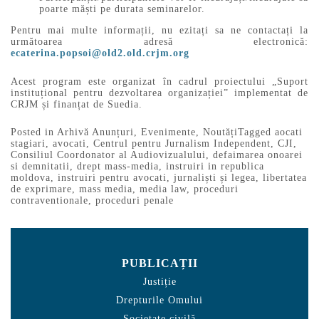
poarte măști pe durata seminarelor.
Pentru mai multe informații, nu ezitați sa ne contactați la
următoarea adresă electronică:
ecaterina.popsoi@old2.old.crjm.org
Acest program este organizat în cadrul proiectului „Suport
instituțional pentru dezvoltarea organizației” implementat de
CRJM și finanțat de Suedia.
Posted in
Arhivă Anunțuri
,
Evenimente
,
Noutăți
Tagged
aocati
stagiari
,
avocati
,
Centrul pentru Jurnalism Independent
,
CJI
,
Consiliul Coordonator al Audiovizualului
,
defaimarea onoarei
si demnitatii
,
drept mass-media
,
instruiri in republica
moldova
,
instruiri pentru avocati
,
jurnaliști și legea
,
libertatea
de exprimare
,
mass media
,
media law
,
proceduri
contraventionale
,
proceduri penale
PUBLICAȚII
Justiție
Drepturile Omului
Societate civilă