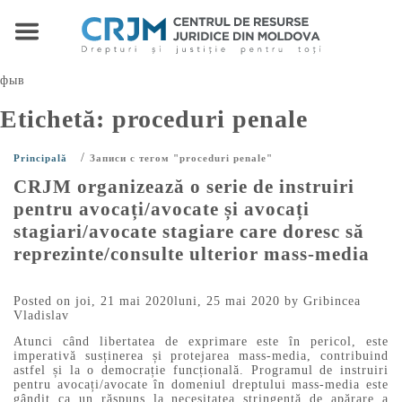
фыв
Etichetă:
proceduri penale
/
Principală
Записи с тегом "proceduri penale"
CRJM organizează o serie de instruiri
pentru avocați/avocate și avocați
stagiari/avocate stagiare care doresc să
reprezinte/consulte ulterior mass-media
Posted on
joi, 21 mai 2020
luni, 25 mai 2020
by
Gribincea
Vladislav
Atunci când libertatea de exprimare este în pericol, este
imperativă susținerea și protejarea mass-media, contribuind
astfel și la o democrație funcțională. Programul de instruiri
pentru avocați/avocate în domeniul dreptului mass-media este
gândit ca un răspuns la necesitatea stringentă de apărare a