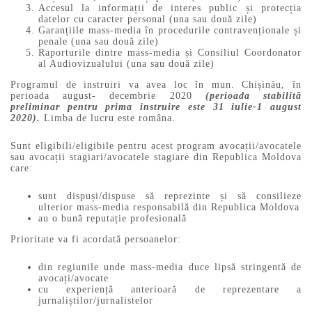
Accesul la informații de interes public și protecția
datelor cu caracter personal (una sau două zile)
Garanțiile mass-media în procedurile contravenționale și
penale (una sau două zile)
Raporturile dintre mass-media și Consiliul Coordonator
al Audiovizualului (una sau două zile)
Programul de instruiri va avea loc în mun. Chișinău, în
perioada august- decembrie 2020
(perioada stabilită
preliminar pentru prima instruire este 31 iulie-1 august
2020).
Limba de lucru este româna.
Sunt eligibili/eligibile pentru acest program avocații/avocatele
sau avocații stagiari/avocatele stagiare din Republica Moldova
care:
sunt dispuși/dispuse să reprezinte și să consilieze
ulterior mass-media responsabilă din Republica Moldova
au o bună reputație profesională
Prioritate va fi acordată persoanelor:
din regiunile unde mass-media duce lipsă stringentă de
avocați/avocate
cu experiență anterioară de reprezentare a
jurnaliștilor/jurnalistelor