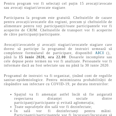
Pentru program vor fi selectați cel puțin 15 avocați/avocate
sau avocați stagiari/avocate stagiare.
Participarea la program este gratuită. Cheltuielile de cazare
pentru avocații/avocatele din regiuni, precum și cheltuielile de
alimentare pentru toți participanții/toate participantele vor fi
acoperite de CRJM. Cheltuielile de transport vor fi acoperite
de către participanți/participante.
Avocații/avocatele și avocații stagiari/avocatele stagiare care
doresc să participe la programul de instruiri urmează să
completeze formularul de participare, disponibil
AICI
(),
până la
15 iunie 2020, ora 22.00
. Dosarele incomplete sau
cele depuse peste termen nu vor fi analizate. Persoanele vor fi
informate dacă au fost selectate sau nu până la 30 iunie 2020.
Programul de instruiri va fi organizat, ținând cont de regulile
sanitar-epidemiologice. Pentru minimizarea probabilității de
răspândire sau infectare cu COVID-19, pe durata instruirilor:
Spațiul va fi amenajat astfel încât să fie asigurată
respectarea distanței sociale dintre
participanți/participante și evitată aglomerația;
Toate suprafețele din sală vor fi dezinfectate;
În sală vor fi dezinfectanți pentru mâini.
Participanții/participantele vor fi încurajați/încurajate să