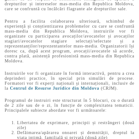
drepturilor și intereselor mas-media din Republica Moldova,
care se confruntă cu încălcări flagrante ale drepturilor sale.
Pentru a facilita colaborarea ulterioară, schimbul de
experiență și conștientizarea problemelor cu care se confruntă
mass-media din Republica Moldova, instruirile vor fi
organizate cu participarea avocaților/avocatelor și avocaților
stagiari/avocatelor stagiare selectați/selectate și a
reprezentanților/reprezentantelor mass-media. Organizatorii își
doresc ca, după acest program, avocații/avocatele să acorde,
contra plată, asistență profesionistă mass-media din Republica
Moldova.
Instruirile vor fi organizate în formă interactivă, pentru a crea
deprinderi practice, în special prin simulări de procese.
Formatori vor fi experți naționali și internaționali, inclusiv de
la
Centrul de Resurse Juridice din Moldova
(CRJM).
Programul de instruiri este structurat în 5 blocuri, cu o durată
de 2 zile sau de o zi, în funcție de complexitatea tematicii.
Principalele subiecte abordate vor fi următoarele:
Libertatea de exprimare, principii și restrângeri (două
zile)
Defăimarea/apărarea onoarei și demnității, dreptul la
viața intimă, familială și privată (două zile)