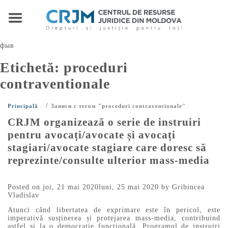
фыв
Etichetă:
proceduri
contraventionale
/
Principală
Записи с тегом "proceduri contraventionale"
CRJM organizează o serie de instruiri
pentru avocați/avocate și avocați
stagiari/avocate stagiare care doresc să
reprezinte/consulte ulterior mass-media
Posted on
joi, 21 mai 2020
luni, 25 mai 2020
by
Gribincea
Vladislav
Atunci când libertatea de exprimare este în pericol, este
imperativă susținerea și protejarea mass-media, contribuind
astfel și la o democrație funcțională. Programul de instruiri