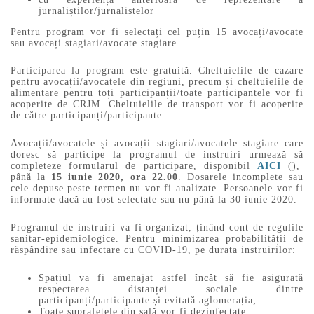
jurnaliștilor/jurnalistelor
Pentru program vor fi selectați cel puțin 15 avocați/avocate
sau avocați stagiari/avocate stagiare.
Participarea la program este gratuită. Cheltuielile de cazare
pentru avocații/avocatele din regiuni, precum și cheltuielile de
alimentare pentru toți participanții/toate participantele vor fi
acoperite de CRJM. Cheltuielile de transport vor fi acoperite
de către participanți/participante.
Avocații/avocatele și avocații stagiari/avocatele stagiare care
doresc să participe la programul de instruiri urmează să
completeze formularul de participare, disponibil
AICI
(),
până la
15 iunie 2020, ora 22.00
. Dosarele incomplete sau
cele depuse peste termen nu vor fi analizate. Persoanele vor fi
informate dacă au fost selectate sau nu până la 30 iunie 2020.
Programul de instruiri va fi organizat, ținând cont de regulile
sanitar-epidemiologice. Pentru minimizarea probabilității de
răspândire sau infectare cu COVID-19, pe durata instruirilor:
Spațiul va fi amenajat astfel încât să fie asigurată
respectarea distanței sociale dintre
participanți/participante și evitată aglomerația;
Toate suprafețele din sală vor fi dezinfectate;