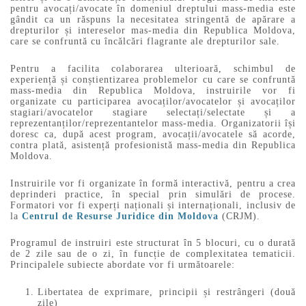
pentru avocați/avocate în domeniul dreptului mass-media este
gândit ca un răspuns la necesitatea stringentă de apărare a
drepturilor și intereselor mas-media din Republica Moldova,
care se confruntă cu încălcări flagrante ale drepturilor sale.
Pentru a facilita colaborarea ulterioară, schimbul de
experiență și conștientizarea problemelor cu care se confruntă
mass-media din Republica Moldova, instruirile vor fi
organizate cu participarea avocaților/avocatelor și avocaților
stagiari/avocatelor stagiare selectați/selectate și a
reprezentanților/reprezentantelor mass-media. Organizatorii își
doresc ca, după acest program, avocații/avocatele să acorde,
contra plată, asistență profesionistă mass-media din Republica
Moldova.
Instruirile vor fi organizate în formă interactivă, pentru a crea
deprinderi practice, în special prin simulări de procese.
Formatori vor fi experți naționali și internaționali, inclusiv de
la
Centrul de Resurse Juridice din Moldova
(CRJM).
Programul de instruiri este structurat în 5 blocuri, cu o durată
de 2 zile sau de o zi, în funcție de complexitatea tematicii.
Principalele subiecte abordate vor fi următoarele:
Libertatea de exprimare, principii și restrângeri (două
zile)