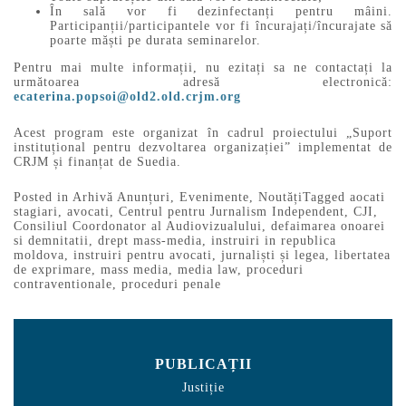
În sală vor fi dezinfectanți pentru mâini.
Participanții/participantele vor fi încurajați/încurajate să
poarte măști pe durata seminarelor.
Pentru mai multe informații, nu ezitați sa ne contactați la
următoarea adresă electronică:
ecaterina.popsoi@old2.old.crjm.org
Acest program este organizat în cadrul proiectului „Suport
instituțional pentru dezvoltarea organizației” implementat de
CRJM și finanțat de Suedia.
Posted in
Arhivă Anunțuri
,
Evenimente
,
Noutăți
Tagged
aocati
stagiari
,
avocati
,
Centrul pentru Jurnalism Independent
,
CJI
,
Consiliul Coordonator al Audiovizualului
,
defaimarea onoarei
si demnitatii
,
drept mass-media
,
instruiri in republica
moldova
,
instruiri pentru avocati
,
jurnaliști și legea
,
libertatea
de exprimare
,
mass media
,
media law
,
proceduri
contraventionale
,
proceduri penale
PUBLICAȚII
Justiție