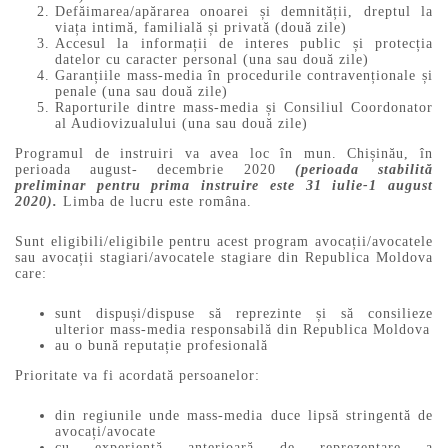
Defăimarea/apărarea onoarei și demnității, dreptul la
viața intimă, familială și privată (două zile)
Accesul la informații de interes public și protecția
datelor cu caracter personal (una sau două zile)
Garanțiile mass-media în procedurile contravenționale și
penale (una sau două zile)
Raporturile dintre mass-media și Consiliul Coordonator
al Audiovizualului (una sau două zile)
Programul de instruiri va avea loc în mun. Chișinău, în
perioada august- decembrie 2020
(perioada stabilită
preliminar pentru prima instruire este 31 iulie-1 august
2020).
Limba de lucru este româna.
Sunt eligibili/eligibile pentru acest program avocații/avocatele
sau avocații stagiari/avocatele stagiare din Republica Moldova
care:
sunt dispuși/dispuse să reprezinte și să consilieze
ulterior mass-media responsabilă din Republica Moldova
au o bună reputație profesională
Prioritate va fi acordată persoanelor:
din regiunile unde mass-media duce lipsă stringentă de
avocați/avocate
cu experiență anterioară de reprezentare a