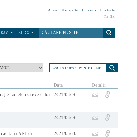
Acasă
Hartă site
Link-uri
Contacte
Ro
En
CRJM
BLOG
Data
Detalii
upție, actele conexe celor
2021/08/06
2021/08/06
icacității ANI din
2021/06/20