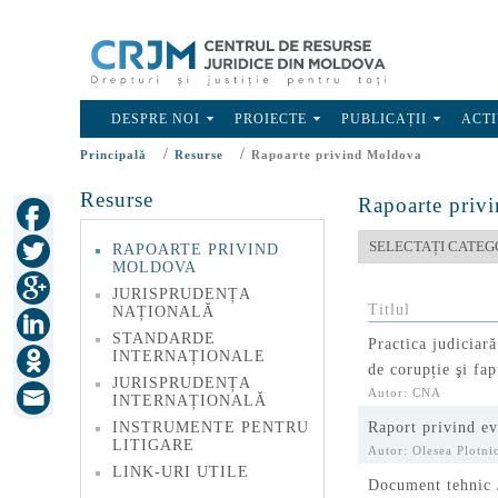
DESPRE NOI
PROIECTE
PUBLICAȚII
ACTI
/
/
Principală
Resurse
Rapoarte privind Moldova
Resurse
Rapoarte priv
RAPOARTE PRIVIND
MOLDOVA
JURISPRUDENȚA
Titlul
NAȚIONALĂ
STANDARDE
Practica judiciar
INTERNAȚIONALE
de corupție şi fap
JURISPRUDENȚA
Autor: CNA
INTERNAȚIONALĂ
INSTRUMENTE PENTRU
Raport privind ev
LITIGARE
Autor: Olesea Plotni
LINK-URI UTILE
Document tehnic //