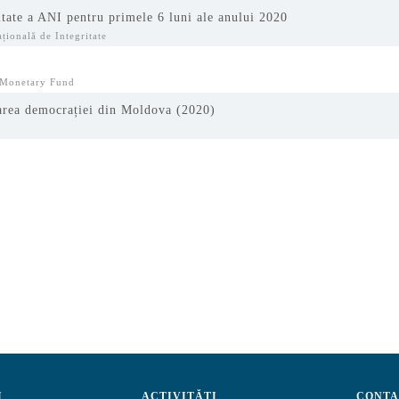
itate a ANI pentru primele 6 luni ale anului 2020
țională de Integritate
l Monetary Fund
tarea democrației din Moldova (2020)
I
ACTIVITĂȚI
CONTA