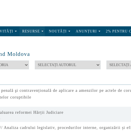
VITĂȚI
RESURSE
NOUTĂȚI
ANUNȚURI
2% PENTRU 
ind Moldova
ă penală şi contravențională de aplicare a amenzilor pe actele de cor
telor coruptibile
aluarea reformei Hărții Judiciare
c
 Analiza cadrului legislativ, procedurilor interne, organizării și ef