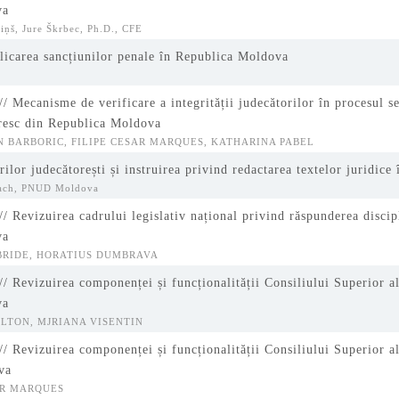
va
niņš, Jure Škrbec, Ph.D., CFE
licarea sancțiunilor penale în Republica Moldova
/ Mecanisme de verificare a integrității judecătorilor în procesul se
oresc din Republica Moldova
AN BARBORIC, FILIPE CESAR MARQUES, KATHARINA PABEL
rilor judecătorești și instruirea privind redactarea textelor juridic
bach, PNUD Moldova
/ Revizuirea cadrului legislativ național privind răspunderea discip
va
CBRIDE, HORATIUS DUMBRAVA
/ Revizuirea componenței și funcționalității Consiliului Superior a
va
ILTON, MJRIANA VISENTIN
/ Revizuirea componenței și funcționalității Consiliului Superior al
va
SAR MARQUES