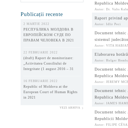
Republica Moldo
Autor: Dr. Valts Kal
Publicații recente
Raport privind ap
2 MARTIE 2022
Autor: Idlir Peci
РЕСПУБЛИКА МОЛДОВА В
Document tehnic /
ЕВРОПЕЙСКОМ СУДЕ ПО
sistemul judecăt
ПРАВАМ ЧЕЛОВЕКА В 2021
ГОДУ
Autor: VITA HABJ
22 FEBRUARIE 2022
Elaborarea hotărâ
(draft) Raport de monitorizare:
Autor: Holger Hem
„Activitatea Consiliului de
Integritate (1 august 2016 – 31
Document tehnic /
decembrie 2021)”
Republica Moldo
16 FEBRUARIE 2022
Autor: JEREMY M
Republic of Moldova at the
Document tehnic /
European Court of Human Rights
Republica Moldo
in 2021
Autor: JAMES HAM
VEZI ARHIVA
Document tehnic /
Republicii Moldo
Autor: FILIPE CÉ