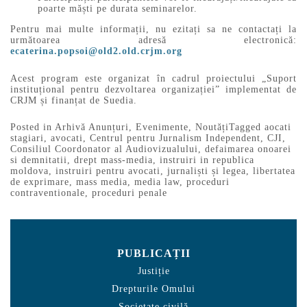
poarte măști pe durata seminarelor.
Pentru mai multe informații, nu ezitați sa ne contactați la
următoarea adresă electronică:
ecaterina.popsoi@old2.old.crjm.org
Acest program este organizat în cadrul proiectului „Suport
instituțional pentru dezvoltarea organizației” implementat de
CRJM și finanțat de Suedia.
Posted in
Arhivă Anunțuri
,
Evenimente
,
Noutăți
Tagged
aocati
stagiari
,
avocati
,
Centrul pentru Jurnalism Independent
,
CJI
,
Consiliul Coordonator al Audiovizualului
,
defaimarea onoarei
si demnitatii
,
drept mass-media
,
instruiri in republica
moldova
,
instruiri pentru avocati
,
jurnaliști și legea
,
libertatea
de exprimare
,
mass media
,
media law
,
proceduri
contraventionale
,
proceduri penale
PUBLICAȚII
Justiție
Drepturile Omului
Societate civilă