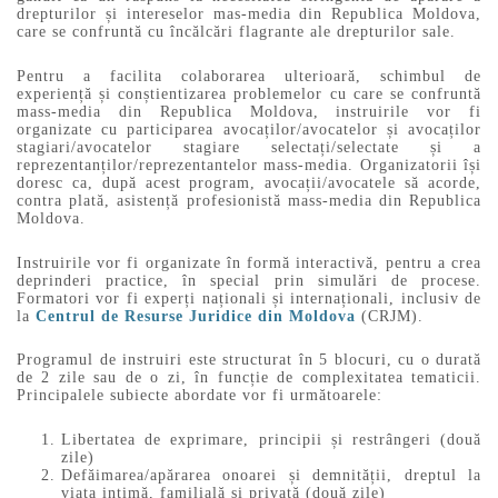
drepturilor și intereselor mas-media din Republica Moldova,
care se confruntă cu încălcări flagrante ale drepturilor sale.
Pentru a facilita colaborarea ulterioară, schimbul de
experiență și conștientizarea problemelor cu care se confruntă
mass-media din Republica Moldova, instruirile vor fi
organizate cu participarea avocaților/avocatelor și avocaților
stagiari/avocatelor stagiare selectați/selectate și a
reprezentanților/reprezentantelor mass-media. Organizatorii își
doresc ca, după acest program, avocații/avocatele să acorde,
contra plată, asistență profesionistă mass-media din Republica
Moldova.
Instruirile vor fi organizate în formă interactivă, pentru a crea
deprinderi practice, în special prin simulări de procese.
Formatori vor fi experți naționali și internaționali, inclusiv de
la
Centrul de Resurse Juridice din Moldova
(CRJM).
Programul de instruiri este structurat în 5 blocuri, cu o durată
de 2 zile sau de o zi, în funcție de complexitatea tematicii.
Principalele subiecte abordate vor fi următoarele:
Libertatea de exprimare, principii și restrângeri (două
zile)
Defăimarea/apărarea onoarei și demnității, dreptul la
viața intimă, familială și privată (două zile)