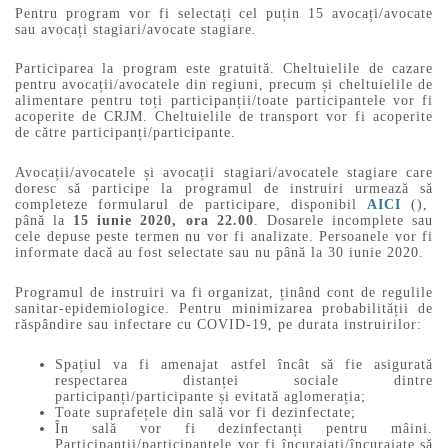
Pentru program vor fi selectați cel puțin 15 avocați/avocate
sau avocați stagiari/avocate stagiare.
Participarea la program este gratuită. Cheltuielile de cazare
pentru avocații/avocatele din regiuni, precum și cheltuielile de
alimentare pentru toți participanții/toate participantele vor fi
acoperite de CRJM. Cheltuielile de transport vor fi acoperite
de către participanți/participante.
Avocații/avocatele și avocații stagiari/avocatele stagiare care
doresc să participe la programul de instruiri urmează să
completeze formularul de participare, disponibil
AICI
(),
până la
15 iunie 2020, ora 22.00
. Dosarele incomplete sau
cele depuse peste termen nu vor fi analizate. Persoanele vor fi
informate dacă au fost selectate sau nu până la 30 iunie 2020.
Programul de instruiri va fi organizat, ținând cont de regulile
sanitar-epidemiologice. Pentru minimizarea probabilității de
răspândire sau infectare cu COVID-19, pe durata instruirilor:
Spațiul va fi amenajat astfel încât să fie asigurată
respectarea distanței sociale dintre
participanți/participante și evitată aglomerația;
Toate suprafețele din sală vor fi dezinfectate;
În sală vor fi dezinfectanți pentru mâini.
Participanții/participantele vor fi încurajați/încurajate să