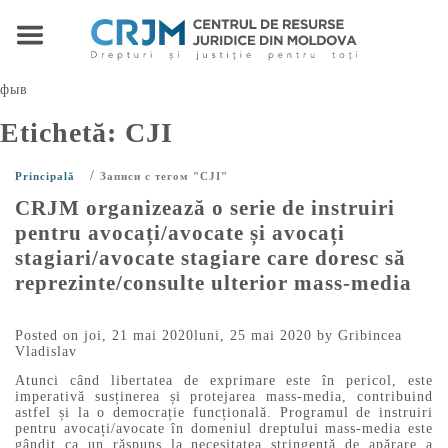
фыв
Etichetă:
CJI
/
Principală
Записи с тегом "CJI"
CRJM organizează o serie de instruiri
pentru avocați/avocate și avocați
stagiari/avocate stagiare care doresc să
reprezinte/consulte ulterior mass-media
Posted on
joi, 21 mai 2020
luni, 25 mai 2020
by
Gribincea
Vladislav
Atunci când libertatea de exprimare este în pericol, este
imperativă susținerea și protejarea mass-media, contribuind
astfel și la o democrație funcțională. Programul de instruiri
pentru avocați/avocate în domeniul dreptului mass-media este
gândit ca un răspuns la necesitatea stringentă de apărare a