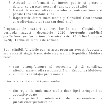
Accesul la informații de interes public și protecția
datelor cu caracter personal (una sau două zile)
Garanțiile mass-media în procedurile contravenționale și
penale (una sau două zile)
Raporturile dintre mass-media și Consiliul Coordonator
al Audiovizualului (una sau două zile)
Programul de instruiri va avea loc în mun. Chișinău, în
perioada august- decembrie 2020
(perioada stabilită
preliminar pentru prima instruire este 31 iulie-1 august
2020).
Limba de lucru este româna.
Sunt eligibili/eligibile pentru acest program avocații/avocatele
sau avocații stagiari/avocatele stagiare din Republica Moldova
care:
sunt dispuși/dispuse să reprezinte și să consilieze
ulterior mass-media responsabilă din Republica Moldova
au o bună reputație profesională
Prioritate va fi acordată persoanelor:
din regiunile unde mass-media duce lipsă stringentă de
avocați/avocate
cu experiență anterioară de reprezentare a
jurnaliștilor/jurnalistelor