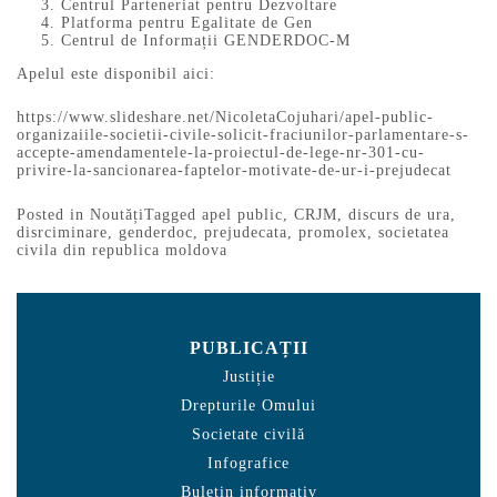
Centrul Parteneriat pentru Dezvoltare
Platforma pentru Egalitate de Gen
Centrul de Informații GENDERDOC-M
Apelul este disponibil aici:
https://www.slideshare.net/NicoletaCojuhari/apel-public-
organizaiile-societii-civile-solicit-fraciunilor-parlamentare-s-
accepte-amendamentele-la-proiectul-de-lege-nr-301-cu-
privire-la-sancionarea-faptelor-motivate-de-ur-i-prejudecat
Posted in
Noutăți
Tagged
apel public
,
CRJM
,
discurs de ura
,
disrciminare
,
genderdoc
,
prejudecata
,
promolex
,
societatea
civila din republica moldova
PUBLICAȚII
Justiție
Drepturile Omului
Societate civilă
Infografice
Buletin informativ