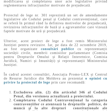
modificarea și completarea unor acte legislative privind
reglementarea infracțiunilor motivate de prejudecată.
Proiectul de lege nr. 301 reprezintă un set de amendamente
legislative ale Codului penal și Codului contravențional, care
se referă în primul rând la definirea motivelor de prejudecată,
revizuirea infracțiunilor de bază și a agravantelor care vizează
faptele motivate de ură și prejudecată.
Ulterior, acest proiect de lege a fost remis Ministerului
Justiției pentru revizuire. Iar, pe data de 22 octombrie 2019,
au fost organizate
consultări publice
cu reprezentanții
societății civile, membrii comisiilor parlamentare (Comisia
pentru Drepturile Omului și Relații Interetnice, Comisia
Juridică, Numiri și Imunități) și reprezentanții Ministerului
Justiției.
În cadrul acestei consultări, Asociația Promo-LEX și Centrul
de Resurse Juridice din Moldova au prezentat
o opiniei cu
privire la proiectul de lege
prin care recomandă:
Excluderea alin. (2) din articolul 346 al Codului
Penal, din versiunea actualizată a proiectului.
Completarea Codului Contravențional la categoria
contravențiilor ce atentează la drepturile politice, de
muncă şi la alte drepturi constituționale ale