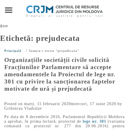
фыв
Etichetă:
prejudecata
/
Principală
Записи с тегом "prejudecata"
Organizațiile societății civile solicită
Fracțiunilor Parlamentare să accepte
amendamentele la Proiectul de lege nr.
301 cu privire la sancționarea faptelor
motivate de ură și prejudecată
Posted on
marți, 11 februarie 2020
miercuri, 17 iunie 2020
by
Gribincea Vladislav
Pe data de 8 decembrie 2016, Parlamentul Republicii Moldova
a aprobat, în prima lectură, proiectul de
lege nr. 301
(varianta
comasată cu proiectul nr. 277 din 20.06.2016) pentru