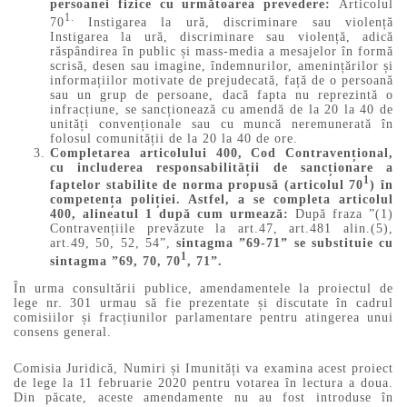
persoanei fizice cu următoarea prevedere:
Articolul
1.
70
Instigarea la ură, discriminare sau violență
Instigarea la ură, discriminare sau violență, adică
răspândirea în public și mass-media a mesajelor în formă
scrisă, desen sau imagine, îndemnurilor, amenințărilor și
informațiilor motivate de prejudecată, față de o persoană
sau un grup de persoane, dacă fapta nu reprezintă o
infracțiune, se sancționează cu amendă de la 20 la 40 de
unități convenționale sau cu muncă neremunerată în
folosul comunității de la 20 la 40 de ore.
Completarea articolului 400, Cod Contravențional,
cu includerea responsabilității de sancționare a
1
faptelor stabilite de norma propusă (articolul 70
) în
competența poliției. Astfel, a se completa articolul
400, alineatul 1 după cum urmează:
După fraza ”(1)
Contravențiile prevăzute la art.47, art.481 alin.(5),
art.49, 50, 52, 54”,
sintagma ”69-71” se substituie cu
1
sintagma ”69, 70, 70
, 71”.
În urma consultării publice, amendamentele la proiectul de
lege nr. 301 urmau să fie prezentate și discutate în cadrul
comisiilor și fracțiunilor parlamentare pentru atingerea unui
consens general.
Comisia Juridică, Numiri și Imunități va examina acest proiect
de lege la 11 februarie 2020 pentru votarea în lectura a doua.
Din păcate, aceste amendamente nu au fost introduse în