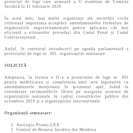
proiectul de lege care urmează a fi examinat de Comisia
Juridică la 11 februarie 2020.
În acest sens, mai multe organizații ale societății civile
reiterează importanța acceptării amendamentelor formulate de
organizațiile neguvernamentale pentru aplicarea cât mai
eficientă a viitoarelor prevederi din Codul Penal și Codul
Contravențional.
Astfel, în contextul introducerii pe agenda parlamentară a
proiectului de lege nr. 301, organizațiile semnatare
SOLICITĂ
Adoptarea, în lectura a II–a a proiectului de lege nr. 301
pentru modificarea și completarea unor acte legislative cu
amendamentele menționate în prezentul apel, luând în
considerare recomandările făcute pe marginea acestuia de
organizațiile naționale în cadrul consultărilor publice din
octombrie 2019 și a organizațiilor internaționale.
Organizații semnatare:
Asociația Promo-LEX
Centrul de Resurse Juridice din Moldova