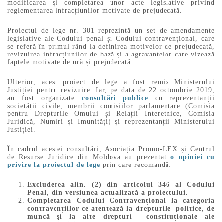
modificarea și completarea unor acte legislative privind
reglementarea infracțiunilor motivate de prejudecată.
Proiectul de lege nr. 301 reprezintă un set de amendamente
legislative ale Codului penal și Codului contravențional, care
se referă în primul rând la definirea motivelor de prejudecată,
revizuirea infracțiunilor de bază și a agravantelor care vizează
faptele motivate de ură și prejudecată.
Ulterior, acest proiect de lege a fost remis Ministerului
Justiției pentru revizuire. Iar, pe data de 22 octombrie 2019,
au fost organizate
consultări publice
cu reprezentanții
societății civile, membrii comisiilor parlamentare (Comisia
pentru Drepturile Omului și Relații Interetnice, Comisia
Juridică, Numiri și Imunități) și reprezentanții Ministerului
Justiției.
În cadrul acestei consultări, Asociația Promo-LEX și Centrul
de Resurse Juridice din Moldova au prezentat
o opiniei cu
privire la proiectul de lege
prin care recomandă:
Excluderea alin. (2) din articolul 346 al Codului
Penal, din versiunea actualizată a proiectului.
Completarea Codului Contravențional la categoria
contravențiilor ce atentează la drepturile politice, de
muncă şi la alte drepturi constituționale ale