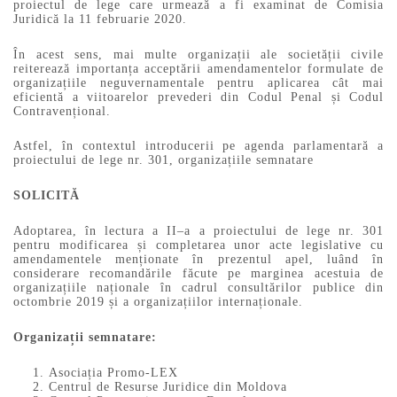
proiectul de lege care urmează a fi examinat de Comisia
Juridică la 11 februarie 2020.
În acest sens, mai multe organizații ale societății civile
reiterează importanța acceptării amendamentelor formulate de
organizațiile neguvernamentale pentru aplicarea cât mai
eficientă a viitoarelor prevederi din Codul Penal și Codul
Contravențional.
Astfel, în contextul introducerii pe agenda parlamentară a
proiectului de lege nr. 301, organizațiile semnatare
SOLICITĂ
Adoptarea, în lectura a II–a a proiectului de lege nr. 301
pentru modificarea și completarea unor acte legislative cu
amendamentele menționate în prezentul apel, luând în
considerare recomandările făcute pe marginea acestuia de
organizațiile naționale în cadrul consultărilor publice din
octombrie 2019 și a organizațiilor internaționale.
Organizații semnatare:
Asociația Promo-LEX
Centrul de Resurse Juridice din Moldova