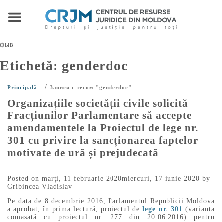
фыв
Etichetă:
genderdoc
/
Principală
Записи с тегом "genderdoc"
Organizațiile societății civile solicită
Fracțiunilor Parlamentare să accepte
amendamentele la Proiectul de lege nr.
301 cu privire la sancționarea faptelor
motivate de ură și prejudecată
Posted on
marți, 11 februarie 2020
miercuri, 17 iunie 2020
by
Gribincea Vladislav
Pe data de 8 decembrie 2016, Parlamentul Republicii Moldova
a aprobat, în prima lectură, proiectul de
lege nr. 301
(varianta
comasată cu proiectul nr. 277 din 20.06.2016) pentru