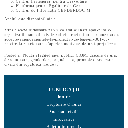
Centrul Parteneriat pentru Dezvoltare
Platforma pentru Egalitate de Gen
Centrul de Informații GENDERDOC-M
Apelul este disponibil aici:
https://www.slideshare.net/NicoletaCojuhari/apel-public-
organizaiile-societii-civile-solicit-fraciunilor-parlamentare-s-
accepte-amendamentele-la-proiectul-de-lege-nr-301-cu-
privire-la-sancionarea-faptelor-motivate-de-ur-i-prejudecat
Posted in
Noutăți
Tagged
apel public
,
CRJM
,
discurs de ura
,
disrciminare
,
genderdoc
,
prejudecata
,
promolex
,
societatea
civila din republica moldova
PUBLICAȚII
Justiție
Drepturile Omului
Societate civilă
Infografice
Buletin informativ