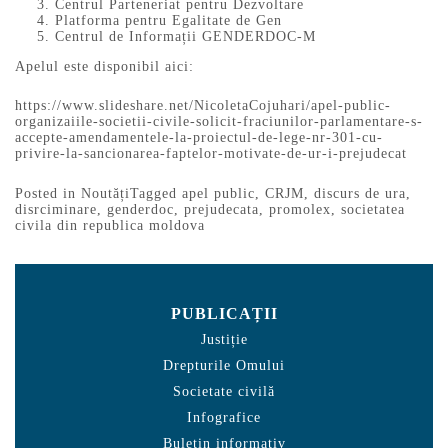
Centrul Parteneriat pentru Dezvoltare
Platforma pentru Egalitate de Gen
Centrul de Informații GENDERDOC-M
Apelul este disponibil aici:
https://www.slideshare.net/NicoletaCojuhari/apel-public-
organizaiile-societii-civile-solicit-fraciunilor-parlamentare-s-
accepte-amendamentele-la-proiectul-de-lege-nr-301-cu-
privire-la-sancionarea-faptelor-motivate-de-ur-i-prejudecat
Posted in
Noutăți
Tagged
apel public
,
CRJM
,
discurs de ura
,
disrciminare
,
genderdoc
,
prejudecata
,
promolex
,
societatea
civila din republica moldova
PUBLICAȚII
Justiție
Drepturile Omului
Societate civilă
Infografice
Buletin informativ