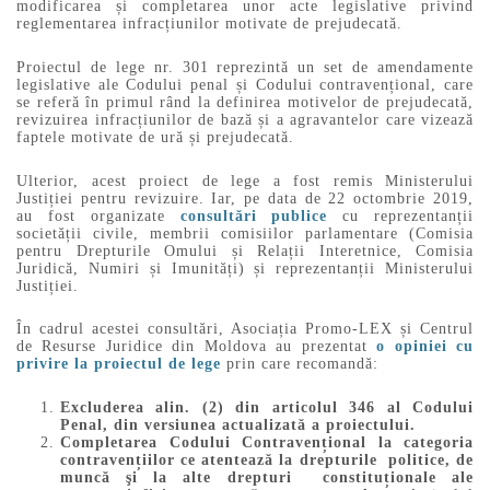
modificarea și completarea unor acte legislative privind
reglementarea infracțiunilor motivate de prejudecată.
Proiectul de lege nr. 301 reprezintă un set de amendamente
legislative ale Codului penal și Codului contravențional, care
se referă în primul rând la definirea motivelor de prejudecată,
revizuirea infracțiunilor de bază și a agravantelor care vizează
faptele motivate de ură și prejudecată.
Ulterior, acest proiect de lege a fost remis Ministerului
Justiției pentru revizuire. Iar, pe data de 22 octombrie 2019,
au fost organizate
consultări publice
cu reprezentanții
societății civile, membrii comisiilor parlamentare (Comisia
pentru Drepturile Omului și Relații Interetnice, Comisia
Juridică, Numiri și Imunități) și reprezentanții Ministerului
Justiției.
În cadrul acestei consultări, Asociația Promo-LEX și Centrul
de Resurse Juridice din Moldova au prezentat
o opiniei cu
privire la proiectul de lege
prin care recomandă:
Excluderea alin. (2) din articolul 346 al Codului
Penal, din versiunea actualizată a proiectului.
Completarea Codului Contravențional la categoria
contravențiilor ce atentează la drepturile politice, de
muncă şi la alte drepturi constituționale ale