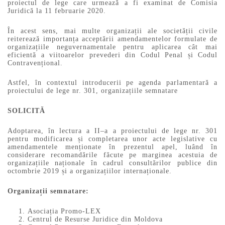
proiectul de lege care urmează a fi examinat de Comisia
Juridică la 11 februarie 2020.
În acest sens, mai multe organizații ale societății civile
reiterează importanța acceptării amendamentelor formulate de
organizațiile neguvernamentale pentru aplicarea cât mai
eficientă a viitoarelor prevederi din Codul Penal și Codul
Contravențional.
Astfel, în contextul introducerii pe agenda parlamentară a
proiectului de lege nr. 301, organizațiile semnatare
SOLICITĂ
Adoptarea, în lectura a II–a a proiectului de lege nr. 301
pentru modificarea și completarea unor acte legislative cu
amendamentele menționate în prezentul apel, luând în
considerare recomandările făcute pe marginea acestuia de
organizațiile naționale în cadrul consultărilor publice din
octombrie 2019 și a organizațiilor internaționale.
Organizații semnatare:
Asociația Promo-LEX
Centrul de Resurse Juridice din Moldova