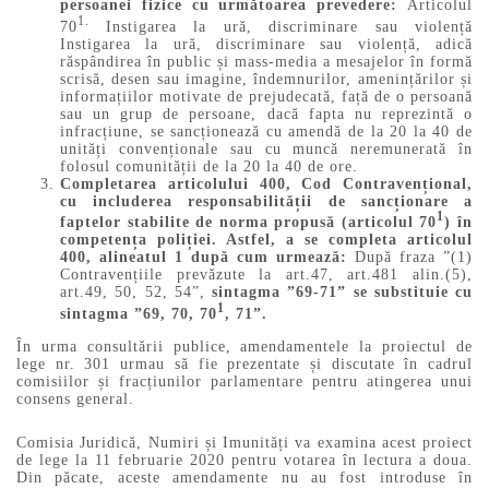
persoanei fizice cu următoarea prevedere:
Articolul
1.
70
Instigarea la ură, discriminare sau violență
Instigarea la ură, discriminare sau violență, adică
răspândirea în public și mass-media a mesajelor în formă
scrisă, desen sau imagine, îndemnurilor, amenințărilor și
informațiilor motivate de prejudecată, față de o persoană
sau un grup de persoane, dacă fapta nu reprezintă o
infracțiune, se sancționează cu amendă de la 20 la 40 de
unități convenționale sau cu muncă neremunerată în
folosul comunității de la 20 la 40 de ore.
Completarea articolului 400, Cod Contravențional,
cu includerea responsabilității de sancționare a
1
faptelor stabilite de norma propusă (articolul 70
) în
competența poliției. Astfel, a se completa articolul
400, alineatul 1 după cum urmează:
După fraza ”(1)
Contravențiile prevăzute la art.47, art.481 alin.(5),
art.49, 50, 52, 54”,
sintagma ”69-71” se substituie cu
1
sintagma ”69, 70, 70
, 71”.
În urma consultării publice, amendamentele la proiectul de
lege nr. 301 urmau să fie prezentate și discutate în cadrul
comisiilor și fracțiunilor parlamentare pentru atingerea unui
consens general.
Comisia Juridică, Numiri și Imunități va examina acest proiect
de lege la 11 februarie 2020 pentru votarea în lectura a doua.
Din păcate, aceste amendamente nu au fost introduse în