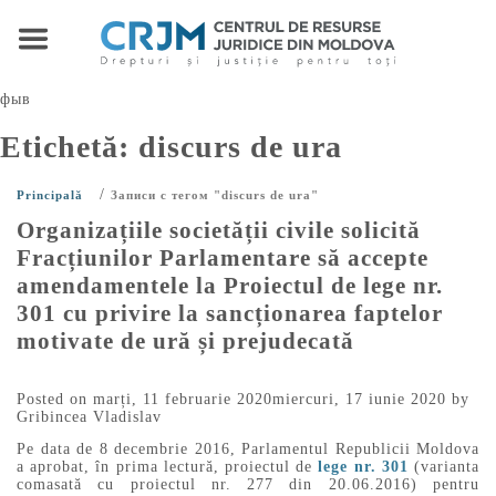
фыв
Etichetă:
discurs de ura
/
Principală
Записи с тегом "discurs de ura"
Organizațiile societății civile solicită
Fracțiunilor Parlamentare să accepte
amendamentele la Proiectul de lege nr.
301 cu privire la sancționarea faptelor
motivate de ură și prejudecată
Posted on
marți, 11 februarie 2020
miercuri, 17 iunie 2020
by
Gribincea Vladislav
Pe data de 8 decembrie 2016, Parlamentul Republicii Moldova
a aprobat, în prima lectură, proiectul de
lege nr. 301
(varianta
comasată cu proiectul nr. 277 din 20.06.2016) pentru