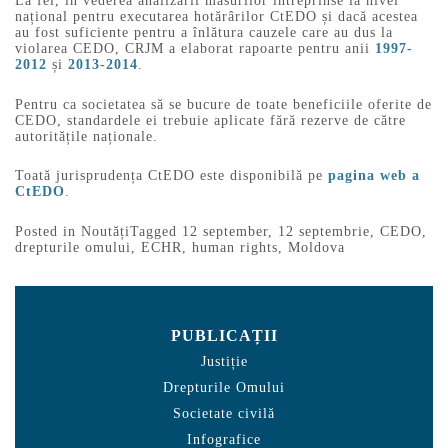
La fel, în vederea analizării măsurilor întreprinse la nivel
național pentru executarea hotărârilor CtEDO și dacă acestea
au fost suficiente pentru a înlătura cauzele care au dus la
violarea CEDO, CRJM a elaborat rapoarte pentru anii
1997-
2012
și
2013-2014
.
Pentru ca societatea să se bucure de toate beneficiile oferite de
CEDO, standardele ei trebuie aplicate fără rezerve de către
autoritățile naționale.
Toată jurisprudența CtEDO este disponibilă pe
pagina web a
CtEDO
.
Posted in
Noutăți
Tagged
12 september
,
12 septembrie
,
CEDO
,
drepturile omului
,
ECHR
,
human rights
,
Moldova
PUBLICAȚII
Justiție
Drepturile Omului
Societate civilă
Infografice