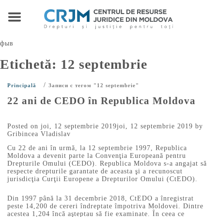
фыв
Etichetă:
12 septembrie
/
Principală
Записи с тегом "12 septembrie"
22 ani de CEDO în Republica Moldova
Posted on
joi, 12 septembrie 2019
joi, 12 septembrie 2019
by
Gribincea Vladislav
Cu 22 de ani în urmă, la 12 septembrie 1997, Republica
Moldova a devenit parte la Convenţia Europeană pentru
Drepturile Omului (CEDO). Republica Moldova s-a angajat să
respecte drepturile garantate de aceasta şi a recunoscut
jurisdicţia Curţii Europene a Drepturilor Omului (CtEDO).
Din 1997 până la 31 decembrie 2018, CtEDO a înregistrat
peste 14,200 de cereri îndreptate împotriva Moldovei. Dintre
acestea 1,204 încă aşteptau să fie examinate. În ceea ce