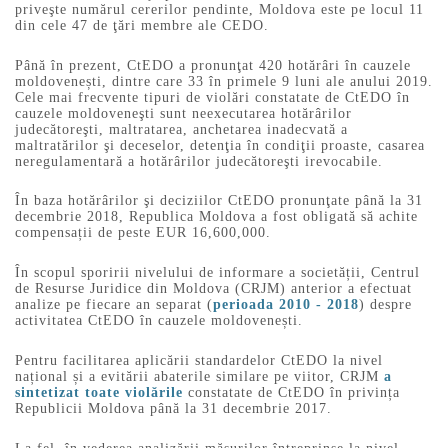
priveşte numărul cererilor pendinte, Moldova este pe locul 11
din cele 47 de ţări membre ale CEDO.
Până în prezent, CtEDO a pronunţat 420 hotărâri în cauzele
moldovenești, dintre care 33 în primele 9 luni ale anului 2019.
Cele mai frecvente tipuri de violări constatate de CtEDO în
cauzele moldoveneşti sunt neexecutarea hotărârilor
judecătoreşti, maltratarea, anchetarea inadecvată a
maltratărilor şi deceselor, detenţia în condiţii proaste, casarea
neregulamentară a hotărârilor judecătoreşti irevocabile.
În baza hotărârilor şi deciziilor CtEDO pronunţate până la 31
decembrie 2018, Republica Moldova a fost obligată să achite
compensații de peste EUR 16,600,000.
În scopul sporirii nivelului de informare a societății, Centrul
de Resurse Juridice din Moldova (CRJM) anterior a efectuat
analize pe fiecare an separat (
perioada 2010 - 2018
) despre
activitatea CtEDO în cauzele moldovenești.
Pentru facilitarea aplicării standardelor CtEDO la nivel
național și a evitării abaterile similare pe viitor, CRJM
a
sintetizat toate violările
constatate de CtEDO în privința
Republicii Moldova până la 31 decembrie 2017.