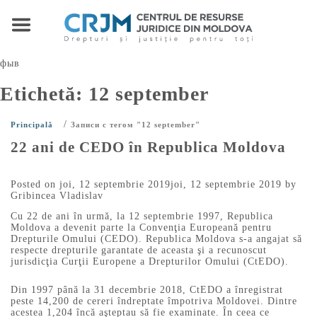
фыв
Etichetă:
12 september
/
Principală
Записи с тегом "12 september"
22 ani de CEDO în Republica Moldova
Posted on
joi, 12 septembrie 2019
joi, 12 septembrie 2019
by
Gribincea Vladislav
Cu 22 de ani în urmă, la 12 septembrie 1997, Republica
Moldova a devenit parte la Convenţia Europeană pentru
Drepturile Omului (CEDO). Republica Moldova s-a angajat să
respecte drepturile garantate de aceasta şi a recunoscut
jurisdicţia Curţii Europene a Drepturilor Omului (CtEDO).
Din 1997 până la 31 decembrie 2018, CtEDO a înregistrat
peste 14,200 de cereri îndreptate împotriva Moldovei. Dintre
acestea 1,204 încă aşteptau să fie examinate. În ceea ce