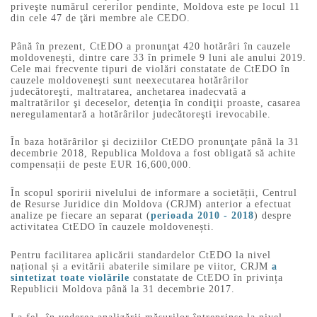
priveşte numărul cererilor pendinte, Moldova este pe locul 11
din cele 47 de ţări membre ale CEDO.
Până în prezent, CtEDO a pronunţat 420 hotărâri în cauzele
moldovenești, dintre care 33 în primele 9 luni ale anului 2019.
Cele mai frecvente tipuri de violări constatate de CtEDO în
cauzele moldoveneşti sunt neexecutarea hotărârilor
judecătoreşti, maltratarea, anchetarea inadecvată a
maltratărilor şi deceselor, detenţia în condiţii proaste, casarea
neregulamentară a hotărârilor judecătoreşti irevocabile.
În baza hotărârilor şi deciziilor CtEDO pronunţate până la 31
decembrie 2018, Republica Moldova a fost obligată să achite
compensații de peste EUR 16,600,000.
În scopul sporirii nivelului de informare a societății, Centrul
de Resurse Juridice din Moldova (CRJM) anterior a efectuat
analize pe fiecare an separat (
perioada 2010 - 2018
) despre
activitatea CtEDO în cauzele moldovenești.
Pentru facilitarea aplicării standardelor CtEDO la nivel
național și a evitării abaterile similare pe viitor, CRJM
a
sintetizat toate violările
constatate de CtEDO în privința
Republicii Moldova până la 31 decembrie 2017.