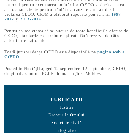
La fel, în vederea analizării măsurilor întreprinse la nivel
național pentru executarea hotărârilor CtEDO și dacă acestea
au fost suficiente pentru a înlătura cauzele care au dus la
violarea CEDO, CRJM a elaborat rapoarte pentru anii
1997-
2012
și
2013-2014
.
Pentru ca societatea să se bucure de toate beneficiile oferite de
CEDO, standardele ei trebuie aplicate fără rezerve de către
autoritățile naționale.
Toată jurisprudența CtEDO este disponibilă pe
pagina web a
CtEDO
.
Posted in
Noutăți
Tagged
12 september
,
12 septembrie
,
CEDO
,
drepturile omului
,
ECHR
,
human rights
,
Moldova
PUBLICAȚII
Justiție
Drepturile Omului
Societate civilă
Infografice