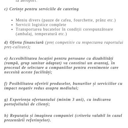
la aeroport.
c) Cerințe pentru serviciile de catering
Meniu divers (pauze de cafea, fourchette, prânz etc.)
Servicii logistice complete
Transportarea bucatelor în condiții corespunzătoare
(ambalaj, temperatură etc.)
d) Oferta financiară
(preț competitiv cu respectarea raportului
preț-calitate)
;
e) Accesibilitatea locației pentru persoane cu dizabilități
(rampă, grup sanitar adaptat) va constitui un avantaj, în
procesul de selectare a companiilor pentru evenimente care
necesită aceste facilități;
f) Posibilitatea oferirii produselor, bunurilor și serviciilor cu
impact negativ redus asupra mediului;
g) Experiența ofertantului (minim 3 ani), cu indicarea
portofoliului de clienți;
h) Reputația și imaginea companiei (criteriu valabil în cazul
prezentării referințelor).