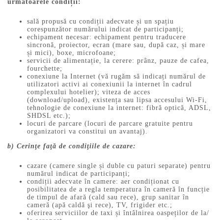
următoarele condiții:
sală propusă cu condiții adecvate și un spațiu
corespunzător numărului indicat de participanți;
echipament necesar: echipament pentru traducere
sincronă, proiector, ecran (mare sau, după caz, și mare
și mici), boxe, microfoane;
servicii de alimentație, la cerere: prânz, pauze de cafea,
fourchette;
conexiune la Internet (vă rugăm să indicați numărul de
utilizatori activi ai conexiunii la internet în cadrul
complexului hotelier); viteza de acces
(download/upload), existența sau lipsa accesului Wi-Fi,
tehnologie de conexiune la internet: fibră optică, ADSL,
SHDSL etc.);
locuri de parcare (locuri de parcare gratuite pentru
organizatori va constitui un avantaj).
b) Cerinţe faţă de condiţiile de cazare:
cazare (camere single și duble cu paturi separate) pentru
numărul indicat de participanți;
condiții adecvate în camere: aer condiționat cu
posibilitatea de a regla temperatura în cameră în funcție
de timpul de afară (cald sau rece), grup sanitar în
cameră (apă caldă şi rece), TV, frigider etc.;
oferirea serviciilor de taxi și întâlnirea oaspeților de la/