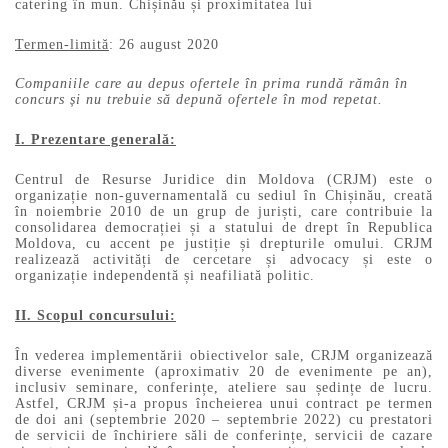
catering în mun. Chișinău și proximitatea lui
Termen-limită
: 26 august 2020
Companiile care au depus ofertele în prima rundă rămân în
concurs și nu trebuie să depună ofertele în mod repetat.
I. Prezentare generală:
Centrul de Resurse Juridice din Moldova (CRJM) este o
organizație non-guvernamentală cu sediul în Chișinău, creată
în noiembrie 2010 de un grup de juriști, care contribuie la
consolidarea democrației și a statului de drept în Republica
Moldova, cu accent pe justiție și drepturile omului. CRJM
realizează activități de cercetare și advocacy și este o
organizație independentă și neafiliată politic.
II. Scopul concursului:
În vederea implementării obiectivelor sale, CRJM organizează
diverse evenimente (aproximativ 20 de evenimente pe an),
inclusiv seminare, conferințe, ateliere sau ședințe de lucru.
Astfel, CRJM și-a propus încheierea unui contract pe termen
de doi ani (septembrie 2020 – septembrie 2022) cu prestatori
de servicii de închiriere săli de conferințe, servicii de cazare