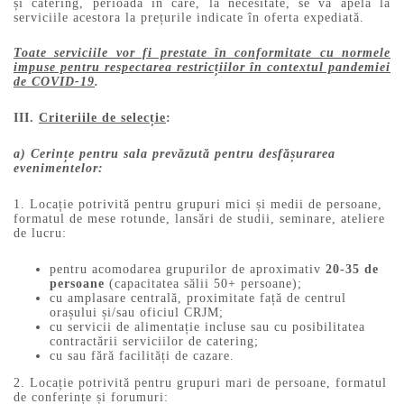
și catering, perioadă în care, la necesitate, se va apela la
serviciile acestora la prețurile indicate în oferta expediată.
Toate serviciile vor fi prestate în conformitate cu normele
impuse pentru respectarea restricțiilor în contextul pandemiei
de COVID-19
.
III.
Criteriile de selecție
:
a) Cerințe pentru sala prevăzută pentru desfășurarea
evenimentelor:
1. Locație potrivită pentru grupuri mici și medii de persoane,
formatul de mese rotunde, lansări de studii, seminare, ateliere
de lucru:
pentru acomodarea grupurilor de aproximativ
20-35 de
persoane
(capacitatea sălii 50+ persoane);
cu amplasare centrală, proximitate față de centrul
orașului și/sau oficiul CRJM;
cu servicii de alimentație incluse sau cu posibilitatea
contractării serviciilor de catering;
cu sau fără facilități de cazare.
2. Locație potrivită pentru grupuri mari de persoane, formatul
de conferințe și forumuri: