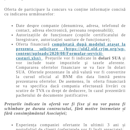
Oferta de participare la concurs va conține informație concisă
cu indicarea următoarelor:
Date despre companie (denumirea, adresa, telefonul de
contact, adresa electronică, persoana responsabilă);
Autorizațiile de funcționare (copiile certificatului de
înregistrare, autorizației sanitare de funcționare);
Oferta financiară
completată după modelul atașat la
prezenta solicitare (https://old2.old.crjm.org/wp-
content/uploads/2020/08/Formular-servicii-
costuri.xlsx)
. Prețurile vor fi indicate în
dolari SUA
și
vor include toate impozitele şi taxele aferente.
Compararea ofertelor financiare se va face în dolari
SUA. Ofertele prezentate în altă valută vor fi convertite
la cursul oficial al BNM din data limită pentru
prezentarea ofertelor. De asemenea, în oferta financiară
se va specifica dacă compania efectuează livrări cu
scutire de TVA cu drept de deducere, în cazul prezentării
pachetului de documente justificative.
Prețurile indicate în ofertă vor fi fixe şi nu vor putea fi
schimbate pe durata contractului, fără motive întemeiate și
fără consimțământul Asociației;
Experiența companiei ofertante în ultimii 3 ani și
portofoliul de clienți (referințele vor fi înalt apreciate);