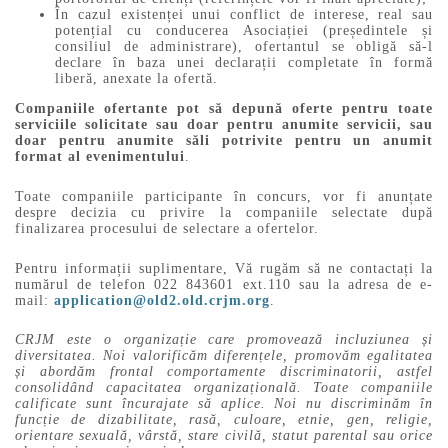
În cazul existenței unui conflict de interese, real sau
potențial cu conducerea Asociației (președintele și
consiliul de administrare), ofertantul se obligă să-l
declare în baza unei declarații completate în formă
liberă, anexate la ofertă.
Companiile ofertante pot să depună oferte pentru toate
serviciile solicitate sau doar pentru anumite servicii, sau
doar pentru anumite săli potrivite pentru un anumit
format al evenimentului
.
Toate companiile participante în concurs, vor fi anunțate
despre decizia cu privire la companiile selectate după
finalizarea procesului de selectare a ofertelor.
Pentru informații suplimentare, Vă rugăm să ne contactați la
numărul de telefon 022 843601 ext.110 sau la adresa de e-
mail:
application@old2.old.crjm.org
.
C
RJM este o organizație care promovează incluziunea și
diversitatea. Noi valorificăm diferențele, promovăm egalitatea
și abordăm frontal comportamente discriminatorii, astfel
consolidând capacitatea organizațională. Toate companiile
calificate sunt încurajate să aplice. Noi nu discriminăm în
funcție de dizabilitate, rasă, culoare, etnie, gen, religie,
orientare sexuală, vârstă, stare civilă, statut parental sau orice