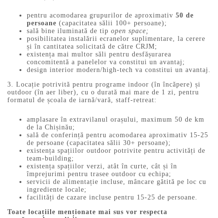
pentru acomodarea grupurilor de aproximativ
50 de
persoane
(capacitatea sălii 100+ persoane);
sală bine iluminată de tip
open space;
posibilitatea instalării ecranelor suplimentare, la cerere
și în cantitatea solicitată de către CRJM;
existența mai multor săli pentru desfășurarea
concomitentă a panelelor va constitui un avantaj;
design interior modern/high-tech va constitui un avantaj.
3. Locație potrivită pentru programe indoor (în încăpere) și
outdoor (în aer liber), cu o durată mai mare de 1 zi, pentru
formatul de școala de iarnă/vară, staff-retreat:
amplasare în extravilanul orașului, maximum 50 de km
de la Chișinău;
sală de conferință pentru acomodarea aproximativ 15-25
de persoane (capacitatea sălii 30+ persoane);
existența spațiilor outdoor potrivite pentru activități de
team-building;
existența spațiilor verzi, atât în curte, cât și în
împrejurimi pentru trasee outdoor cu echipa;
servicii de alimentație incluse, mâncare gătită pe loc cu
ingrediente locale;
facilități de cazare incluse pentru 15-25 de persoane.
Toate locațiile menționate mai sus vor respecta