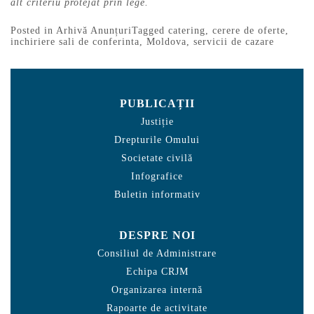
alt criteriu protejat prin lege.
Posted in
Arhivă Anunțuri
Tagged
catering
,
cerere de oferte
,
inchiriere sali de conferinta
,
Moldova
,
servicii de cazare
PUBLICAȚII
Justiție
Drepturile Omului
Societate civilă
Infografice
Buletin informativ
DESPRE NOI
Consiliul de Administrare
Echipa CRJM
Organizarea internă
Rapoarte de activitate