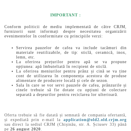
IMPORTANT :
Conform politicii de mediu implementată de către CRJM,
furnizorii sunt informați despre necesitatea organizării
evenimentelor în conformitate cu principiile verzi:
Servirea pauzelor de cafea va include tacâmuri din
materiale reutilizabile, de tip: sticlă, ceramică, inox,
lemn, etc.
La oferirea prețurilor pentru apă se va propune
opțiunea: apă îmbuteliată în recipient de sticlă.
La oferirea meniurilor pentru prânz și cină se va ține
cont de utilizarea în componența acestora de produse
alimentare de producere locală și cele de sezon.
Sala în care se vor servi pauzele de cafea, prânzurile și
cinele trebuie să fie dotate cu opțiuni de colectare
separată a deșeurilor pentru reciclarea lor ulterioară.
Oferta trebuie să fie datată și semnată de compania ofertantă,
și expediată prin e-mail la
application@old2.old.crjm.org
sau direct la sediul CRJM (Chișinău, str. A. Șciusev 33) până
pe
26 august 2020
.