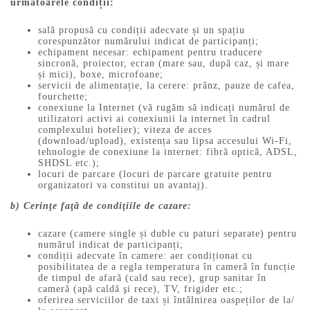
următoarele condiții:
sală propusă cu condiții adecvate și un spațiu
corespunzător numărului indicat de participanți;
echipament necesar: echipament pentru traducere
sincronă, proiector, ecran (mare sau, după caz, și mare
și mici), boxe, microfoane;
servicii de alimentație, la cerere: prânz, pauze de cafea,
fourchette;
conexiune la Internet (vă rugăm să indicați numărul de
utilizatori activi ai conexiunii la internet în cadrul
complexului hotelier); viteza de acces
(download/upload), existența sau lipsa accesului Wi-Fi,
tehnologie de conexiune la internet: fibră optică, ADSL,
SHDSL etc.);
locuri de parcare (locuri de parcare gratuite pentru
organizatori va constitui un avantaj).
b) Cerinţe faţă de condiţiile de cazare:
cazare (camere single și duble cu paturi separate) pentru
numărul indicat de participanți;
condiții adecvate în camere: aer condiționat cu
posibilitatea de a regla temperatura în cameră în funcție
de timpul de afară (cald sau rece), grup sanitar în
cameră (apă caldă şi rece), TV, frigider etc.;
oferirea serviciilor de taxi și întâlnirea oaspeților de la/