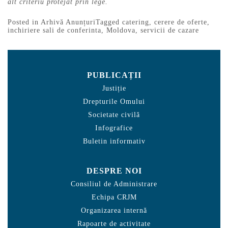
alt criteriu protejat prin lege.
Posted in
Arhivă Anunțuri
Tagged
catering
,
cerere de oferte
,
inchiriere sali de conferinta
,
Moldova
,
servicii de cazare
PUBLICAȚII
Justiție
Drepturile Omului
Societate civilă
Infografice
Buletin informativ
DESPRE NOI
Consiliul de Administrare
Echipa CRJM
Organizarea internă
Rapoarte de activitate