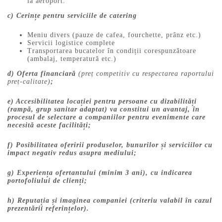
la aeroport.
c) Cerințe pentru serviciile de catering
Meniu divers (pauze de cafea, fourchette, prânz etc.)
Servicii logistice complete
Transportarea bucatelor în condiții corespunzătoare
(ambalaj, temperatură etc.)
d) Oferta financiară
(preț competitiv cu respectarea raportului
preț-calitate)
;
e) Accesibilitatea locației pentru persoane cu dizabilități
(rampă, grup sanitar adaptat) va constitui un avantaj, în
procesul de selectare a companiilor pentru evenimente care
necesită aceste facilități;
f) Posibilitatea oferirii produselor, bunurilor și serviciilor cu
impact negativ redus asupra mediului;
g) Experiența ofertantului (minim 3 ani), cu indicarea
portofoliului de clienți;
h) Reputația și imaginea companiei (criteriu valabil în cazul
prezentării referințelor).