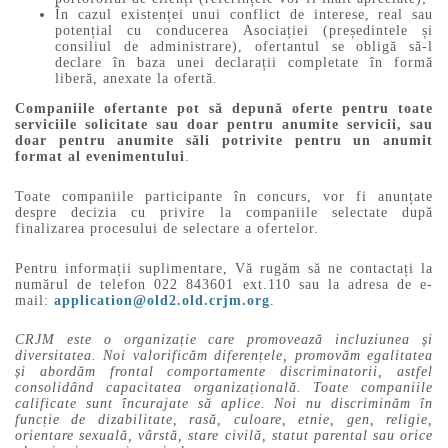
În cazul existenței unui conflict de interese, real sau
potențial cu conducerea Asociației (președintele și
consiliul de administrare), ofertantul se obligă să-l
declare în baza unei declarații completate în formă
liberă, anexate la ofertă.
Companiile ofertante pot să depună oferte pentru toate
serviciile solicitate sau doar pentru anumite servicii, sau
doar pentru anumite săli potrivite pentru un anumit
format al evenimentului
.
Toate companiile participante în concurs, vor fi anunțate
despre decizia cu privire la companiile selectate după
finalizarea procesului de selectare a ofertelor.
Pentru informații suplimentare, Vă rugăm să ne contactați la
numărul de telefon 022 843601 ext.110 sau la adresa de e-
mail:
application@old2.old.crjm.org
.
C
RJM este o organizație care promovează incluziunea și
diversitatea. Noi valorificăm diferențele, promovăm egalitatea
și abordăm frontal comportamente discriminatorii, astfel
consolidând capacitatea organizațională. Toate companiile
calificate sunt încurajate să aplice. Noi nu discriminăm în
funcție de dizabilitate, rasă, culoare, etnie, gen, religie,
orientare sexuală, vârstă, stare civilă, statut parental sau orice