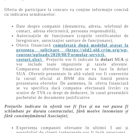
Oferta de participare la concurs va conține informație concisă
cu indicarea următoarelor:
Date despre companie (denumirea, adresa, telefonul de
contact, adresa electronică, persoana responsabilă);
Autorizațiile de funcționare (copiile certificatului de
înregistrare, autorizației sanitare de funcționare);
Oferta financiară
completată după modelul atașat la
prezenta solicitare (https://old2.old.crjm.org/wp-
content/uploads/2020/08/Formular-servicii-
costuri.xlsx)
. Prețurile vor fi indicate în
dolari SUA
și
vor include toate impozitele şi taxele aferente.
Compararea ofertelor financiare se va face în dolari
SUA. Ofertele prezentate în altă valută vor fi convertite
la cursul oficial al BNM din data limită pentru
prezentarea ofertelor. De asemenea, în oferta financiară
se va specifica dacă compania efectuează livrări cu
scutire de TVA cu drept de deducere, în cazul prezentării
pachetului de documente justificative.
Prețurile indicate în ofertă vor fi fixe şi nu vor putea fi
schimbate pe durata contractului, fără motive întemeiate și
fără consimțământul Asociației;
Experiența companiei ofertante în ultimii 3 ani și
portofoliul de clienți (referințele vor fi înalt apreciate);