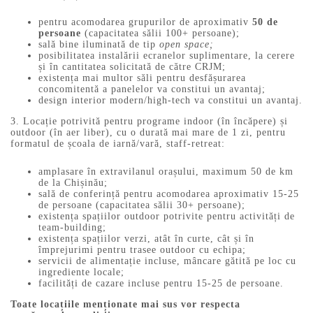
pentru acomodarea grupurilor de aproximativ
50 de
persoane
(capacitatea sălii 100+ persoane);
sală bine iluminată de tip
open space;
posibilitatea instalării ecranelor suplimentare, la cerere
și în cantitatea solicitată de către CRJM;
existența mai multor săli pentru desfășurarea
concomitentă a panelelor va constitui un avantaj;
design interior modern/high-tech va constitui un avantaj.
3. Locație potrivită pentru programe indoor (în încăpere) și
outdoor (în aer liber), cu o durată mai mare de 1 zi, pentru
formatul de școala de iarnă/vară, staff-retreat:
amplasare în extravilanul orașului, maximum 50 de km
de la Chișinău;
sală de conferință pentru acomodarea aproximativ 15-25
de persoane (capacitatea sălii 30+ persoane);
existența spațiilor outdoor potrivite pentru activități de
team-building;
existența spațiilor verzi, atât în curte, cât și în
împrejurimi pentru trasee outdoor cu echipa;
servicii de alimentație incluse, mâncare gătită pe loc cu
ingrediente locale;
facilități de cazare incluse pentru 15-25 de persoane.
Toate locațiile menționate mai sus vor respecta