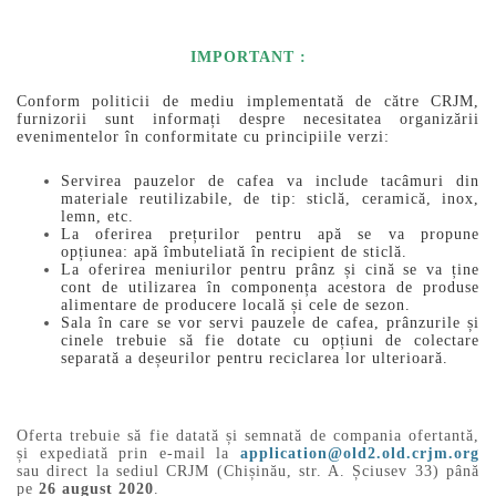
IMPORTANT :
Conform politicii de mediu implementată de către CRJM,
furnizorii sunt informați despre necesitatea organizării
evenimentelor în conformitate cu principiile verzi:
Servirea pauzelor de cafea va include tacâmuri din
materiale reutilizabile, de tip: sticlă, ceramică, inox,
lemn, etc.
La oferirea prețurilor pentru apă se va propune
opțiunea: apă îmbuteliată în recipient de sticlă.
La oferirea meniurilor pentru prânz și cină se va ține
cont de utilizarea în componența acestora de produse
alimentare de producere locală și cele de sezon.
Sala în care se vor servi pauzele de cafea, prânzurile și
cinele trebuie să fie dotate cu opțiuni de colectare
separată a deșeurilor pentru reciclarea lor ulterioară.
Oferta trebuie să fie datată și semnată de compania ofertantă,
și expediată prin e-mail la
application@old2.old.crjm.org
sau direct la sediul CRJM (Chișinău, str. A. Șciusev 33) până
pe
26 august 2020
.