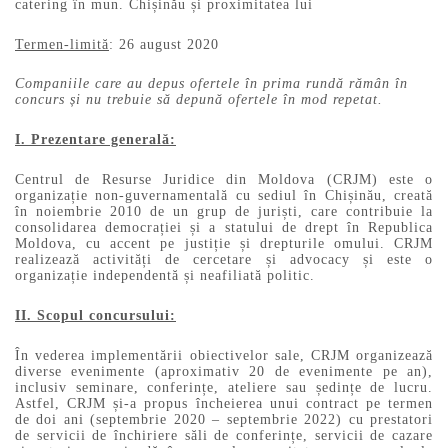
catering în mun. Chișinău și proximitatea lui
Termen-limită
: 26 august 2020
Companiile care au depus ofertele în prima rundă rămân în
concurs și nu trebuie să depună ofertele în mod repetat.
I. Prezentare generală:
Centrul de Resurse Juridice din Moldova (CRJM) este o
organizație non-guvernamentală cu sediul în Chișinău, creată
în noiembrie 2010 de un grup de juriști, care contribuie la
consolidarea democrației și a statului de drept în Republica
Moldova, cu accent pe justiție și drepturile omului. CRJM
realizează activități de cercetare și advocacy și este o
organizație independentă și neafiliată politic.
II. Scopul concursului:
În vederea implementării obiectivelor sale, CRJM organizează
diverse evenimente (aproximativ 20 de evenimente pe an),
inclusiv seminare, conferințe, ateliere sau ședințe de lucru.
Astfel, CRJM și-a propus încheierea unui contract pe termen
de doi ani (septembrie 2020 – septembrie 2022) cu prestatori
de servicii de închiriere săli de conferințe, servicii de cazare