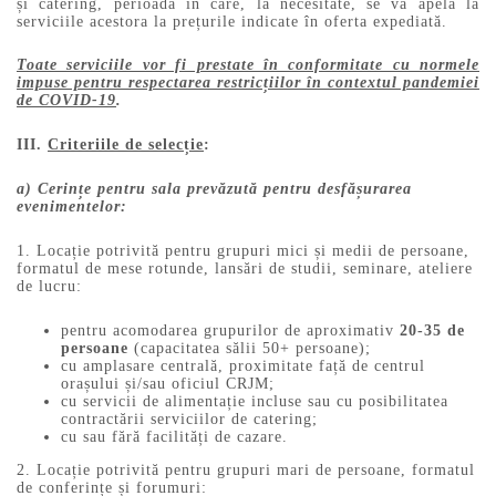
și catering, perioadă în care, la necesitate, se va apela la
serviciile acestora la prețurile indicate în oferta expediată.
Toate serviciile vor fi prestate în conformitate cu normele
impuse pentru respectarea restricțiilor în contextul pandemiei
de COVID-19
.
III.
Criteriile de selecție
:
a) Cerințe pentru sala prevăzută pentru desfășurarea
evenimentelor:
1. Locație potrivită pentru grupuri mici și medii de persoane,
formatul de mese rotunde, lansări de studii, seminare, ateliere
de lucru:
pentru acomodarea grupurilor de aproximativ
20-35 de
persoane
(capacitatea sălii 50+ persoane);
cu amplasare centrală, proximitate față de centrul
orașului și/sau oficiul CRJM;
cu servicii de alimentație incluse sau cu posibilitatea
contractării serviciilor de catering;
cu sau fără facilități de cazare.
2. Locație potrivită pentru grupuri mari de persoane, formatul
de conferințe și forumuri: