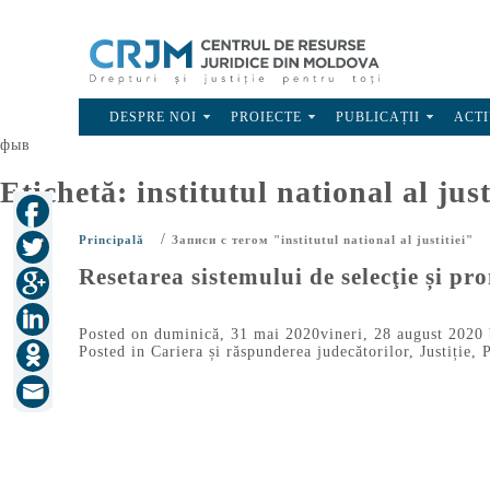
DESPRE NOI
PROIECTE
PUBLICAȚII
ACTI
фыв
Etichetă:
institutul national al just
/
Principală
Записи с тегом "institutul national al justitiei"
Resetarea sistemului de selecţie și p
Posted on
duminică, 31 mai 2020
vineri, 28 august 2020
Posted in
Cariera și răspunderea judecătorilor
,
Justiție
,
P