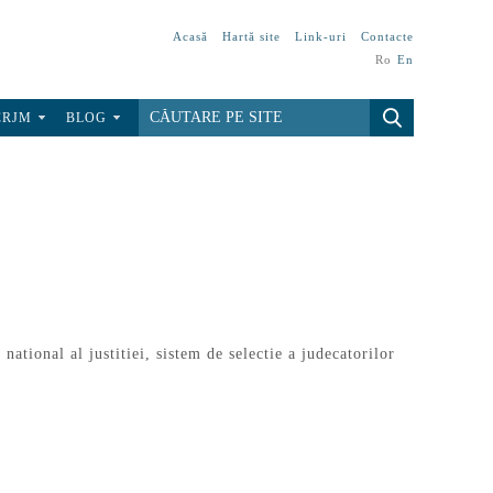
Acasă
Hartă site
Link-uri
Contacte
Ro
En
CRJM
BLOG
l national al justitiei
,
sistem de selectie a judecatorilor