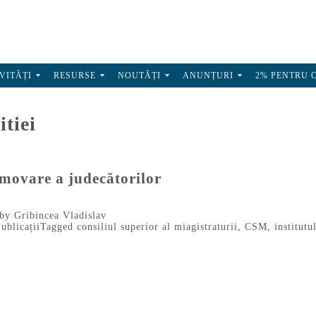
VITĂȚI
RESURSE
NOUTĂȚI
ANUNȚURI
2% PENTRU 
itiei
romovare a judecătorilor
by
Gribincea Vladislav
ublicații
Tagged
consiliul superior al miagistraturii
,
CSM
,
institutu