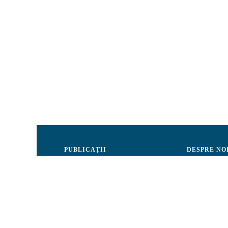
PUBLICAȚII
DESPRE NO
Justiție
Consiliul de 
Drepturile Omului
Echipa CRJM
Societate civilă
Organizarea i
Infografice
Rapoarte de ac
Buletin informativ
Donatori și Pa