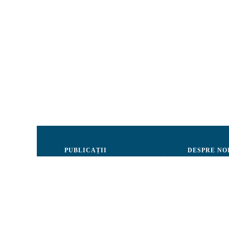
PUBLICAȚII
DESPRE NO
Justiție
Consiliul de 
Drepturile Omului
Echipa CRJM
Societate civilă
Organizarea i
Infografice
Rapoarte de ac
Buletin informativ
Donatori și Pa