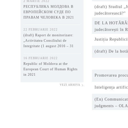
2 MARTIE 2022
РЕСПУБЛИКА МОЛДОВА В
(draft) Studiul „J
ЕВРОПЕЙСКОМ СУДЕ ПО
judecătorească?”
ПРАВАМ ЧЕЛОВЕКА В 2021
ГОДУ
DE LA HOTĂRÂRI
judecătorești în
22 FEBRUARIE 2022
(draft) Raport de monitorizare:
Justiția Republic
„Activitatea Consiliului de
Integritate (1 august 2016 – 31
(draft) De la hot
decembrie 2021)”
16 FEBRUARIE 2022
Republic of Moldova at the
European Court of Human Rights
in 2021
Promovarea procur
VEZI ARHIVA
Inteligența artifi
(En) Communicatio
judgments – OL