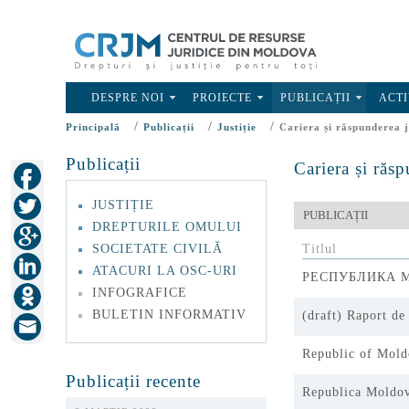
DESPRE NOI
PROIECTE
PUBLICAȚII
ACTI
/
/
/
Principală
Publicații
Justiție
Cariera și răspunderea 
Publicații
Cariera și răs
JUSTIȚIE
DREPTURILE OMULUI
SOCIETATE CIVILĂ
Titlul
ATACURI LA OSC-URI
РЕСПУБЛИКА М
INFOGRAFICE
BULETIN INFORMATIV
(draft) Raport de
Republic of Mold
Publicații recente
Republica Moldov