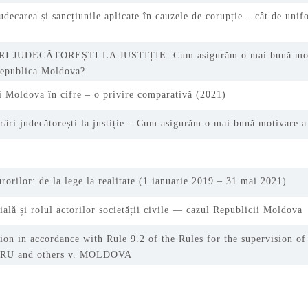
udecarea și sancțiunile aplicate în cauzele de corupție – cât de unif
 JUDECĂTOREȘTI LA JUSTIȚIE: Cum asigurăm o mai bună motiv
 Republica Moldova?
ii Moldova în cifre – o privire comparativă (2021)
ărâri judecătorești la justiție – Cum asigurăm o mai bună motivare a 
orilor: de la lege la realitate (1 ianuarie 2019 – 31 mai 2021)
cială și rolul actorilor societății civile — cazul Republicii Moldova
n in accordance with Rule 9.2 of the Rules for the supervision of
ARU and others v. MOLDOVA