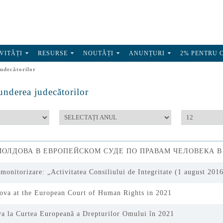
VITĂȚI
RESURSE
NOUTĂȚI
ANUNȚURI
2% PENTRU 
judecătorilor
punderea judecătorilor
ОЛДОВА В ЕВРОПЕЙСКОМ СУДЕ ПО ПРАВАМ ЧЕЛОВЕКА В 
 monitorizare: „Activitatea Consiliului de Integritate (1 august 20
ova at the European Court of Human Rights in 2021
a la Curtea Europeană a Drepturilor Omului în 2021