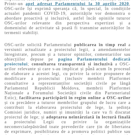
Printr-un
apel adresat Parlamentului la 30 aprilie 2020
,
OSC-urile își exprimă speranța că, în special, în condițiile
actualei pandemii COVID-19, autoritățile vor demonstra o
abordare proactivă și incluzivă, astfel încât opiniile tuturor
OSC-urilor relevante din perspectiva expertizei și a
domeniului de activitate să poată fi transmise autorităților în
termenii stabiliți.
OSC-urile solicită Parlamentului
publicarea în timp real
a
versiunii actualizate a proiectului legii, a amendamentelor
înregistrate, precum și a tuturor opiniilor, comentariilor sau
obiecțiilor depuse pe
pagina Parlamentului dedicată
proiectului
;
consultarea transparentă și incluzivă
a OSC-
urilor relevante și care s-au implicat și până acum în procesul
de elaborare a acestei legi, cu privire la orice propunere de
modificare a proiectului (inclusiv membrii Platformei
consultative a reprezentanților societății civile pe lângă
Parlamentul Republicii Moldova, membrii Platformei
Naționale a Forumului Societății civile din Parteneriatul
Estic);
facilitarea participării în regim online a OSC-urilor
și cu precădere a tuturor membrilor grupului de lucru care a
contribuit la elaborarea proiectului de lege, la ședința
Comisiei juridice, numiri și imunități la care va fi discutat
proiectul de lege; și
adoptarea neîntârziată în lectură finală
a proiectului Legii cu privire la organizațiile
necomercialepăstrând toate prevederile care țin de libertatea
de exprimare, posibilitatea de a promova politici publice sau