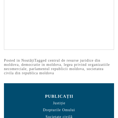
Posted in
Noutăți
Tagged
centrul de resurse juridice din
moldova
,
democratie in moldova
,
legea privind organizatiile
necomerciale
,
parlamentul republicii moldova
,
societatea
civila din republica moldova
PUBLICAȚII
Justiție
Drepturile Omului
Societate civilă