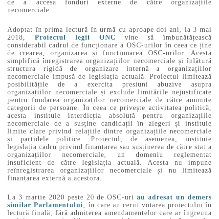
de a accesa fonduri externe de către organizațiile
necomerciale.
Adoptat în prima lectură în urmă cu aproape doi ani, la 3 mai
2018,
Proiectul legii
ONC
vine să îmbunătățească
considerabil cadrul de funcționare a OSC-urilor în ceea ce ține
de crearea, organizarea și funcționarea OSC-urilor. Acesta
simplifică înregistrarea organizațiilor necomerciale și înlătură
structura rigidă de organizare internă a organizațiilor
necomerciale impusă de legislația actuală. Proiectul limitează
posibilitățile de a exercita presiuni abuzive asupra
organizațiilor necomerciale și exclude limitările nejustificate
pentru fondarea organizaților necomerciale de către anumite
categorii de persoane. În ceea ce privește activitatea politică,
acesta instituie interdicția absolută pentru organizațiile
necomerciale de a susține candidații în alegeri și instituie
limite clare privind relațiile dintre organizațiile necomerciale
și partidele politice. Proiectul, de asemenea, instituie
legislația cadru privind finanțarea sau susținerea de către stat a
organizațiilor necomerciale, un domeniu reglementat
insuficient de către legislația actuală. Acesta nu impune
reînregistrarea organizațiilor necomerciale și nu limitează
finanțarea externă a acestora.
La 3 martie 2020 peste 20 de OSC-uri
au adresat un demers
similar Parlamentului
, în care au cerut votarea proiectului în
lectură finală, fără admiterea amendamentelor care ar îngreuna