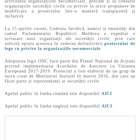
activitatea organizațiilor necomerciale, precum și să consulte
organizațiile societății civile cu privire la orice propunere de
modificare a proiectului într-o manieră transparentă și
incluzivă.
La 15 aprilie curent, Comisia Juridică, numiri și imunități din
cadrul Parlamentului Republicii Moldova a expediat o
scrisoare unor organizații ale societății civile, prin care
solicită opinia acestora în vederea definitivării
proiectului de
lege cu privire la organizațiile necomerciale
.
Adoptarea legii ONC face parte din Planul Național de Acțiuni
privind implementarea Acordului de Asociere cu Uniunea
Europeană 2017-2019. Proiectul a fost elaborat de un grup de
lucru creat de Ministerul Justiției în martie 2016, din care au
făcut parte și reprezentanți ai societății civile.
Apelul public în limba română este disponibil
AICI
.
Apelul public în limba engleză este disponibil
AICI
.