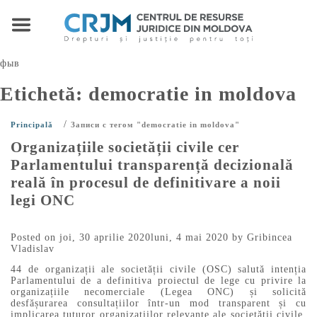
фыв
Etichetă:
democratie in moldova
/
Principală
Записи с тегом "democratie in moldova"
Organizațiile societății civile cer
Parlamentului transparență decizională
reală în procesul de definitivare a noii
legi ONC
Posted on
joi, 30 aprilie 2020
luni, 4 mai 2020
by
Gribincea
Vladislav
44 de organizații ale societății civile (OSC) salută intenția
Parlamentului de a definitiva proiectul de lege cu privire la
organizațiile necomerciale (Legea ONC) și solicită
desfășurarea consultațiilor într-un mod transparent și cu
implicarea tuturor organizațiilor relevante ale societății civile.