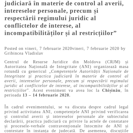
judiciară în materie de control al averii,
intereselor personale, precum și
respectării regimului juridic al
conflictelor de interese, al
incompatibilităților și al restricțiilor”
Posted on
vineri, 7 februarie 2020
vineri, 7 februarie 2020
by
Gribincea Vladislav
Centrul de Resurse Juridice din Moldova (CRJM) și
Autoritatea Națională de Integritate (ANI) organizează masa
rotundă cu genericul „
Competențele Autorității Naționale de
Integritate și practica judiciară în materie de control al
averii, intereselor personale, precum și respectării regimului
juridic al conflictelor de interese, al incompatibilităților și al
restricțiilor
”. Acest eveniment va avea loc la
Chișinău
, în
perioada
13 – 14 februarie 2020.
În cadrul evenimentului, se va discuta despre cadrul legal
privind activitatea ANI, competențele ANI privind verificarea
și controlul averii și intereselor personale ale subiectului
declarării, practica judiciară cu privire la actele de constatare
și procesele-verbale contravenționale întocmite de ANI și
contestate în instanța de judecată. De asemenea, discuțiile