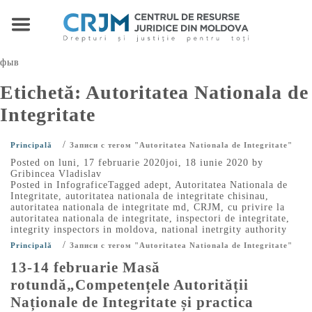
фыв
Etichetă:
Autoritatea Nationala de
Integritate
/
Principală
Записи с тегом "Autoritatea Nationala de Integritate"
Posted on
luni, 17 februarie 2020
joi, 18 iunie 2020
by
Gribincea Vladislav
Posted in
Infografice
Tagged
adept
,
Autoritatea Nationala de
Integritate
,
autoritatea nationala de integritate chisinau
,
autoritatea nationala de integritate md
,
CRJM
,
cu privire la
autoritatea nationala de integritate
,
inspectori de integritate
,
integrity inspectors in moldova
,
national inetrgity authority
/
Principală
Записи с тегом "Autoritatea Nationala de Integritate"
13-14 februarie Masă
rotundă„Competențele Autorității
Naționale de Integritate și practica