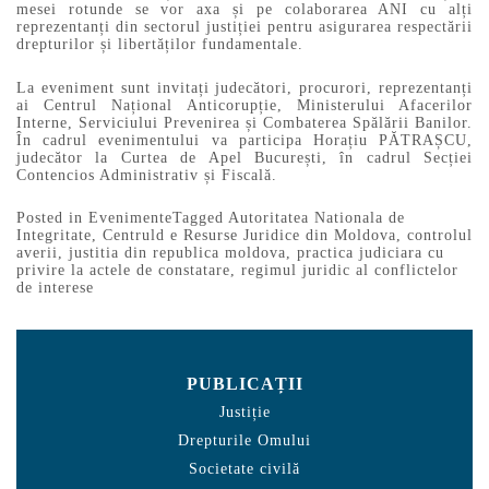
mesei rotunde se vor axa și pe colaborarea ANI cu alți
reprezentanți din sectorul justiției pentru asigurarea respectării
drepturilor și libertăților fundamentale.
La eveniment sunt invitați judecători, procurori, reprezentanți
ai Centrul Național Anticorupție, Ministerului Afacerilor
Interne, Serviciului Prevenirea și Combaterea Spălării Banilor.
În cadrul evenimentului va participa Horațiu PĂTRAȘCU,
judecător la Curtea de Apel București, în cadrul Secției
Contencios Administrativ și Fiscală.
Posted in
Evenimente
Tagged
Autoritatea Nationala de
Integritate
,
Centruld e Resurse Juridice din Moldova
,
controlul
averii
,
justitia din republica moldova
,
practica judiciara cu
privire la actele de constatare
,
regimul juridic al conflictelor
de interese
PUBLICAȚII
Justiție
Drepturile Omului
Societate civilă