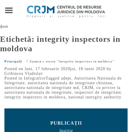
фыв
Etichetă:
integrity inspectors in
moldova
/
Principală
Записи с тегом "integrity inspectors in moldova"
Posted on
luni, 17 februarie 2020
joi, 18 iunie 2020
by
Gribincea Vladislav
Posted in
Infografice
Tagged
adept
,
Autoritatea Nationala de
Integritate
,
autoritatea nationala de integritate chisinau
,
autoritatea nationala de integritate md
,
CRJM
,
cu privire la
autoritatea nationala de integritate
,
inspectori de integritate
,
integrity inspectors in moldova
,
national inetrgity authority
PUBLICAȚII
Justiție