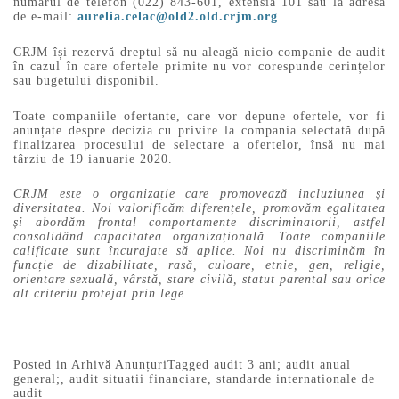
numărul de telefon (022) 843-601, extensia 101 sau la adresa
de e-mail:
aurelia.celac@old2.old.crjm.org
CRJM își rezervă dreptul să nu aleagă nicio companie de audit
în cazul în care ofertele primite nu vor corespunde cerințelor
sau bugetului disponibil.
Toate companiile ofertante, care vor depune ofertele, vor fi
anunțate despre decizia cu privire la compania selectată după
finalizarea procesului de selectare a ofertelor, însă nu mai
târziu de 19 ianuarie 2020.
CRJM este o organizație care promovează incluziunea și
diversitatea. Noi valorificăm diferențele, promovăm egalitatea
și abordăm frontal comportamente discriminatorii, astfel
consolidând capacitatea organizațională. Toate companiile
calificate sunt încurajate să aplice. Noi nu discriminăm în
funcție de dizabilitate, rasă, culoare, etnie, gen, religie,
orientare sexuală, vârstă, stare civilă, statut parental sau orice
alt criteriu protejat prin lege.
Posted in
Arhivă Anunțuri
Tagged
audit 3 ani; audit anual
general;
,
audit situatii financiare
,
standarde internationale de
audit