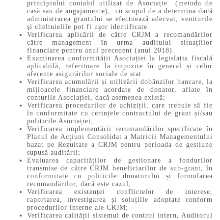
principiului contabil utilizat de Asociație (metoda de
casă sau de angajamente), cu scopul de a determina dacă
administrarea grantului se efectuează adecvat, veniturile
şi cheltuielile pot fi ușor identificate.
Verificarea aplicării de către CRJM a recomandărilor
către management în urma auditului situațiilor
financiare pentru anul precedent (anul 2018).
Examinarea conformității Asociației la legislația fiscală
aplicabilă, referitoare la impozite în general și celor
aferente asigurărilor sociale de stat.
Verificarea acumulării și utilizării dobânzilor bancare, la
mijloacele financiare acordate de donator, aflate în
conturile Asociației, dacă asemenea există;
Verificarea procedurilor de achiziții, care trebuie să fie
în conformitate cu cerințele contractului de grant și/sau
politicile Asociației;
Verificarea implementării recomandărilor specificate în
Planul de Acțiuni Consolidat a Matricii Managementului
bazat pe Rezultate a CRJM pentru perioada de gestiune
supusă auditării;
Evaluarea capacităților de gestionare a fondurilor
transmise de către CRJM beneficiarilor de sub-grant, în
conformitate cu politicile donatorului și formularea
recomandărilor, dacă este cazul;
Verificarea existenței conflictelor de interese,
raportarea, investigarea și soluțiile adoptate conform
procedurilor interne ale CRJM;
Verificarea calității sistemul de control intern, Auditorul