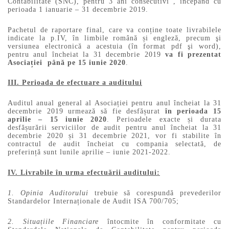
Contabilitate (SNC), pentru 3 ani consecutivi , începând cu
perioada 1 ianuarie – 31 decembrie 2019.
Pachetul de raportare final, care va conține toate livrabilele
indicate la p.IV, în limbile română și engleză, precum şi
versiunea electronică a acestuia (în format pdf şi word),
pentru anul încheiat la 31 decembrie 2019
va fi prezentat
Asociației până pe 15 iunie 2020
.
III. Perioada de efectuare a auditului
Auditul anual general al Asociației pentru anul încheiat la 31
decembrie 2019 urmează să fie desfășurat
în perioada 15
aprilie – 15 iunie 2020
. Perioadele exacte și durata
desfășurării serviciilor de audit pentru anul încheiat la 31
decembrie 2020 și 31 decembrie 2021, vor fi stabilite în
contractul de audit încheiat cu compania selectată, de
preferință sunt lunile aprilie – iunie 2021-2022.
IV. Livrabile în urma efectuării auditului:
1. Opinia Auditorului
trebuie să corespundă prevederilor
Standardelor Internaționale de Audit ISA 700/705;
2. Situațiile Financiare
întocmite în conformitate cu