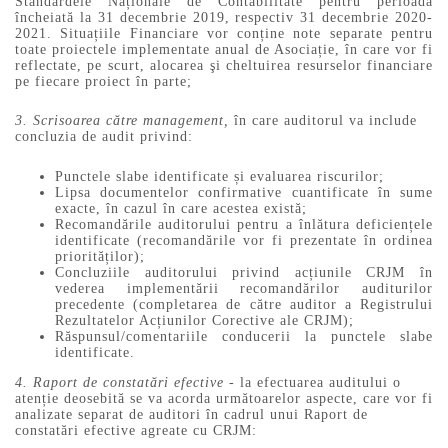
Standardele Naționale de Contabilitate pentru perioada
încheiată la 31 decembrie 2019, respectiv 31 decembrie 2020-
2021. Situațiile Financiare vor conține note separate pentru
toate proiectele implementate anual de Asociație, în care vor fi
reflectate, pe scurt, alocarea şi cheltuirea resurselor financiare
pe fiecare proiect în parte;
3. Scrisoarea către management,
în care auditorul va include
concluzia de audit privind:
Punctele slabe identificate și evaluarea riscurilor;
Lipsa documentelor confirmative cuantificate în sume
exacte, în cazul în care acestea există;
Recomandările auditorului pentru a înlătura deficiențele
identificate (recomandările vor fi prezentate în ordinea
priorităților);
Concluziile auditorului privind acțiunile CRJM în
vederea implementării recomandărilor auditurilor
precedente (completarea de către auditor a Registrului
Rezultatelor Acțiunilor Corective ale CRJM);
Răspunsul/comentariile conducerii la punctele slabe
identificate.
4. Raport de constatări efective -
la efectuarea auditului o
atenție deosebită se va acorda următoarelor aspecte, care vor fi
analizate separat de auditori în cadrul unui Raport de
constatări efective agreate cu CRJM: