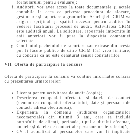
formularului pentru evaluare);
Auditorii vor avea acces la toate documentele şi actele
contabile în ceea ce privește procedura de alocare,
gestionare şi raportare a granturilor Asociației. CRJM va
asigura sprijinul şi spațiul necesar pentru auditor în
vederea facilitării procesul de audit. Activitatea CRJM
este auditată anual. La solicitare, rapoartele întocmite în
anii anteriori vor fi puse la dispoziția companiei
selectate.
Conținutul pachetului de raportare sau extrase din acesta
pot fi făcute publice de către CRJM fără vreo limitare,
cu condiția că nu este denaturat sensul constatărilor.
VII. Oferta de participare la concurs
Oferta de participare la concurs va conține informație concisă
cu prezentarea următoarelor:
Licența pentru activitatea de audit (copia);
Descrierea companiei ofertante și datele de contact
(denumirea companiei ofertantului, date și persoana de
contact, adresa electronică);
Experiența în domeniu (auditarea organizațiilor
necomerciale) din ultimii 3 ani, care sa includă
portofoliu de clienți, perioada, tipul auditului efectuat,
numele şi datele de contact ale persoanelor de referință;
CV-ul actualizat al persoanelor care vor fi implicate