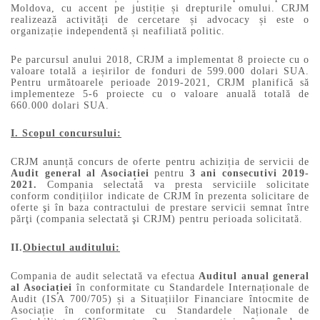
Moldova, cu accent pe justiție și drepturile omului. CRJM
realizează activități de cercetare și advocacy și este o
organizație independentă și neafiliată politic.
Pe parcursul anului 2018, CRJM a implementat 8 proiecte cu o
valoare totală a ieșirilor de fonduri de 599.000 dolari SUA.
Pentru următoarele perioade 2019-2021, CRJM planifică să
implementeze 5-6 proiecte cu o valoare anuală totală de
660.000 dolari SUA.
I. Scopul concursului:
CRJM anunță concurs de oferte pentru achiziția de servicii de
Audit general al Asociației
pentru
3 ani consecutivi 2019-
2021.
Compania selectată va presta serviciile solicitate
conform condițiilor indicate de CRJM în prezenta solicitare de
oferte şi în baza contractului de prestare servicii semnat între
părţi (compania selectată şi CRJM) pentru perioada solicitată.
II.
Obiectul auditului:
Compania de audit selectată va efectua
Auditul anual general
al Asociației
în conformitate cu Standardele Internaționale de
Audit (ISA 700/705) și a Situațiilor Financiare întocmite de
Asociație în conformitate cu Standardele Naționale de