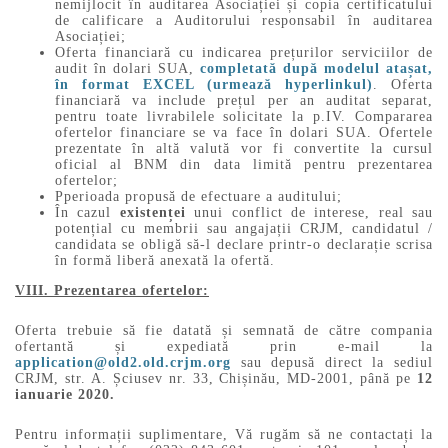
nemijlocit în auditarea Asociației și copia certificatului
de calificare a Auditorului responsabil în auditarea
Asociației;
Oferta financiară cu indicarea prețurilor serviciilor de
audit în dolari SUA,
completată după modelul atașat,
în format EXCEL (urmează hyperlinkul)
. Oferta
financiară va include prețul per an auditat separat,
pentru toate livrabilele solicitate la p.IV. Compararea
ofertelor financiare se va face în dolari SUA. Ofertele
prezentate în altă valută vor fi convertite la cursul
oficial al BNM din data limită pentru prezentarea
ofertelor;
Pperioada propusă de efectuare a auditului;
În cazul
existenței
unui conflict de interese, real sau
potențial cu membrii sau angajații CRJM, candidatul /
candidata se obligă să-l declare printr-o declarație scrisa
în formă liberă anexată la ofertă.
VIII. Prezentarea ofertelor:
Oferta trebuie să fie datată și semnată de către compania
ofertantă și expediată prin e-mail la
application@old2.old.crjm.org
sau depusă direct la sediul
CRJM, str. A. Șciusev nr. 33, Chișinău, MD-2001, până pe
12
ianuarie 2020.
Pentru informații suplimentare, Vă rugăm să ne contactați la