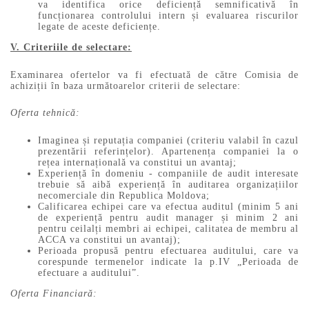
va identifica orice deficiență semnificativă în
funcționarea controlului intern și evaluarea riscurilor
legate de aceste deficiențe.
V. Criteriile de selectare:
Examinarea ofertelor va fi efectuată de către Comisia de
achiziții în baza următoarelor criterii de selectare:
Oferta tehnică:
Imaginea și reputația companiei (criteriu valabil în cazul
prezentării referințelor). Apartenența companiei la o
rețea internațională va constitui un avantaj;
Experiență în domeniu - companiile de audit interesate
trebuie să aibă experiență în auditarea organizațiilor
necomerciale din Republica Moldova;
Calificarea echipei care va efectua auditul (minim 5 ani
de experiență pentru audit manager și minim 2 ani
pentru ceilalți membri ai echipei, calitatea de membru al
ACCA va constitui un avantaj);
Perioada propusă pentru efectuarea auditului, care va
corespunde termenelor indicate la p.IV „Perioada de
efectuare a auditului”.
Oferta Financiară: