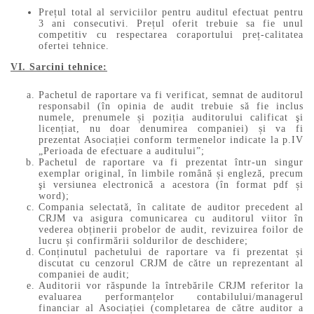
Prețul total al serviciilor pentru auditul efectuat pentru
3 ani consecutivi. Prețul oferit trebuie sa fie unul
competitiv cu respectarea coraportului preț-calitatea
ofertei tehnice.
VI. Sarcini tehnice:
Pachetul de raportare va fi verificat, semnat de auditorul
responsabil (în opinia de audit trebuie să fie inclus
numele, prenumele și poziția auditorului calificat şi
licențiat, nu doar denumirea companiei) și va fi
prezentat Asociației conform termenelor indicate la p.IV
„Perioada de efectuare a auditului”;
Pachetul de raportare va fi prezentat într-un singur
exemplar original, în limbile română și engleză, precum
şi versiunea electronică a acestora (în format pdf și
word);
Compania selectată, în calitate de auditor precedent al
CRJM va asigura comunicarea cu auditorul viitor în
vederea obținerii probelor de audit, revizuirea foilor de
lucru și confirmării soldurilor de deschidere;
Conținutul pachetului de raportare va fi prezentat și
discutat cu cenzorul CRJM de către un reprezentant al
companiei de audit;
Auditorii vor răspunde la întrebările CRJM referitor la
evaluarea performanțelor contabilului/managerul
financiar al Asociației (completarea de către auditor a