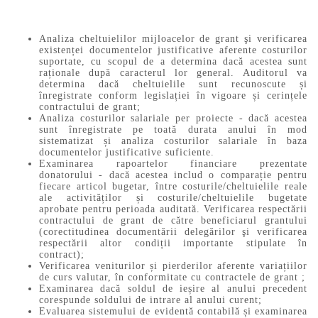
Analiza cheltuielilor mijloacelor de grant şi verificarea
existenței documentelor justificative aferente costurilor
suportate, cu scopul de a determina dacă acestea sunt
raționale după caracterul lor general. Auditorul va
determina dacă cheltuielile sunt recunoscute și
înregistrate conform legislației în vigoare și cerințele
contractului de grant;
Analiza costurilor salariale per proiecte - dacă acestea
sunt înregistrate pe toată durata anului în mod
sistematizat și analiza costurilor salariale în baza
documentelor justificative suficiente.
Examinarea rapoartelor financiare prezentate
donatorului - dacă acestea includ o comparație pentru
fiecare articol bugetar, între costurile/cheltuielile reale
ale activităților și costurile/cheltuielile bugetate
aprobate pentru perioada auditată. Verificarea respectării
contractului de grant de către beneficiarul grantului
(corectitudinea documentării delegărilor şi verificarea
respectării altor condiții importante stipulate în
contract);
Verificarea veniturilor și pierderilor aferente variațiilor
de curs valutar, în conformitate cu contractele de grant ;
Examinarea dacă soldul de ieșire al anului precedent
corespunde soldului de intrare al anului curent;
Evaluarea sistemului de evidentă contabilă și examinarea