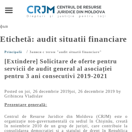
фыв
Etichetă:
audit situatii financiare
/
Principală
Записи с тегом "audit situatii financiare"
[Extindere] Solicitare de oferte pentru
servicii de audit general al asociației
pentru 3 ani consecutivi 2019-2021
Posted on
joi, 26 decembrie 2019
joi, 26 decembrie 2019
by
Gribincea Vladislav
Prezentare generală:
Centrul de Resurse Juridice din Moldova (CRJM) este o
organizație non-guvernamentală cu sediul în Chișinău, creată
în noiembrie 2010 de un grup de juriști, care contribuie la
consolidarea democrației și a statului de drept în Republica