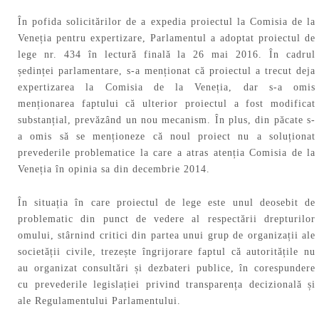
În pofida solicitărilor de a expedia proiectul la Comisia de la
Veneția pentru expertizare, Parlamentul a adoptat proiectul de
lege nr. 434 în lectură finală la 26 mai 2016. În cadrul
ședinței parlamentare, s-a menționat că proiectul a trecut deja
expertizarea la Comisia de la Veneția, dar s-a omis
menționarea faptului că ulterior proiectul a fost modificat
substanțial, prevăzând un nou mecanism. În plus, din păcate s-
a omis să se menționeze că noul proiect nu a soluționat
prevederile problematice la care a atras atenția Comisia de la
Veneția în opinia sa din decembrie 2014.
În situația în care proiectul de lege este unul deosebit de
problematic din punct de vedere al respectării drepturilor
omului, stârnind critici din partea unui grup de organizații ale
societății civile, trezește îngrijorare faptul că autoritățile nu
au organizat consultări și dezbateri publice, în corespundere
cu prevederile legislației privind transparența decizională și
ale Regulamentului Parlamentului.