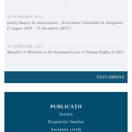
22 FEBRUARIE 2022
(draft) Raport de monitorizare: „Activitatea Consiliului de Integritate
(1 august 2016 – 31 decembrie 2021)”
16 FEBRUARIE 2022
Republic of Moldova at the European Court of Human Rights in 2021
VEZI ARHIVA
PUBLICAȚII
Justiție
Drepturile Omului
Societate civilă