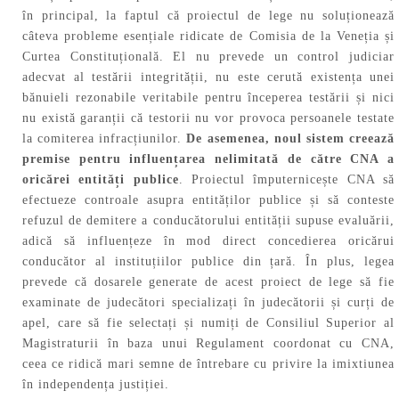
în principal, la faptul că proiectul de lege nu soluționează
câteva probleme esențiale ridicate de Comisia de la Veneția și
Curtea Constituțională. El nu prevede un control judiciar
adecvat al testării integrității, nu este cerută existența unei
bănuieli rezonabile veritabile pentru începerea testării și nici
nu există garanții că testorii nu vor provoca persoanele testate
la comiterea infracțiunilor.
De asemenea, noul sistem creează
premise pentru influențarea nelimitată de către CNA a
oricărei entități publice
. Proiectul împuternicește CNA să
efectueze controale asupra entităților publice și să conteste
refuzul de demitere a conducătorului entității supuse evaluării,
adică să influențeze în mod direct concedierea oricărui
conducător al instituțiilor publice din țară. În plus, legea
prevede că dosarele generate de acest proiect de lege să fie
examinate de judecători specializați în judecătorii și curți de
apel, care să fie selectați și numiți de Consiliul Superior al
Magistraturii în baza unui Regulament coordonat cu CNA,
ceea ce ridică mari semne de întrebare cu privire la imixtiunea
în independența justiției.