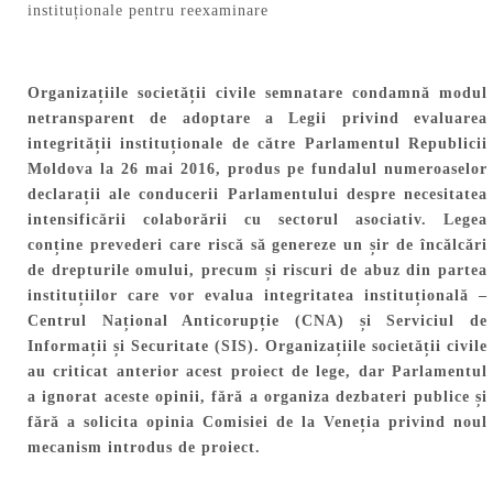
Organizațiile societății civile semnatare condamnă modul
netransparent de adoptare a Legii privind evaluarea
integrității instituționale de către Parlamentul Republicii
Moldova la 26 mai 2016, produs pe fundalul numeroaselor
declarații ale conducerii Parlamentului despre necesitatea
intensificării colaborării cu sectorul asociativ. Legea
conține prevederi care riscă să genereze un șir de încălcări
de drepturile omului, precum și riscuri de abuz din partea
instituțiilor care vor evalua integritatea instituțională –
Centrul Național Anticorupție (CNA) și Serviciul de
Informații și Securitate (SIS). Organizațiile societății civile
au criticat anterior acest proiect de lege, dar Parlamentul
a ignorat aceste opinii, fără a organiza dezbateri publice și
fără a solicita opinia Comisiei de la Veneția privind noul
mecanism introdus de proiect.