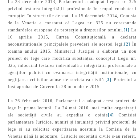
La 23 decembrie 2013, Parlamentul a adoptat Legea nr. 325
privind testarea integrității profesionale în scopul combaterii
corupției în structurile de stat. La 15 decembrie 2014, Comisia
de la Veneția a constatat că Legea nr. 325 nu corespunde
standardelor europene de protecție a drepturilor omului.
[1]
La
16 aprilie 2015, Curtea Constituțională a declarat
neconstituționale principalele prevederi ale acestei legi.
[2]
În
toamna anului 2015, Ministerul Justiției a elaborat un nou
proiect de lege care modifică substanțial conceptul Legii nr.
325, înlocuind testarea individuală a integrității profesionale a
agenților publici cu evaluarea integrității instituționale, cu
neglijarea criticilor aduse de societatea civilă.
[3]
Proiectul a
fost aprobat de Guvern la 28 octombrie 2015.
La 26 februarie 2016, Parlamentul a adoptat acest proiect de
lege în prima lectură. La 24 mai 2016, mai multe organizații
ale societății civile au expediat o opinie
[4]
Comisiei
parlamentare Juridice, numiri și imunități privind proiectul de
lege și au solicitat expertizarea acestuia la Comisia de la
Veneția până la adoptare. Criticile societății civile s-au referit,