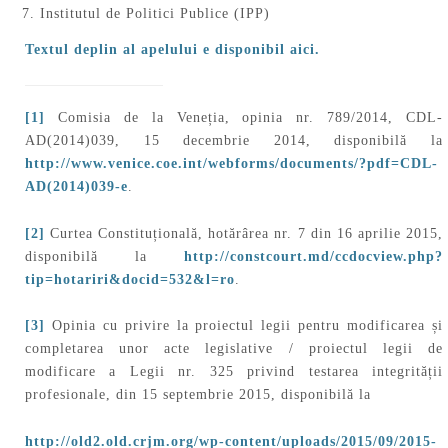
Institutul de Politici Publice (IPP)
Textul deplin al apelului e disponibil aici.
[1]
Comisia de la Veneția, opinia nr. 789/2014, CDL-
AD(2014)039, 15 decembrie 2014, disponibilă la
http://www.venice.coe.int/webforms/documents/?pdf=CDL-
AD(2014)039-e
.
[2]
Curtea Constituțională, hotărârea nr. 7 din 16 aprilie 2015,
disponibilă la
http://constcourt.md/ccdocview.php?
tip=hotariri&docid=532&l=ro
.
[3]
Opinia cu privire la proiectul legii pentru modificarea și
completarea unor acte legislative / proiectul legii de
modificare a Legii nr. 325 privind testarea integrității
profesionale, din 15 septembrie 2015, disponibilă la
http://old2.old.crjm.org/wp-content/uploads/2015/09/2015-