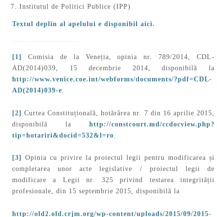
Institutul de Politici Publice (IPP)
Textul deplin al apelului e disponibil aici.
[1]
Comisia de la Veneția, opinia nr. 789/2014, CDL-
AD(2014)039, 15 decembrie 2014, disponibilă la
http://www.venice.coe.int/webforms/documents/?pdf=CDL-
AD(2014)039-e
.
[2]
Curtea Constituțională, hotărârea nr. 7 din 16 aprilie 2015,
disponibilă la
http://constcourt.md/ccdocview.php?
tip=hotariri&docid=532&l=ro
.
[3]
Opinia cu privire la proiectul legii pentru modificarea și
completarea unor acte legislative / proiectul legii de
modificare a Legii nr. 325 privind testarea integrității
profesionale, din 15 septembrie 2015, disponibilă la
http://old2.old.crjm.org/wp-content/uploads/2015/09/2015-