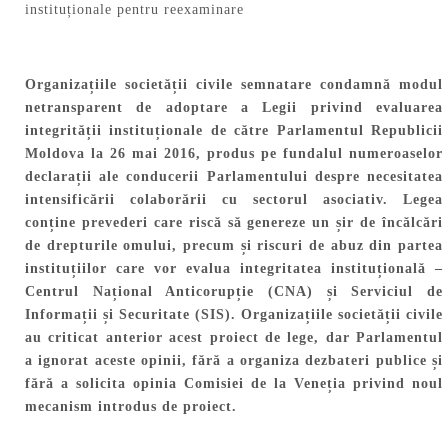
Organizațiile societății civile semnatare condamnă modul
netransparent de adoptare a Legii privind evaluarea
integrității instituționale de către Parlamentul Republicii
Moldova la 26 mai 2016, produs pe fundalul numeroaselor
declarații ale conducerii Parlamentului despre necesitatea
intensificării colaborării cu sectorul asociativ. Legea
conține prevederi care riscă să genereze un șir de încălcări
de drepturile omului, precum și riscuri de abuz din partea
instituțiilor care vor evalua integritatea instituțională –
Centrul Național Anticorupție (CNA) și Serviciul de
Informații și Securitate (SIS). Organizațiile societății civile
au criticat anterior acest proiect de lege, dar Parlamentul
a ignorat aceste opinii, fără a organiza dezbateri publice și
fără a solicita opinia Comisiei de la Veneția privind noul
mecanism introdus de proiect.