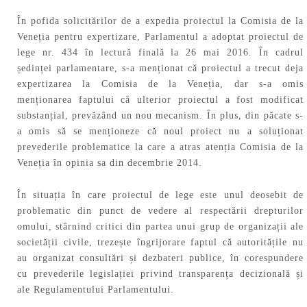
În pofida solicitărilor de a expedia proiectul la Comisia de la
Veneția pentru expertizare, Parlamentul a adoptat proiectul de
lege nr. 434 în lectură finală la 26 mai 2016. În cadrul
ședinței parlamentare, s-a menționat că proiectul a trecut deja
expertizarea la Comisia de la Veneția, dar s-a omis
menționarea faptului că ulterior proiectul a fost modificat
substanțial, prevăzând un nou mecanism. În plus, din păcate s-
a omis să se menționeze că noul proiect nu a soluționat
prevederile problematice la care a atras atenția Comisia de la
Veneția în opinia sa din decembrie 2014.
În situația în care proiectul de lege este unul deosebit de
problematic din punct de vedere al respectării drepturilor
omului, stârnind critici din partea unui grup de organizații ale
societății civile, trezește îngrijorare faptul că autoritățile nu
au organizat consultări și dezbateri publice, în corespundere
cu prevederile legislației privind transparența decizională și
ale Regulamentului Parlamentului.