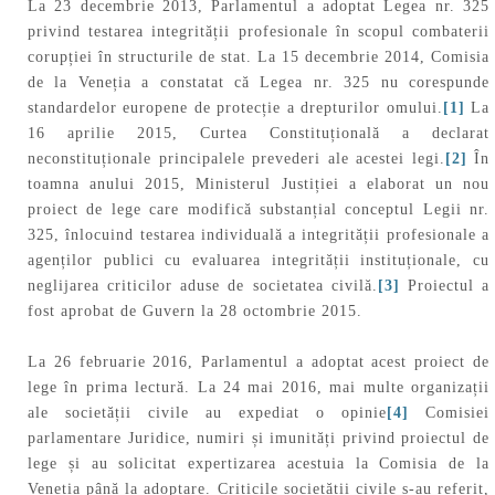
La 23 decembrie 2013, Parlamentul a adoptat Legea nr. 325
privind testarea integrității profesionale în scopul combaterii
corupției în structurile de stat. La 15 decembrie 2014, Comisia
de la Veneția a constatat că Legea nr. 325 nu corespunde
standardelor europene de protecție a drepturilor omului.
[1]
La
16 aprilie 2015, Curtea Constituțională a declarat
neconstituționale principalele prevederi ale acestei legi.
[2]
În
toamna anului 2015, Ministerul Justiției a elaborat un nou
proiect de lege care modifică substanțial conceptul Legii nr.
325, înlocuind testarea individuală a integrității profesionale a
agenților publici cu evaluarea integrității instituționale, cu
neglijarea criticilor aduse de societatea civilă.
[3]
Proiectul a
fost aprobat de Guvern la 28 octombrie 2015.
La 26 februarie 2016, Parlamentul a adoptat acest proiect de
lege în prima lectură. La 24 mai 2016, mai multe organizații
ale societății civile au expediat o opinie
[4]
Comisiei
parlamentare Juridice, numiri și imunități privind proiectul de
lege și au solicitat expertizarea acestuia la Comisia de la
Veneția până la adoptare. Criticile societății civile s-au referit,