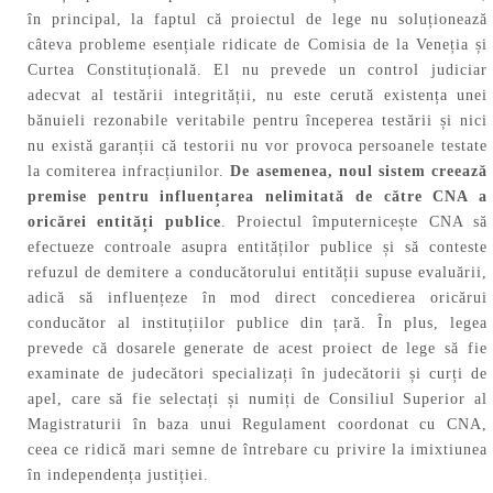
în principal, la faptul că proiectul de lege nu soluționează
câteva probleme esențiale ridicate de Comisia de la Veneția și
Curtea Constituțională. El nu prevede un control judiciar
adecvat al testării integrității, nu este cerută existența unei
bănuieli rezonabile veritabile pentru începerea testării și nici
nu există garanții că testorii nu vor provoca persoanele testate
la comiterea infracțiunilor.
De asemenea, noul sistem creează
premise pentru influențarea nelimitată de către CNA a
oricărei entități publice
. Proiectul împuternicește CNA să
efectueze controale asupra entităților publice și să conteste
refuzul de demitere a conducătorului entității supuse evaluării,
adică să influențeze în mod direct concedierea oricărui
conducător al instituțiilor publice din țară. În plus, legea
prevede că dosarele generate de acest proiect de lege să fie
examinate de judecători specializați în judecătorii și curți de
apel, care să fie selectați și numiți de Consiliul Superior al
Magistraturii în baza unui Regulament coordonat cu CNA,
ceea ce ridică mari semne de întrebare cu privire la imixtiunea
în independența justiției.