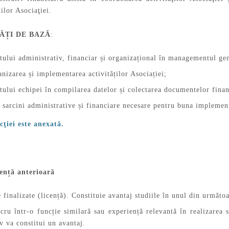
ților Asociaţiei.
ĂȚI DE BAZĂ
:
ului administrativ, financiar și organizațional în managementul gen
anizarea și implementarea activităților Asociației;
ului echipei în compilarea datelor și colectarea documentelor financia
 sarcini administrative și financiare necesare pentru buna implementa
cţiei este anexată.
iență anterioară
e finalizate (licență). Constituie avantaj studiile în unul din urmă
cru într-o funcție similară sau experiență relevantă în realizarea 
iv va constitui un avantaj.