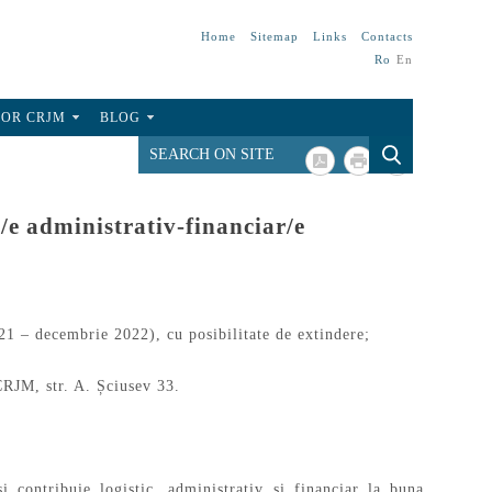
Home
Sitemap
Links
Contacts
Ro
En
FOR CRJM
BLOG
/e administrativ-financiar/e
1 – decembrie 2022), cu posibilitate de extindere;
RJM, str. A. Șciusev 33.
și contribuie logistic, administrativ și financiar la buna