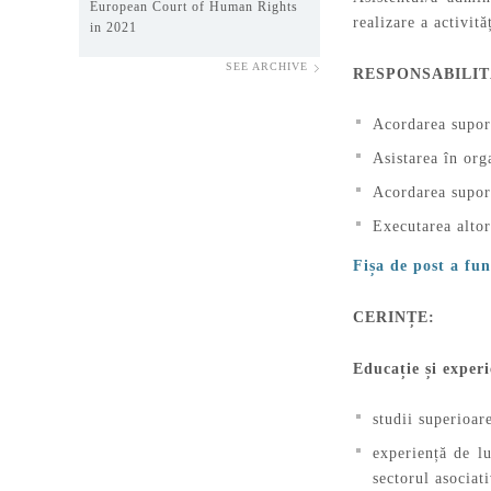
European Court of Human Rights
realizare a activită
in 2021
SEE ARCHIVE
RESPONSABILIT
Acordarea suport
Asistarea în org
Acordarea suport
Executarea altor
Fișa de post a fun
CERINȚE:
Educație și exper
studii superioar
experiență de lu
sectorul asociat