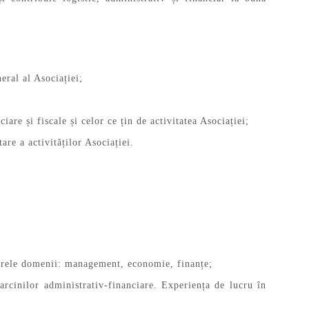
eral al Asociației;
re și fiscale și celor ce țin de activitatea Asociației;
re a activităților Asociației.
toarele domenii: management, economie, finanțe;
sarcinilor administrativ-financiare. Experiența de lucru în