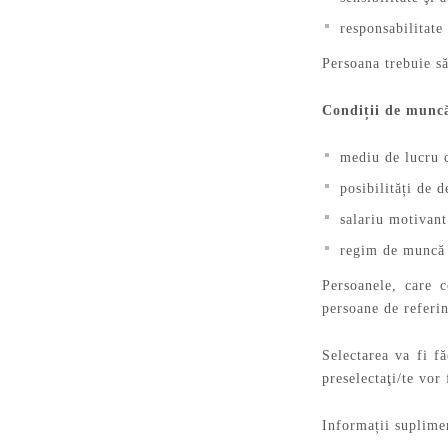
responsabilitate
Persoana trebuie s
Condiții de munc
mediu de lucru c
posibilități de 
salariu motivant
regim de muncă 
Persoanele, care 
persoane de referi
Selectarea va fi f
preselectaţi/te vor 
Informații suplimen