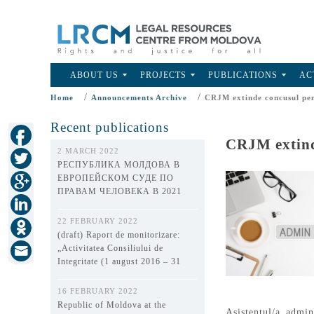
ABOUT US
PROJECTS
PUBLICATIONS
AC
/
/
Home
Announcements Archive
CRJM extinde concusul pent
Recent publications
CRJM extinde
2 MARCH 2022
РЕСПУБЛИКА МОЛДОВА В
ЕВРОПЕЙСКОМ СУДЕ ПО
ПРАВАМ ЧЕЛОВЕКА В 2021
ГОДУ
22 FEBRUARY 2022
(draft) Raport de monitorizare:
„Activitatea Consiliului de
Integritate (1 august 2016 – 31
decembrie 2021)”
16 FEBRUARY 2022
Republic of Moldova at the
Asistentul/a admin