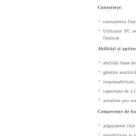
Cunoștințe:
cunoașterea flue
Utilizator PC a
Outlook.
Abilități și aptitu
abilități bune de
gândire analitic
responsabilitate,
capacitate de a 
atitudine pro-act
Competențe de ba
angajament față 
sensibilitate şi 