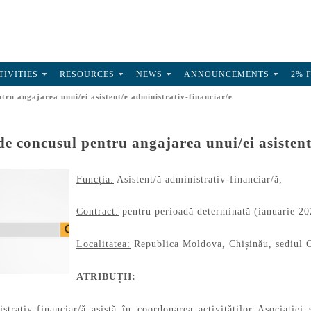
TIVITIES
RESOURCES
NEWS
ANNOUNCEMENTS
2% 
ru angajarea unui/ei asistent/e administrativ-financiar/e
 concusul pentru angajarea unui/ei asistent
Funcția:
Asistent/ă administrativ-financiar/ă;
Contract:
pentru perioadă determinată (ianuarie 202
Localitatea:
Republica Moldova, Chișinău, sediul C
ATRIBUȚII:
istrativ-financiar/ă asistă în coordonarea activităţilor Asociaţiei 