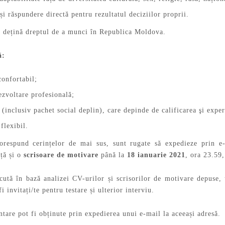
 și răspundere directă pentru rezultatul deciziilor proprii.
ă dețină dreptul de a munci în Republica Moldova.
ă:
onfortabil;
dezvoltare profesională;
 (inclusiv pachet social deplin), care depinde de calificarea şi expe
flexibil.
corespund cerințelor de mai sus, sunt rugate să expedieze prin 
nță și o
scrisoare de motivare
până la
18 ianuarie
2021
, ora 23.59,
ăcută în bază analizei CV-urilor și scrisorilor de motivare depuse, 
fi invitați/te pentru testare și ulterior interviu.
tare pot fi obținute prin expedierea unui e-mail la aceeași adresă.