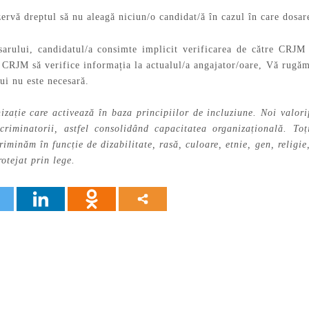
ervă dreptul să nu aleagă niciun/o candidat/ă în cazul în care dosar
arului, candidatul/a consimte implicit verificarea de către CRJM
 CRJM să verifice informația la actualul/a angajator/oare, Vă rugăm
ui nu este necesară.
zație care activează în baza principiilor de incluziune. Noi valor
riminatorii, astfel consolidând capacitatea organizațională. Toți/
riminăm în funcție de dizabilitate, rasă, culoare, etnie, gen, religie,
rotejat prin lege.