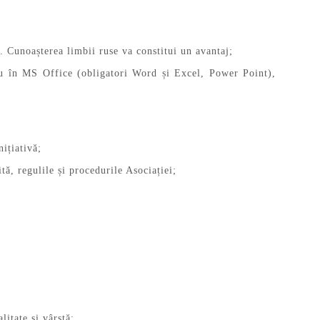
. Cunoașterea limbii ruse va constitui un avantaj;
cru în MS Office (obligatori Word și Excel, Power Point),
nițiativă;
tă, regulile și procedurile Asociației;
alitate și vârstă;