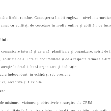
ntă a limbii române. Cunoașterea limbii engleze – nivel intermediar
vansat cu abilitați de cercetare în mediu online și abilități de lu
dini:
 comunicare internă și externă, planificare și organizare, spirit de i
ă, abilitate de a lucra cu documentele și de a respecta termenele-limi
 atenție la detalii, bună organizare și dedicație;
lucra independent, în echipă și sub presiune.
ivă, receptivă și flexibilă.
ză:
de misiunea, viziunea și obiectivele strategice ale CRJM;
adaptabilitate față de diversitatea culturală, sex, religie, rasă, națion