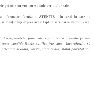
ele primite nu vor corespunde cerințelor sale.
 a informației furnizate.
ATENȚIE
– în cazul în care nu
 să menționați expres acest fapt în scrisoarea de motivare.
ificăm diferențele, promovăm egalitatea și abordăm frontal
toate candidații/tele calificați/te sunt încurajați/te să
 orientare sexuală, vârstă, stare civilă, statut parental sau