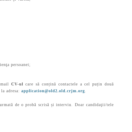
rienţa persoanei;
e-mail
CV-ul
care să conțină contactele a cel puțin două
 la adresa:
application@old2.old.crjm.org
.
urmată de o probă scrisă și interviu. Doar candidaţii/tele