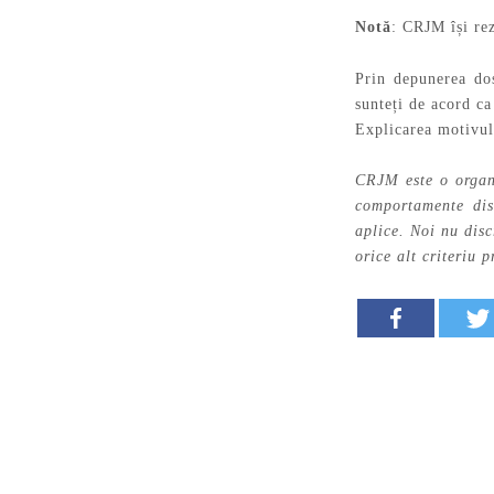
Notă
: CRJM își rez
Prin depunerea dos
sunteți de acord ca
Explicarea motivul
CRJM este o organi
comportamente disc
aplice. Noi nu disc
orice alt criteriu p