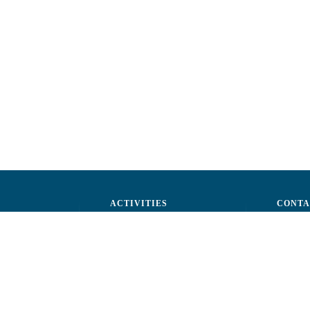
ACTIVITIES
CONTA
ctors
Advocacy
str. A.Ş
ff
Events
Phone: 
ization
Reporting a fraud
Fax: (+
ts
Email:
c
rtners
Fiscal 