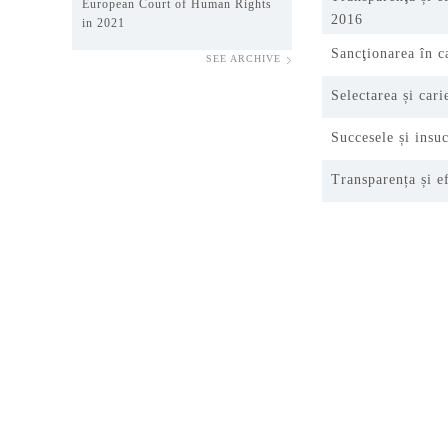
European Court of Human Rights
2016
in 2021
Sancţionarea în c
SEE ARCHIVE
Selectarea și cari
Succesele și insu
Transparența și e