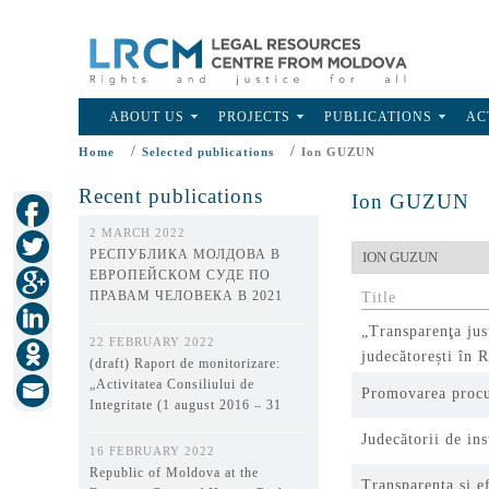
ABOUT US
PROJECTS
PUBLICATIONS
AC
/
/
Home
Selected publications
Ion GUZUN
Recent publications
Ion GUZUN
2 MARCH 2022
РЕСПУБЛИКА МОЛДОВА В
ЕВРОПЕЙСКОМ СУДЕ ПО
ПРАВАМ ЧЕЛОВЕКА В 2021
Title
ГОДУ
„Transparenţa jus
22 FEBRUARY 2022
judecătorești în 
(draft) Raport de monitorizare:
„Activitatea Consiliului de
Promovarea procur
Integritate (1 august 2016 – 31
decembrie 2021)”
Judecătorii de ins
16 FEBRUARY 2022
Republic of Moldova at the
Transparenţa și e