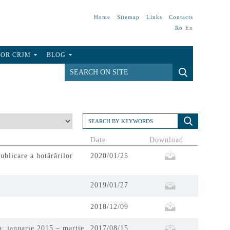
Home
Sitemap
Links
Contacts
Ro
En
FOR CRJM
BLOG
Date
Download
ublicare a hotărârilor
2020/01/25
2019/01/27
2018/12/09
a: ianuarie 2015 – martie
2017/08/15