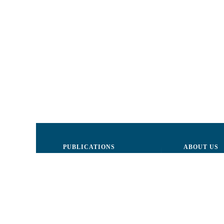
PUBLICATIONS
ABOUT US
Justice
Board of Dire
Human Rights
The LCRM sta
Civil society
Internal Organ
Infographics
Activity repor
Newsletter
Donors and Pa