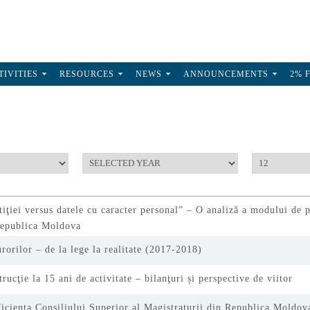
TIVITIES
RESOURCES
NEWS
ANNOUNCEMENTS
2% 
tiţiei versus datele cu caracter personal” – O analiză a modului de p
Republica Moldova
orilor – de la lege la realitate (2017-2018)
trucţie la 15 ani de activitate – bilanţuri și perspective de viitor
ficienţa Consiliului Superior al Magistraturii din Republica Moldov