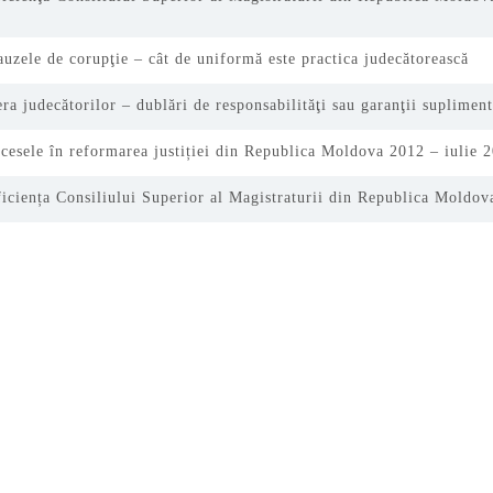
auzele de corupţie – cât de uniformă este practica judecătorească
era judecătorilor – dublări de responsabilităţi sau garanţii suplimen
ccesele în reformarea justiției din Republica Moldova 2012 – iulie 
ficiența Consiliului Superior al Magistraturii din Republica Moldo