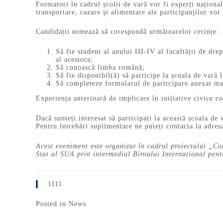
Formatori în cadrul școlii de vară vor fi experți național
transportare, cazare și alimentare ale participanților vor
Candidații urmează să corespundă următoarelor cerințe:
Să fie student al anului III-IV al facultății de dre
al acestora;
Să cunoască limba română;
Să fie disponibil(ă) să participe la școala de vară 
Să completeze formularul de participare anexat ma
Experiența anterioară de implicare în inițiative civice co
Dacă sunteți interesat să participați la această școala d
Pentru întrebări suplimentare ne puteți contacta la adres
Acest eveniment este organizat în cadrul proiectului „Co
Stat al SUA prin intermediul Biroului Internațional pen
1111
Posted in
News