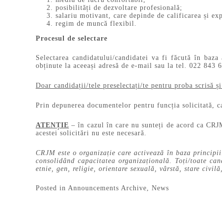
posibilități de dezvoltare profesională;
salariu motivant, care depinde de calificarea și ex
regim de muncă flexibil.
Procesul de selectare
Selectarea candidatului/candidatei va fi făcută în baza
obținute la aceeași adresă de e-mail sau la tel. 022 843 
Doar candidații/tele preselectați/te pentru proba scrisă și
Prin depunerea documentelor pentru funcția solicitată, c
ATENȚIE
– în cazul în care nu sunteți de acord ca CRJM
acestei solicitări nu e
CRJM este o organizație care activează în baza principii
consolidând capacitatea organizațională. Toți/toate cand
etnie, gen, religie, orientare sexuală, vârstă, stare civilă
Posted in
Announcements Archive
,
News