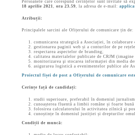
Persoanele care corespund cerințelor sunt invitate să e
18 aprilie 2021
,
ora 23.59
, la adresa de e-mail:
applic
Atribuții:
Principalele sarcini ale Ofițerului de comunicare țin de:
comunicarea strategică a Asociației, în colaborare 
gestionarea paginii web și a conturilor de pe rețele
respectarea aspectelor de branding;
calitatea materialelor publicate de CRJM (imagine 
monitorizarea şi stocarea informației din media des
asigurarea logistică a evenimentelor publice ale As
Proiectul fișei de post a Ofițerului de comunicare est
Cerințe față de candidați:
studii superioare, preferabil în domeniul jurnalism
cunoașterea fluentă a limbii române și foarte bună 
folosirea calculatorului în activitatea zilnică şi 
cunoștințe în domeniul justiției și drepturilor omul
Condiții de muncă:
mediu de lucru confortabil;