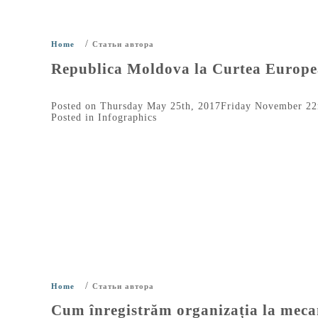
/
Home
Статьи автора
Republica Moldova la Curtea Europe
Posted on
Thursday May 25th, 2017
Friday November 22
Posted in
Infographics
/
Home
Статьи автора
Cum înregistrăm organizația la mec