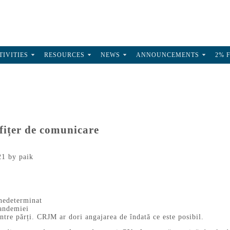
TIVITIES
RESOURCES
NEWS
ANNOUNCEMENTS
2% 
ițer de comunicare
21
by
paik
nedeterminat
andemiei
ntre părți. CRJM ar dori angajarea de îndată ce este posibil.