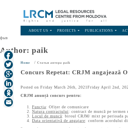
ABOUT US
PROJECTS
PUBLICATIONS
AC
фыв
Author:
paik
/
Home
Статьи автора paik
Concurs Repetat: CRJM angajează Of
Posted on
Friday March 26th, 2021
Friday April 2nd, 20
CRJM anunță concurs pentru:
Funcția
: Ofițer de comunicare
Natura contractului
: contract de muncă pe termen 
Locul de muncă
: biroul CRJM/ mixt pe perioada p
Data orientativă de angajare
: conform acordului di