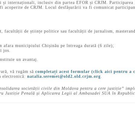
i și internaționali, inclusiv din partea EFOR și CRJM. Participarea l
 fi acoperite de CRJM. Locul desfășurării va fi comunicat participanț
pt, facultății de științe politice sau facultății de jurnalism, mastera
în afara municipiului Chișinău pe întreaga durată (6 zile);
i jos.
nstituie un avantaj.
e vară, vă rugăm să
completați acest formular (click aici pentru a
a electronică:
natalia.seremet@old2.old.crjm.org
.
nsolidarea societății civile din Moldova pentru a cere justiție” imp
tru Justiție Penală și Aplicarea Legii al Ambasadei SUA în Republ