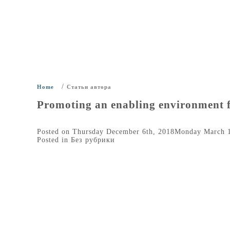
/
Home
Статьи автора
Promoting an enabling environment fo
Posted on
Thursday December 6th, 2018
Monday March 1
Posted in
Без рубрики