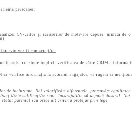
periența persoanei;
 analizei CV-urilor și scrisorilor de motivare depuse, urmată de o 
601.
 interviu vor fi contactați/te.
andidatul/a consimte implicit verificarea de către CRJM a informație
 să verifice informația la actualul angajator, vă rugăm să menționa
ste necesară.
lor de incluziune. Noi valorificăm diferențele, promovăm egalitatea
idații/tele calificați/te sunt încurajați/te să depună dosarul. Noi 
, statut parental sau orice alt criteriu protejat prin lege.