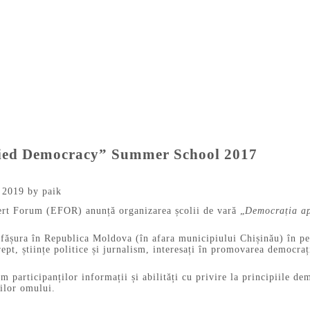
plied Democracy” Summer School 2017
 2019
by
paik
rt Forum (EFOR) anunță organizarea școlii de vară „
Democrația ap
sfășura în Republica Moldova (în afara municipiului Chișinău) în per
drept, științe politice și jurnalism, interesați în promovarea democr
 participanților informații și abilități cu privire la principiile dem
rilor omului.