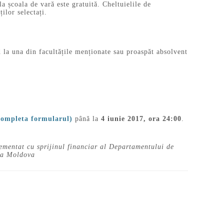
a școala de vară este gratuită. Cheltuielile de
ilor selectați.
nd la una din facultățile menționate sau proaspăt absolvent
 completa formularul)
până la
4 iunie 2017, ora 24:00
.
lementat cu sprijinul financiar al Departamentului de
ica Moldova