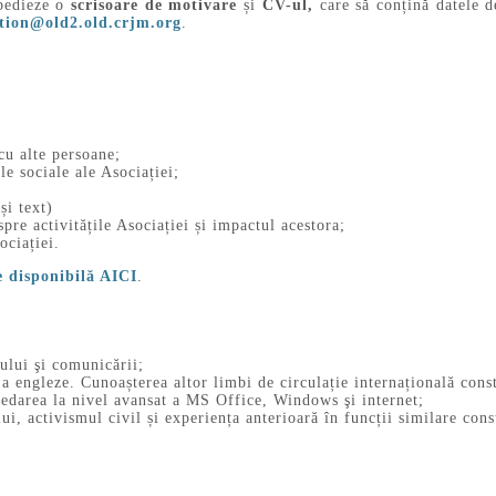
xpedieze o
scrisoare de motivare
și
CV-ul,
care să conțină datele d
ation@old2.old.crjm.org
.
cu alte persoane;
le sociale ale Asociației;
și text)
pre activitățile Asociației și impactul acestora;
ociației.
e disponibilă AICI
.
ului şi comunicării;
a engleze. Cunoașterea altor limbi de circulație internațională const
posedarea la nivel avansat a MS Office, Windows şi internet;
ui, activismul civil și experiența anterioară în funcții similare cons