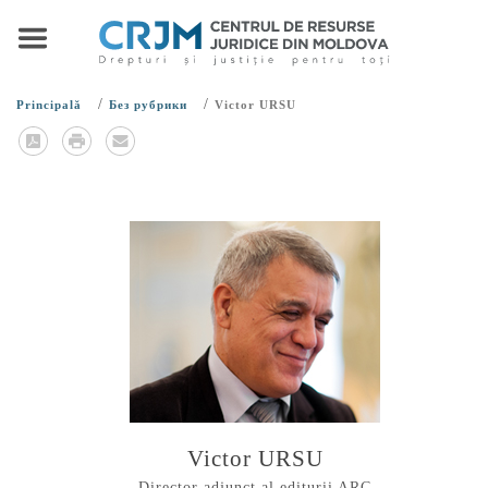
/
/
Principală
Без рубрики
Victor URSU
Victor URSU
Director adjunct al editurii ARC