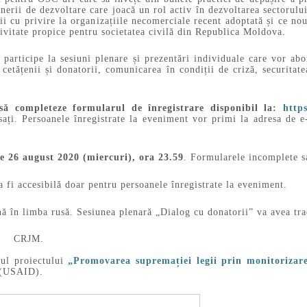
rtenerii de dezvoltare care joacă un rol activ în dezvoltarea sector
ii cu privire la organizațiile necomerciale recent adoptată și ce no
ivitate propice pentru societatea civilă din Republica Moldova.
 participe la sesiuni plenare și prezentări individuale care vor abo
cetățenii și donatorii, comunicarea în condiții de criză, securitate
să completeze formularul de înregistrare disponibil la:
http
resați. Persoanele înregistrate la eveniment vor primi la adresa de
e 26 august 2020 (miercuri), ora 23.59
. Formularele incomplete sa
i accesibilă doar pentru persoanele înregistrate la eveniment.
ă în limba rusă. Sesiunea plenară „Dialog cu donatorii” va avea tr
siunile vor fi înreg
 națională pen
rul proiectului
„Promovarea supremației legii prin monitorizare 
ă (USAID).