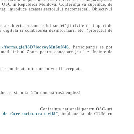
ului OSC în Republica Moldova. Conferința va cuprinde, de
utăți introduce aceasta sectorului necomercial. Obiectivul
rda subiecte precum rolul societății civile în timpuri de
a digitală și combaterea dezinformării etc. (proiectul de
s://forms.gle/i8D7ieqcoyMn6uN46
.
Participanții se pot
 e-mail link-ul Zoom pentru conectare (cu 1 zi înainte de
u completate ulterior nu vor fi acceptate.
aducere simultană în română-rusă-engleză.
istrate de CRJM.
tru OSC-uri
de către societatea civilă”
, implementat de CRJM cu