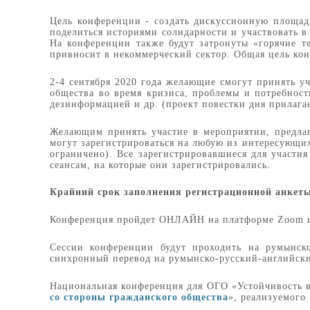
Цель конференции - создать дискуссионную площад
поделиться историями солидарности и участвовать в
На конференции также будут затронуты «горячие т
привносит в некоммерческий сектор. Общая цель ко
2-4 сентября 2020 года желающие смогут принять у
общества во время кризиса, проблемы и потребност
дезинформацией и др. (проект повестки дня прилагае
Желающим принять участие в мероприятии, предлаг
могут зарегистрироваться на любую из интересующих
ограничено). Все зарегистрировавшиеся для участи
сеансам, на которые они зарегистрировались.
Крайний срок заполнения регистрационной анкеты -
Конференция пройдет ОНЛАЙН на платформе Zoom и 
Сессии конференции будут проходить на румынск
синхронный перевод на румынско-русский-английск
Национальная конференция для ОГО «Устойчивость в
со стороны гражданского общества
», реализуемог