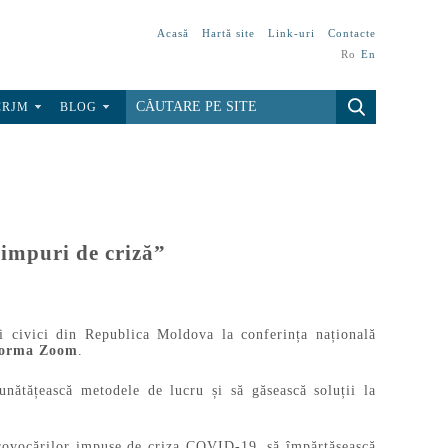
Acasă
Hartă site
Link-uri
Contacte
Ro
En
CRJM
BLOG
 timpuri de criză”
ii civici din Republica Moldova la conferința națională
tforma Zoom
.
nătățească metodele de lucru și să găsească soluții la
 provocărilor impuse de criza COVID-19, să împărtășească