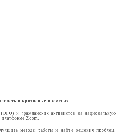
чивость в кризисные времена»
 (ОГО) и гражданских активистов на национальную
йн платформе Zoom.
улучшить методы работы и найти решения проблем,