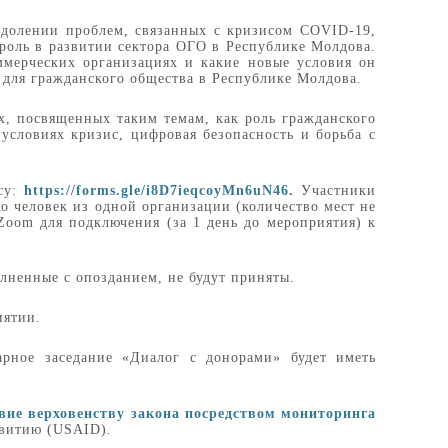
одолении проблем, связанных с кризисом COVID-19,
 роль в развитии сектора ОГО в Республике Молдова.
ммерческих организациях и какие новые условия он
 для гражданского общества в Республике Молдова.
х, посвященных таким темам, как роль гражданского
условиях кризис, цифровая безопасность и борьба с
су:
https://forms.gle/i8D7ieqcoyMn6uN46
.
Участники
о человек из одной организации (количество мест не
Zoom для подключения (за 1 день до мероприятия) к
лненные с опозданием, не будут приняты.
иятии.
рное заседание «Диалог с донорами» будет иметь
вие верховенству закона посредством мониторинга
витию (USAID).