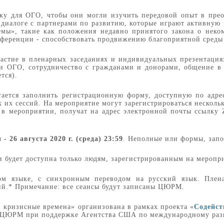
ку для ОГО, чтобы они могли изучить передовой опыт в пре
 диалоге с партнерами по развитию, которые играют активную
емы», такие как положения недавно принятого закона о неко
нференции - способствовать продвижению благоприятной среды
частие в пленарных заседаниях и индивидуальных презентация
и ОГО, сотрудничество с гражданами и донорами, общение в 
тся).
ается заполнить регистрационную форму, доступную по адре
 их сессий. На мероприятие могут зарегистрироваться нескольк
я в мероприятии, получат на адрес электронной почты ссылку 
 26 августа 2020 г. (среда) 23:59
. Неполные или формы, запо
будет доступна только людям, зарегистрированным на меропр
ом языке, с синхронным переводом на русский язык. Плена
ий.* Примечание: все сеансы будут записаны ЦЮРМ.
 кризисные времена» организована в рамках проекта «
Содейст
о ЦЮРМ при поддержке Агентства США по международному раз