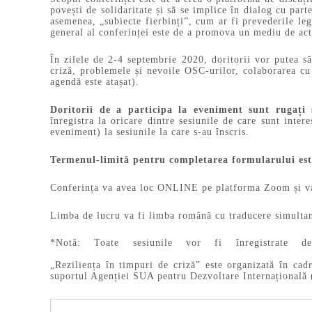
povești de solidaritate și să se implice în dialog cu pa
asemenea, „subiecte fierbinți”, cum ar fi prevederile leg
general al conferinței este de a promova un mediu de act
În zilele de 2-4 septembrie 2020, doritorii vor putea să
criză, problemele și nevoile OSC-urilor, colaborarea cu 
agendă este atașat).
Doritorii de a participa la eveniment sunt rugați 
înregistra la oricare dintre sesiunile de care sunt inte
eveniment) la sesiunile la care s-au înscris.
Termenul-limită pentru completarea formularului est
Conferința va avea loc ONLINE pe platforma Zoom și va f
Limba de lucru va fi limba română cu traducere simultan
*Notă: Toate se
Conferința
„Reziliența în timpuri de criză” este organizată în cad
suportul Agenției SUA pentru Dezvoltare Internațional