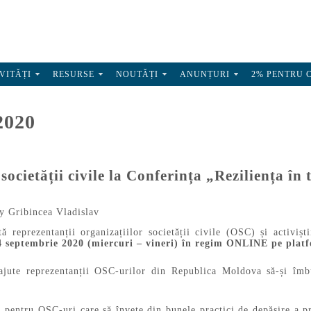
VITĂȚI
RESURSE
NOUTĂȚI
ANUNȚURI
2% PENTRU 
2020
societății civile la Conferința „Reziliența în
y
Gribincea Vladislav
reprezentanții organizațiilor societății civile (OSC) și activișt
4 septembrie 2020 (miercuri – vineri) în regim ONLINE pe pla
ajute reprezentanții OSC-urilor din Republica Moldova să-și îmbu
ii pentru OSC-uri care să învețe din bunele practici de depășire a