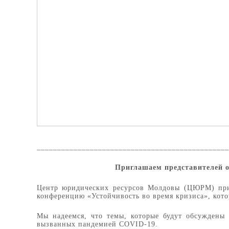
_______________________________________________
Приглашаем представителей о
Центр юридических ресурсов Молдовы (ЦЮРМ) приг
конференцию «Устойчивость во время кризиса», котор
Мы надеемся, что темы, которые будут обсуждены
вызванных пандемией COVID-19.