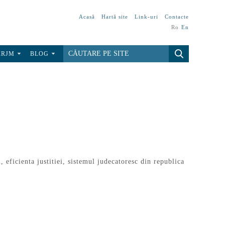
Acasă
Hartă site
Link-uri
Contacte
Ro
En
CRJM
BLOG
i
,
eficienta justitiei
,
sistemul judecatoresc din republica