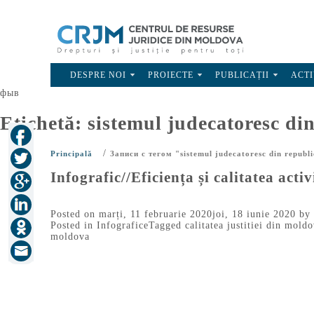
DESPRE NOI
PROIECTE
PUBLICAȚII
ACTI
фыв
Etichetă:
sistemul judecatoresc di
/
Principală
Записи с тегом "sistemul judecatoresc din republ
Infografic//Eficiența și calitatea acti
Posted on
marți, 11 februarie 2020
joi, 18 iunie 2020
by
Posted in
Infografice
Tagged
calitatea justitiei din mold
moldova