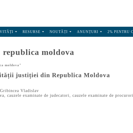
VITĂȚI
RESURSE
NOUTĂȚI
ANUNȚURI
2% PENTRU 
n republica moldova
ica moldova"
vității justiției din Republica Moldova
Gribincea Vladislav
ova
,
cauzele examinate de judecatori
,
cauzele examinate de procuror