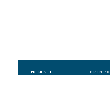
PUBLICAȚII
DESPRE NO
Justiție
Consiliul de 
Drepturile Omului
Echipa CRJM
Societate civilă
Organizarea i
Infografice
Rapoarte de ac
Buletin informativ
Donatori și Pa