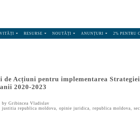
VITĂȚI
RESURSE
NOUTĂȚI
ANUNȚURI
2% PENTRU 
ui de Acțiuni pentru implementarea Strategie
u anii 2020-2023
0
by
Gribincea Vladislav
,
justitia republica moldova
,
opinie juridica
,
republica moldova
,
sec