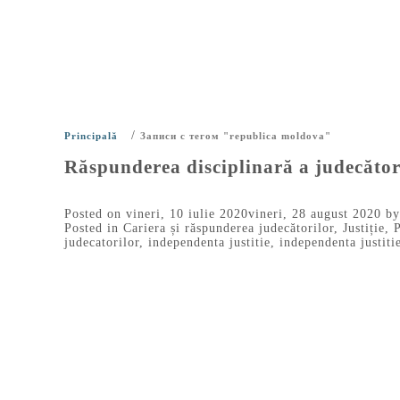
/
Principală
Записи с тегом "republica moldova"
Răspunderea disciplinară a judecători
Posted on
vineri, 10 iulie 2020
vineri, 28 august 2020
b
Posted in
Cariera și răspunderea judecătorilor
,
Justiție
,
P
judecatorilor
,
independenta justitie
,
independenta justiti