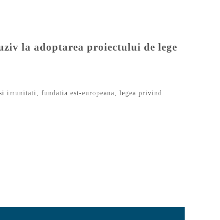
ziv la adoptarea proiectului de lege
si imunitati
,
fundatia est-europeana
,
legea privind