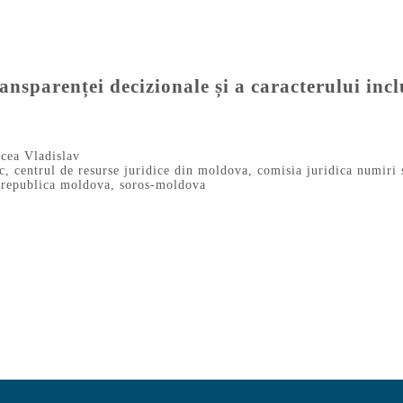
parenței decizionale și a caracterului inclu
cea Vladislav
c
,
centrul de resurse juridice din moldova
,
comisia juridica numiri 
,
republica moldova
,
soros-moldova