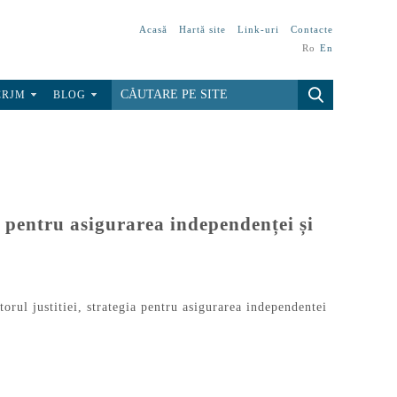
Acasă
Hartă site
Link-uri
Contacte
Ro
En
CRJM
BLOG
i pentru asigurarea independenței și
torul justitiei
,
strategia pentru asigurarea independentei