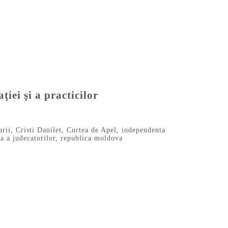
iei şi a practicilor
urii
,
Cristi Danilet
,
Curtea de Apel
,
independenta
a a judecatorilor
,
republica moldova