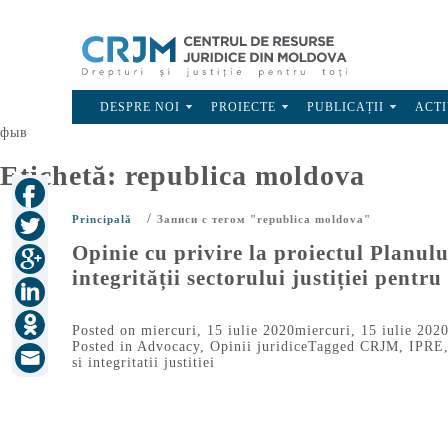
DESPRE NOI
PROIECTE
PUBLICAȚII
ACTI
фыв
Etichetă:
republica moldova
/
Principală
Записи с тегом "republica moldova"
Opinie cu privire la proiectul Planul
integrității sectorului justiției pentr
Posted on
miercuri, 15 iulie 2020
miercuri, 15 iulie 202
Posted in
Advocacy
,
Opinii juridice
Tagged
CRJM
,
IPRE
si integritatii justitiei