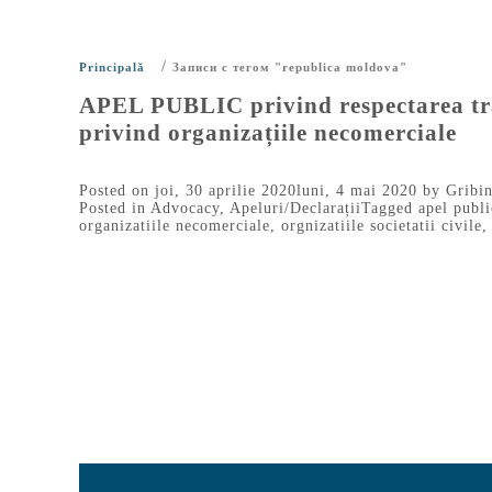
/
Principală
Записи с тегом "republica moldova"
APEL PUBLIC privind respectarea trans
privind organizațiile necomerciale
Posted on
joi, 30 aprilie 2020
luni, 4 mai 2020
by
Gribin
Posted in
Advocacy
,
Apeluri/Declarații
Tagged
apel publi
organizatiile necomerciale
,
orgnizatiile societatii civile