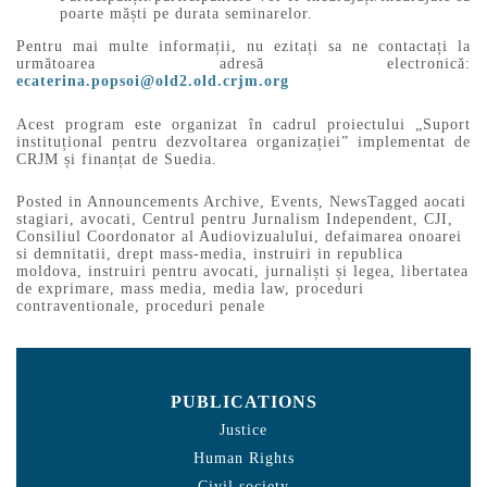
poarte măști pe durata seminarelor.
Pentru mai multe informații, nu ezitați sa ne contactați la
următoarea adresă electronică:
ecaterina.popsoi@old2.old.crjm.org
Acest program este organizat în cadrul proiectului „Suport
instituțional pentru dezvoltarea organizației” implementat de
CRJM și finanțat de Suedia.
Posted in
Announcements Archive
,
Events
,
News
Tagged
aocati
stagiari
,
avocati
,
Centrul pentru Jurnalism Independent
,
CJI
,
Consiliul Coordonator al Audiovizualului
,
defaimarea onoarei
si demnitatii
,
drept mass-media
,
instruiri in republica
moldova
,
instruiri pentru avocati
,
jurnaliști și legea
,
libertatea
de exprimare
,
mass media
,
media law
,
proceduri
contraventionale
,
proceduri penale
PUBLICATIONS
Justice
Human Rights
Civil society