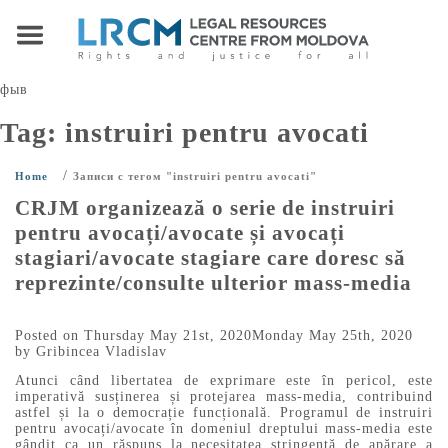
фыв
Tag:
instruiri pentru avocati
/
Home
Записи с тегом "instruiri pentru avocati"
CRJM organizează o serie de instruiri
pentru avocați/avocate și avocați
stagiari/avocate stagiare care doresc să
reprezinte/consulte ulterior mass-media
Posted on
Thursday May 21st, 2020
Monday May 25th, 2020
by
Gribincea Vladislav
Atunci când libertatea de exprimare este în pericol, este
imperativă susținerea și protejarea mass-media, contribuind
astfel și la o democrație funcțională. Programul de instruiri
pentru avocați/avocate în domeniul dreptului mass-media este
gândit ca un răspuns la necesitatea stringentă de apărare a