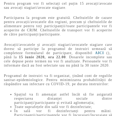
Pentru program vor fi selectați cel puțin 15 avocați/avocate
sau avocați stagiari/avocate stagiare.
Participarea la program este gratuită. Cheltuielile de cazare
pentru avocații/avocatele din regiuni, precum și cheltuielile de
alimentare pentru toți participanții/toate participantele vor fi
acoperite de CRJM. Cheltuielile de transport vor fi acoperite
de către participanți/participante.
Avocații/avocatele și avocații stagiari/avocatele stagiare care
doresc să participe la programul de instruiri urmează să
completeze formularul de participare, disponibil
AICI
(),
până la
15 iunie 2020, ora 22.00
. Dosarele incomplete sau
cele depuse peste termen nu vor fi analizate. Persoanele vor fi
informate dacă au fost selectate sau nu până la 30 iunie 2020.
Programul de instruiri va fi organizat, ținând cont de regulile
sanitar-epidemiologice. Pentru minimizarea probabilității de
răspândire sau infectare cu COVID-19, pe durata instruirilor:
Spațiul va fi amenajat astfel încât să fie asigurată
respectarea distanței sociale dintre
participanți/participante și evitată aglomerația;
Toate suprafețele din sală vor fi dezinfectate;
În sală vor fi dezinfectanți pentru mâini.
Participanții/participantele vor fi încurajați/încurajate să