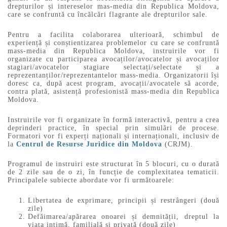
drepturilor și intereselor mas-media din Republica Moldova,
care se confruntă cu încălcări flagrante ale drepturilor sale.
Pentru a facilita colaborarea ulterioară, schimbul de
experiență și conștientizarea problemelor cu care se confruntă
mass-media din Republica Moldova, instruirile vor fi
organizate cu participarea avocaților/avocatelor și avocaților
stagiari/avocatelor stagiare selectați/selectate și a
reprezentanților/reprezentantelor mass-media. Organizatorii își
doresc ca, după acest program, avocații/avocatele să acorde,
contra plată, asistență profesionistă mass-media din Republica
Moldova.
Instruirile vor fi organizate în formă interactivă, pentru a crea
deprinderi practice, în special prin simulări de procese.
Formatori vor fi experți naționali și internaționali, inclusiv de
la
Centrul de Resurse Juridice din Moldova
(CRJM).
Programul de instruiri este structurat în 5 blocuri, cu o durată
de 2 zile sau de o zi, în funcție de complexitatea tematicii.
Principalele subiecte abordate vor fi următoarele:
Libertatea de exprimare, principii și restrângeri (două
zile)
Defăimarea/apărarea onoarei și demnității, dreptul la
viața intimă, familială și privată (două zile)