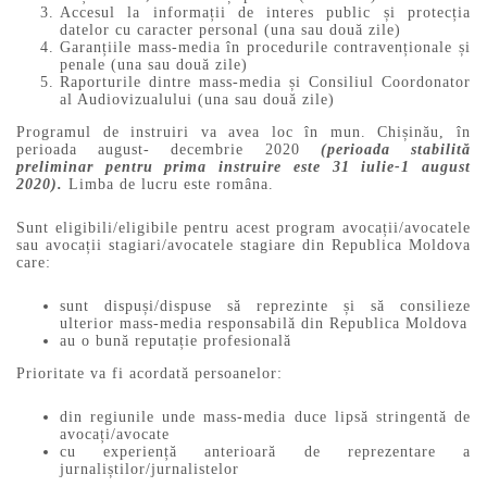
Accesul la informații de interes public și protecția
datelor cu caracter personal (una sau două zile)
Garanțiile mass-media în procedurile contravenționale și
penale (una sau două zile)
Raporturile dintre mass-media și Consiliul Coordonator
al Audiovizualului (una sau două zile)
Programul de instruiri va avea loc în mun. Chișinău, în
perioada august- decembrie 2020
(perioada stabilită
preliminar pentru prima instruire este 31 iulie-1 august
2020).
Limba de lucru este româna.
Sunt eligibili/eligibile pentru acest program avocații/avocatele
sau avocații stagiari/avocatele stagiare din Republica Moldova
care:
sunt dispuși/dispuse să reprezinte și să consilieze
ulterior mass-media responsabilă din Republica Moldova
au o bună reputație profesională
Prioritate va fi acordată persoanelor:
din regiunile unde mass-media duce lipsă stringentă de
avocați/avocate
cu experiență anterioară de reprezentare a
jurnaliștilor/jurnalistelor