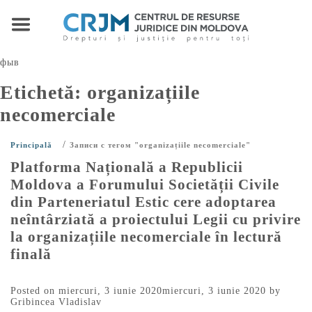
фыв
Etichetă:
organizațiile
necomerciale
/
Principală
Записи с тегом "organizațiile necomerciale"
Platforma Națională a Republicii
Moldova a Forumului Societății Civile
din Parteneriatul Estic cere adoptarea
neîntârziată a proiectului Legii cu privire
la organizațiile necomerciale în lectură
finală
Posted on
miercuri, 3 iunie 2020
miercuri, 3 iunie 2020
by
Gribincea Vladislav