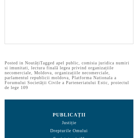
Posted in
Noutăți
Tagged
apel public
,
comisia juridica numiri
si imunitati
,
lectura finală legea privind organizațiile
necomerciale
,
Moldova
,
organizațiile necomerciale
,
parlamentul republicii moldova
,
Platforma Nationala a
Forumului Societății Civile a Parteneriatului Estic
,
proiectul
de lege 109
PUBLICAȚII
Justiție
Drepturile Omului