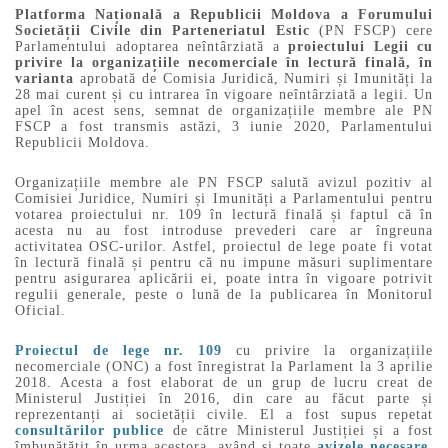
Platforma Națională a Republicii Moldova a Forumului
Societății Civile din Parteneriatul Estic
(PN FSCP) cere
Parlamentului adoptarea neîntârziată a
proiectului Legii cu
privire la organizațiile necomerciale în lectură finală, în
varianta
aprobată de Comisia Juridică, Numiri și Imunități la
28 mai curent și cu intrarea în vigoare neîntârziată a legii. Un
apel în acest sens, semnat de organizațiile membre ale PN
FSCP a fost transmis astăzi, 3 iunie 2020, Parlamentului
Republicii Moldova.
Organizațiile membre ale PN FSCP salută avizul pozitiv al
Comisiei Juridice, Numiri și Imunități a Parlamentului pentru
votarea proiectului nr. 109 în lectură finală și faptul că în
acesta nu au fost introduse prevederi care ar îngreuna
activitatea OSC-urilor. Astfel, proiectul de lege poate fi votat
în lectură finală și pentru că nu impune măsuri suplimentare
pentru asigurarea aplicării ei, poate intra în vigoare potrivit
regulii generale, peste o lună de la publicarea în Monitorul
Oficial.
Proiectul de lege nr. 109
cu privire la organizațiile
necomerciale (ONC) a fost înregistrat la Parlament la 3 aprilie
2018. Acesta a fost elaborat de un grup de lucru creat de
Ministerul Justiției în 2016, din care au făcut parte și
reprezentanți ai societății civile. El a fost supus repetat
consultărilor publice
de către Ministerul Justiției și a fost
îmbunătățit în urma acestora, având și toate
avizele necesare
.