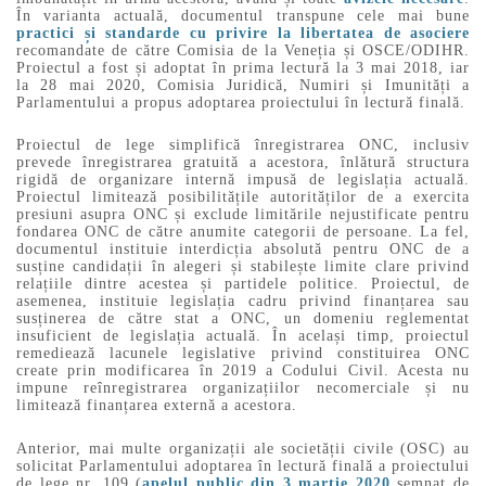
În varianta actuală, documentul transpune cele mai bune
practici și standarde cu privire la libertatea de asociere
recomandate de către Comisia de la Veneția și OSCE/ODIHR.
Proiectul a fost și adoptat în prima lectură la 3 mai 2018, iar
la 28 mai 2020, Comisia Juridică, Numiri și Imunități a
Parlamentului a propus adoptarea proiectului în lectură finală.
Proiectul de lege simplifică înregistrarea ONC, inclusiv
prevede înregistrarea gratuită a acestora, înlătură structura
rigidă de organizare internă impusă de legislația actuală.
Proiectul limitează posibilitățile autorităților de a exercita
presiuni asupra ONC și exclude limitările nejustificate pentru
fondarea ONC de către anumite categorii de persoane. La fel,
documentul instituie interdicția absolută pentru ONC de a
susține candidații în alegeri și stabilește limite clare privind
relațiile dintre acestea și partidele politice. Proiectul, de
asemenea, instituie legislația cadru privind finanțarea sau
susținerea de către stat a ONC, un domeniu reglementat
insuficient de legislația actuală. În același timp, proiectul
remediează lacunele legislative privind constituirea ONC
create prin modificarea în 2019 a Codului Civil. Acesta nu
impune reînregistrarea organizațiilor necomerciale și nu
limitează finanțarea externă a acestora.
Anterior, mai multe organizații ale societății civile (OSC) au
solicitat Parlamentului adoptarea în lectură finală a proiectului
de lege nr. 109 (
apelul public din 3 martie 2020
semnat de