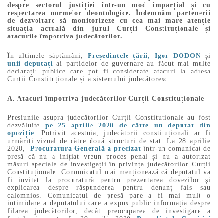
despre sectorul justiției într-un mod imparțial și cu
respectarea normelor deontologice. Îndemnăm partenerii
de dezvoltare să monitorizeze cu cea mai mare atenție
situația actuală din jurul Curții Constituționale și
atacurile împotriva judecătorilor.
În ultimele săptămâni,
Președintele țării, Igor DODON
și
unii deputați
ai partidelor de guvernare au făcut mai multe
declarații publice care pot fi considerate atacuri la adresa
Curții Constituționale și a sistemului judecătoresc.
A. Atacuri împotriva judecătorilor Curții Constituționale
Presiunile asupra judecătorilor Curții Constituționale au fost
dezvăluite
pe 25 aprilie 2020 de către un deputat din
opoziție
. Potrivit acestuia, judecătorii constituționali ar fi
urmăriți vizual de către două structuri de stat. La 28 aprilie
2020,
Procuratura Generală a precizat
într-un comunicat de
presă că nu a inițiat vreun proces penal și nu a autorizat
măsuri speciale de investigații în privința judecătorilor Curții
Constituționale. Comunicatul mai menționează că deputatul va
fi invitat la procuratură pentru prezentarea dovezilor și
explicarea despre răspunderea pentru denunț fals sau
calomnios. Comunicatul de presă pare a fi mai mult o
intimidare a deputatului care a expus public informația despre
filarea judecătorilor, decât preocuparea de investigare a