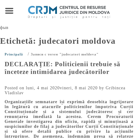
фыв
Etichetă:
judecatori moldova
/
Principală
Записи с тегом "judecatori moldova"
DECLARAȚIE: Politicienii trebuie să
înceteze intimidarea judecătorilor
Posted on
luni, 4 mai 2020
vineri, 8 mai 2020
by
Gribincea
Vladislav
Organizațiile semnatare își exprimă deosebita îngrijorare
în legătură cu atacurile politicienilor împotriva Curții
Constituționale și a sistemului judecătoresc și cer
renunțarea imediată la acestea. Cerem Procuraturii
Generale investigarea din oficiu, rapidă și minuțioasă a
suspiciunilor de filaj a judecătorilor Curții Constituționale
și să ofere detalii publice cu privire la acțiunile
întreprinse. De asemenea, îndemnăm presa să relateze