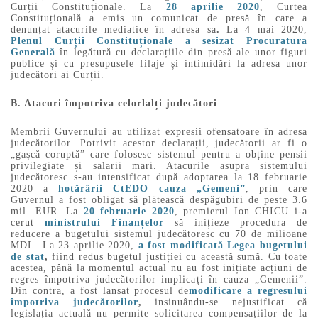
Curții Constituționale. La
28 aprilie 2020
, Curtea
Constituțională a emis un comunicat de presă în care a
denunțat atacurile mediatice în adresa sa
.
La 4 mai 2020,
Plenul Curții Constituționale a sesizat Procuratura
Generală
în legătură cu declarațiile din presă ale unor figuri
publice și cu presupusele filaje și intimidări la adresa unor
judecători ai Curții.
B. Atacuri împotriva celorlalți judecători
Membrii Guvernului au utilizat expresii ofensatoare în adresa
judecătorilor. Potrivit acestor declarații, judecătorii ar fi o
„gașcă coruptă” care folosesc sistemul pentru a obține pensii
privilegiate și salarii mari. Atacurile asupra sistemului
judecătoresc s-au intensificat după adoptarea la 18 februarie
2020 a
hotărârii CtEDO cauza „Gemeni”
, prin care
Guvernul a fost obligat să plătească despăgubiri de peste 3.6
mil. EUR. La
20 februarie 2020
, premierul Ion CHICU i-a
cerut
ministrului Finanțelor
să inițieze procedura de
reducere a bugetului sistemul judecătoresc cu 70 de milioane
MDL. La 23 aprilie 2020,
a fost modificată Legea bugetului
de stat
,
fiind redus bugetul justiției cu această sumă. Cu toate
acestea, până la momentul actual nu au fost inițiate acțiuni de
regres împotriva judecătorilor implicați în cauza „Gemenii”.
Din contra, a fost lansat procesul de
modificare a regresului
împotriva judecătorilor
,
insinuându-se nejustificat că
legislația actuală nu permite solicitarea compensațiilor de la