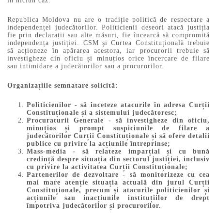
în niciun caz.
Republica Moldova nu are o tradiție politică de respectare a
independenței judecătorilor. Politicienii deseori atacă justiția
fie prin declarații sau alte măsuri, fie încearcă să compromită
independența justiției. CSM și Curtea Constituțională trebuie
să acționeze în apărarea acestora, iar procurorii trebuie să
investigheze din oficiu și minuțios orice încercare de filare
sau intimidare a judecătorilor sau a procurorilor.
Organizațiile semnatare solicită:
Politicienilor - să înceteze atacurile în adresa Curții
Constituționale și a sistemului judecătoresc;
Procuraturii Generale - să investigheze din oficiu,
minuțios și prompt suspiciunile de filare a
judecătorilor Curții Constituționale și să ofere detalii
publice cu privire la acțiunile întreprinse;
Mass-media - să relateze imparțial și cu bună
credință despre situația din sectorul justiției, inclusiv
cu privire la activitatea Curții Constituționale;
Partenerilor de dezvoltare - să monitorizeze cu cea
mai mare atenție situația actuală din jurul Curții
Constituționale, precum și atacurile politicienilor și
acțiunile sau inacțiunile instituțiilor de drept
împotriva judecătorilor și procurorilor.