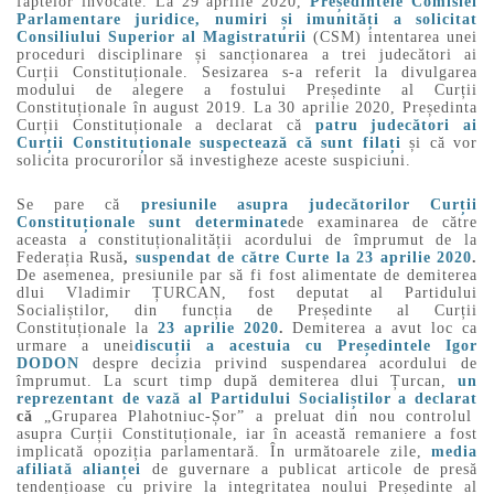
faptelor invocate. La 29 aprilie 2020,
Președintele Comisiei
Parlamentare juridice, numiri și imunități a solicitat
Consiliului Superior al Magistraturii
(CSM) intentarea unei
proceduri disciplinare și sancționarea a trei judecători ai
Curții Constituționale. Sesizarea s-a referit la divulgarea
modului de alegere a fostului Președinte al Curții
Constituționale în august 2019. La 30 aprilie 2020, Președinta
Curții Constituționale a declarat că
patru judecători ai
Curții Constituționale suspectează că sunt filați
și că vor
solicita procurorilor să investigheze aceste suspiciuni.
Se pare că
presiunile asupra judecătorilor Curții
Constituționale sunt determinate
de examinarea de către
aceasta a constituționalității acordului de împrumut de la
Federația Rusă
,
suspendat de către Curte la 23 aprilie 2020
.
De asemenea, presiunile par să fi fost alimentate de demiterea
dlui Vladimir ȚURCAN, fost deputat al Partidului
Socialiștilor, din funcția de Președinte al Curții
Constituționale la
23 aprilie 2020
.
Demiterea a avut loc ca
urmare a unei
discuții a acestuia cu Președintele Igor
DODON
despre decizia privind suspendarea acordului de
împrumut. La scurt timp după demiterea dlui Țurcan,
un
reprezentant de vază al Partidului Socialiștilor a declarat
că
„Gruparea Plahotniuc-Șor” a preluat din nou controlul
asupra Curții Constituționale, iar în această remaniere a fost
implicată opoziția parlamentară. În următoarele zile,
media
afiliată alianței
de guvernare a publicat articole de presă
tendențioase cu privire la integritatea noului Președinte al