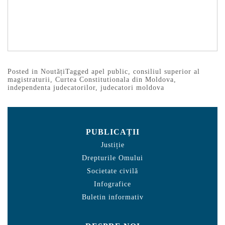
Posted in
Noutăți
Tagged
apel public
,
consiliul superior al
magistraturii
,
Curtea Constitutionala din Moldova
,
independenta judecatorilor
,
judecatori moldova
PUBLICAȚII
Justiție
Drepturile Omului
Societate civilă
Infografice
Buletin informativ