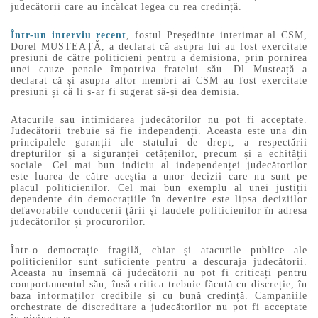
judecătorii care au încălcat legea cu rea credință.
Într-un interviu recent
, fostul Președinte interimar al CSM,
Dorel MUSTEAȚĂ, a declarat că asupra lui au fost exercitate
presiuni de către politicieni pentru a demisiona, prin pornirea
unei cauze penale împotriva fratelui său. Dl Musteață a
declarat că și asupra altor membri ai CSM au fost exercitate
presiuni și că li s-ar fi sugerat să-și dea demisia.
Atacurile sau intimidarea judecătorilor nu pot fi acceptate.
Judecătorii trebuie să fie independenți. Aceasta este una din
principalele garanții ale statului de drept, a respectării
drepturilor și a siguranței cetățenilor, precum și a echității
sociale. Cel mai bun indiciu al independenței judecătorilor
este luarea de către aceștia a unor decizii care nu sunt pe
placul politicienilor. Cel mai bun exemplu al unei justiții
dependente din democrațiile în devenire este lipsa deciziilor
defavorabile conducerii țării și laudele politicienilor în adresa
judecătorilor și procurorilor.
Într-o democrație fragilă, chiar și atacurile publice ale
politicienilor sunt suficiente pentru a descuraja judecătorii.
Aceasta nu însemnă că judecătorii nu pot fi criticați pentru
comportamentul său, însă critica trebuie făcută cu discreție, în
baza informaților credibile și cu bună credință. Campaniile
orchestrate de discreditare a judecătorilor nu pot fi acceptate