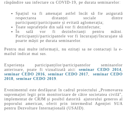
răspândire sau infectare cu COVID-19, pe durata seminarelor:
Spațiul va fi amenajat astfel încât să fie asigurată
respectarea distanței sociale dintre
participanți/participante și evitată aglomerația;
Toate suprafețele din sală vor fi dezinfectate;
În sală vor fi dezinfectanți pentru mâini.
Participanții/participantele vor fi încurajați/încurajate să
poarte măști pe durata seminarelor.
Pentru mai multe informații, nu ezitați sa ne contactați la e-
mailul indicat mai sus.
Experiența participanților/participantelor seminarelor
anterioare, poate fi vizualizată aici:
seminar CEDO 2014
,
seminar CEDO 2016
,
seminar CEDO 2017
,
seminar CEDO
2018
,
seminar CEDO 2019
.
Evenimentul este desfășurat în cadrul proiectului „Promovarea
supremației legii prin monitorizare de către societatea civilă”,
implementat de CRJM și posibil datorită ajutorului generos al
poporului american, oferit prin intermediul Agenției SUA
pentru Dezvoltare Internațională (USAID).