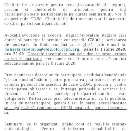
Cheltuielile de cazare pentru avocații/avocatele din regiuni,
precum și cheltuielile de alimentare pentru toți
participanții/toate participantele pe durata seminarului, vor fi
acoperite de CRJM. Cheltuielile de transport vor fi acoperite
de către participanți/participante.
Avocații/avocatele și avocații stagiari/avocatele stagiare care
doresc să participe la seminar vor expedia
CV-ul
și
scrisoarea
de motivare
, în limba română sau engleză, prin e-mail la:
mihaela.cibotaru@old2.old.crjm.org
,
până la 1 iunie 2020,
ora 22.00
.
Dosarele incomplete sau cele depuse peste termen
nu vor fi analizate
. Persoanele vor fi informate dacă au fost
selectate sau nu până la 8 iunie 2020.
Prin depunerea dosarelor de participare, candidații/candidatele
își dau consimțământul pentru procesarea și stocarea datelor cu
caracter personal ale acestora de către CRJM, precum și pentru
participarea obligatorie pe întreaga perioadă a seminarului.
Prezența fizică a participanților/participantelor este
obligatorie. Participarea prin teleconferință nu va fi posibilă.
În caz de neparticipare, generală sau în parte, aceștia/acestea
se angajează să ramburseze CRJM costurile pentru instruirea
sa
.
Seminarul va fi organizat, ținând cont de regulile sanitar-
epidemiologice. Pentru minimizarea probabilității de