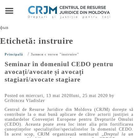
фыв
Etichetă:
instruire
/
Principală
Записи с тегом "instruire"
Seminar în domeniul CEDO pentru
avocați/avocate și avocați
stagiari/avocate stagiare
Posted on
miercuri, 13 mai 2020
luni, 25 mai 2020
by
Gribincea Vladislav
Centrul de Resurse Juridice din Moldova (CRJM) dorește să
contribuie la o mai bună aplicare de către actorii justiției a
standardelor Convenției Europene pentru Drepturile Omului
(CEDO). Aceasta poate avea loc inter alia prin fortificarea
cunoștințelor specialiștilor/specialistelor în domeniul CEDO.
În acest scop, CRJM organizează seminarul „
Dreptul la un