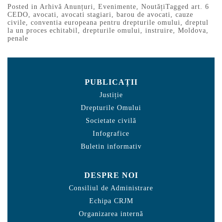
Posted in
Arhivă Anunțuri
,
Evenimente
,
Noutăți
Tagged
art. 6
CEDO
,
avocati
,
avocati stagiari
,
barou de avocati
,
cauze
civile
,
conventia europeana pentru drepturile omului
,
dreptul
la un proces echitabil
,
drepturile omului
,
instruire
,
Moldova
,
penale
PUBLICAȚII
Justiție
Drepturile Omului
Societate civilă
Infografice
Buletin informativ
DESPRE NOI
Consiliul de Administrare
Echipa CRJM
Organizarea internă