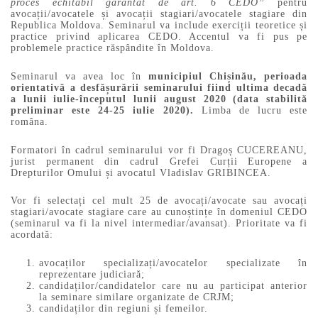
proces echitabil garantat de art. 6 CEDO”
pentru
avocații/avocatele și avocații stagiari/avocatele stagiare din
Republica Moldova. Seminarul va include exerciții teoretice și
practice privind aplicarea CEDO. Accentul va fi pus pe
problemele practice răspândite în Moldova.
Seminarul va avea loc în
municipiul Chișinău,
perioada
orientativă a desfășurării seminarului fiind ultima decadă
a lunii iulie-începutul lunii august 2020 (data stabilită
preliminar este 24-25 iulie 2020).
Limba de lucru este
româna.
Formatori în cadrul seminarului vor fi Dragoș CUCEREANU,
jurist permanent din cadrul Grefei Curții Europene a
Drepturilor Omului și avocatul Vladislav GRIBINCEA.
Vor fi selectați cel mult 25 de avocați/avocate sau avocați
stagiari/avocate stagiare care au cunoștințe în domeniul CEDO
(seminarul va fi la nivel intermediar/avansat). Prioritate va fi
acordată:
avocaților specializați/avocatelor specializate în
reprezentare judiciară;
candidaților/candidatelor care nu au participat anterior
la seminare similare organizate de CRJM;
candidaților din regiuni și femeilor.