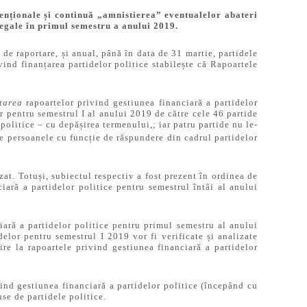
avenționale și continuă „amnistierea” eventualelor abateri
legale în primul semestru a anului 2019.
 de raportare, și anual, până în data de 31 martie, partidele
ind finanțarea partidelor politice stabilește că Rapoartele
tarea
rapoartelor privind gestiunea financiară a partidelor
r pentru semestrul I al anului 2019 de către cele 46 partide
politice – cu depășirea termenului,; iar patru partide nu le-
e persoanele cu funcție de răspundere din cadrul partidelor
at. Totuși, subiectul respectiv a fost prezent în ordinea de
ră a partidelor politice pentru semestrul întâi al anului
ară a partidelor politice pentru primul semestru al anului
lor pentru semestrul I 2019 vor fi verificate și analizate
e la rapoartele privind gestiunea financiară a partidelor
ind gestiunea financiară a partidelor politice (începând cu
se de partidele politice.