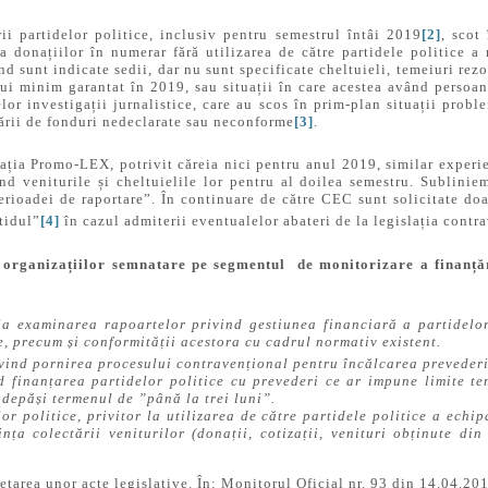
ii partidelor politice, inclusiv pentru semestrul întâi 2019
[2]
, scot
a donațiilor în numerar fără utilizarea de către partidele politice a 
nd sunt indicate sedii, dar nu sunt specificate cheltuieli, temeiuri rezon
lui minim garantat în 2019, sau situații în care acestea având persoane
or investigații jurnalistice, care au scos în prim-plan situații prob
ctării de fonduri nedeclarate sau neconforme
[3]
.
iația Promo-LEX, potrivit căreia nici pentru anul 2019, similar exper
ind veniturile și cheltuielile lor pentru al doilea semestru. Sublinie
perioadei de raportare”. În continuare de către CEC sunt solicitate doa
tidul”
[4]
în cazul admiterii eventualelor abateri de la legislația contra
a organizațiilor semnatare pe segmentul de monitorizare a finanță
a examinarea rapoartelor privind gestiunea financiară a partidelor 
, precum și conformității acestora cu cadrul normativ existent.
ivind pornirea procesului contravențional pentru încălcarea prevederil
finanțarea partidelor politice cu prevederi ce ar impune limite tem
 depăși termenul de ”până la trei luni”.
lor politice, privitor la utilizarea de către partidele politice a ech
ința colectării veniturilor (donații, cotizații, venituri obținute di
tarea unor acte legislative. În: Monitorul Oficial nr. 93 din 14.04.20