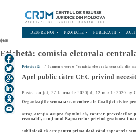
DESPRE NOI
PROIECTE
PUBLICAȚII
ACTI
фыв
Etichetă:
comisia eletorala centra
/
Principală
Записи с тегом "comisia eletorala centrala din m
Apel public către CEC privind necesit
Posted on
joi, 27 februarie 2020
joi, 12 martie 2020
by
G
Organizațiile semnatare, membre ale Coaliției civice pen
atrag atenția asupra faptului că, contrar prevederilor
rezonabil, conținutul Rapoartelor privind gestiunea finan
subliniază că este pentru prima dată când rapoartele sem