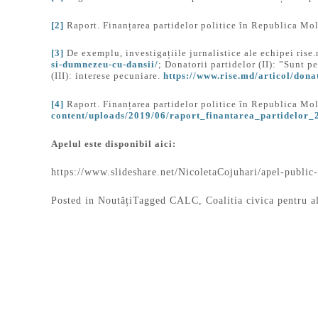
[2]
Raport. Finanțarea partidelor politice în Republica Mo
[3]
De exemplu, investigațiile jurnalistice ale echipei ris
si-dumnezeu-cu-dansii/
; Donatorii partidelor (II): ”Sunt 
(III): interese pecuniare.
https://www.rise.md/articol/donat
[4]
Raport. Finanțarea partidelor politice în Republica Mo
content/uploads/2019/06/raport_finantarea_partidelor
Apelul este disponibil aici:
https://www.slideshare.net/NicoletaCojuhari/apel-public-
Posted in
Noutăți
Tagged
CALC
,
Coalitia civica pentru a