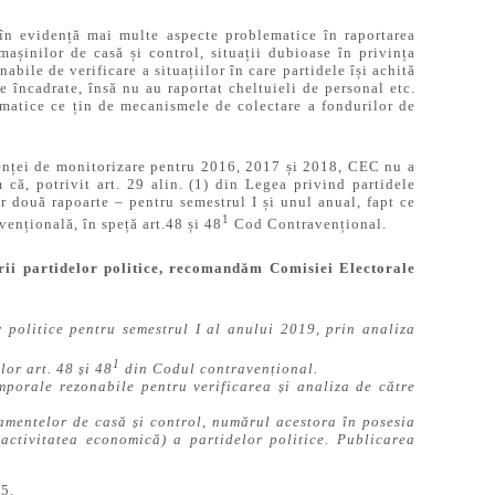
 în evidență mai multe aspecte problematice în raportarea
mașinilor de casă și control, situații dubioase în privința
abile de verificare a situațiilor în care partidele își achită
 încadrate, însă nu au raportat cheltuieli de personal etc.
lematice ce țin de mecanismele de colectare a fondurilor de
ienței de monitorizare pentru 2016, 2017 și 2018, CEC nu a
m că, potrivit art. 29 alin. (1) din Legea privind partidele
r două rapoarte – pentru semestrul I și unul anual, fapt ce
1
vențională, în speță art.48 și 48
Cod Contravențional.
rii partidelor politice, recomandăm Comisiei Electorale
politice pentru semestrul I al anului 2019, prin analiza
1
or art. 48 și 48
din Codul contravențional.
porale rezonabile pentru verificarea și analiza de către
ipamentelor de casă și control, numărul acestora în posesia
n activitatea economică) a partidelor politice. Publicarea
15.