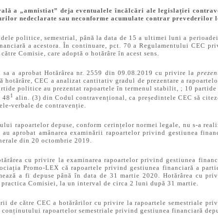
rală a „amnistiat” deja eventualele încălcări ale legislației contr
ndurilor nedeclarate sau neconforme acumulate contrar prevederilor 
dele politice, semestrial, până la data de 15 a ultimei luni a perioadei
nanciară a acestora. În continuare, pct. 70 a Regulamentului CEC priv
 către Comisie, care adoptă o hotărâre în acest sens.
a sa a aprobat Hotărârea nr. 2559 din 09.08.2019 cu privire la
prezen
ă hotărâre, CEC a analizat cantitativ gradul de prezentare a rapoartelo
ide politice au prezentat rapoartele în termenul stabilit, ; 10 partide 
1
. 48
alin. (3) din Codul contravențional, ca președintele CEC să citez
ele-verbale de contravenție.
ului rapoartelor depuse, conform cerințelor normei legale, nu s-a realiz
u aprobat amânarea examinării rapoartelor privind gestiunea financia
enerale din 20 octombrie 2019.
ărârea cu privire la examinarea rapoartelor privind gestiunea financi
iația Promo-LEX că rapoartele privind gestiunea financiară a partide
ează a fi depuse până în data de 31 martie 2020. Hotărârea cu privir
 practica Comisiei, la un interval de circa 2 luni după 31 martie.
i de către CEC a hotărârilor cu privire la rapoartele semestriale priv
 conținutului rapoartelor semestriale privind gestiunea financiară depu