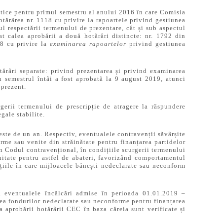
itice pentru primul semestru al anului 2016 în care Comisia
otărârea nr. 1118 cu privire la rapoartele privind gestiunea
ul respectării termenului de prezentare, cât și sub aspectul
at calea aprobării a două hotărâri distincte: nr. 1792 din
18 cu privire la
examinarea rapoartelor
privind gestiunea
ărâri separate: privind prezentarea și privind examinarea
u semestrul întâi a fost aprobată la 9 august 2019, atunci
 prezent.
rgerii termenului de prescripție de atragere la răspundere
gale stabilite.
este de un an. Respectiv, eventualele contravenții săvârșite
orme sau venite din străinătate pentru finanțarea partidelor
din Codul contravențional, în condițiile scurgerii termenului
nitate pentru astfel de abateri, favorizând comportamentul
ițiile în care mijloacele bănești nedeclarate sau neconform
eja eventualele încălcări admise în perioada 01.01.2019 –
rea fondurilor nedeclarate sau neconforme pentru finanțarea
a aprobării hotărârii CEC în baza căreia sunt verificate și