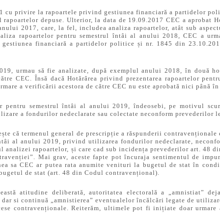
 cu privire la rapoartele privind gestiunea financiară a partidelor pol
ul rapoartelor depuse. Ulterior, la data de 19.09.2017 CEC a aprobat H
anului 2017, care, la fel, includea analiza rapoartelor, atât sub aspect
analiza rapoartelor pentru semestrul întâi al anului 2018, CEC a urm
gestiunea financiară a partidelor politice și nr. 1845 din 23.10.20
2019, urmau să fie analizate, după exemplul anului 2018, în două hot
 către CEC. Însă dacă Hotărârea privind prezentarea rapoartelor pentr
rmare a verificării acestora de către CEC nu este aprobată nici până în
lor pentru semestrul întâi al anului 2019, îndeosebi, pe motivul scu
ilizare a fondurilor nedeclarate sau colectate neconform prevederilor le
ește că termenul general de prescripție a răspunderii contravenționale 
ntâi al anului 2019, privind utilizarea fondurilor nedeclarate, neconf
rul analizei rapoartelor, și care cad sub incidența prevederilor art. 48 
ontravenției”. Mai grav, aceste fapte pot încuraja sentimentul de impu
inea sa CEC ar putea rata anumite venituri la bugetul de stat în cond
a bugetul de stat (art. 48 din Codul contravențional).
eastă atitudine deliberată, autoritatea electorală a „amnistiat” d
 dar si continuă „amnistierea” eventualelor încălcări legate de utiliza
ocese contravenționale. Reiterăm, ultimele pot fi inițiate doar urmare 