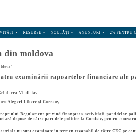
VITĂȚI
RESURSE
NOUTĂȚI
ANUNȚURI
2% PENTRU 
la din moldova
oldova"
atea examinării rapoartelor financiare ale pa
ribincea Vladislav
tru Alegeri Libere și Corecte,
 propriului Regulament
privind finanțarea activității partidelor pol
ciară depuse de către partidele politice la Comisie, pentru semestru
estriale nu sunt examinate în termen rezonabil de către CEC pe conți