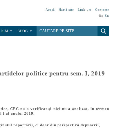
Acasă
Hartă site
Link-uri
Contacte
Ro
En
CRJM
BLOG
rtidelor politice pentru sem. I, 2019
itice, CEC nu a verificat și nici nu a analizat, în termen
l I al anului 2019,
nutul raportării, ci doar din perspectiva depunerii,