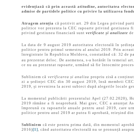
evidențiază că prin această atitudine, autoritatea electo
admise de partidele politice cu privire la utilizarea fo
Atragem atenția
că potrivit art. 29 din Legea privind parti
politice vor prezenta la CEC rapoarte privind gestiunea fi
privind gestiunea financiară sunt
verificate și analizate
de
La data de 9 august 2019 autoritatea electorală în ședinț
politice pentru primul semestru al anului 2019. Prin aceast
înregistrate în Republica Moldova, constatând că: 32 de part
au prezentat deloc. De asemenea, s-a hotărât în temeiul art
ce nu au prezentat rapoarte, urmând să fie întocmite proces
Subliniem că
verificarea și analiza
propriu zisă a conținut
zi a ședinței CEC din 30 august 2019, însă membrii CEC a
2019, și revenirea la acest subiect după alegerile locale g
La momentul publicării prezentului Apel (27.02.2020), Hot
2019 rămâne a fi neaprobată. Mai grav, CEC a anunțat Asoc
împreună cu rapoartele anuale pentru anul 2019, care urm
politice pentru anul 2019 ar putea fi aprobată, reieșind din
Subliniem
că este pentru prima dată, din momentul aprobări
2016)
[1]
, când autoritatea electorală nu se pronunță asupra