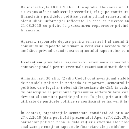
Retrospectiv, la 18.08.2016 CEC a aprobat Hotărârea nr 111
s-a expus atât pe subiectul prezentării, cât și pe conținut
financiară a partidelor politice pentru primul semestru al 
plenitudinii informației reflectate. În ceea ce privește 
21.08.2018 cu privire la
prezentarea rapoartelor
privind 
financiară.
Aparent, rapoartele depuse pentru semestrul I al anului 
conținutului rapoartelor urmare a verificării acestora de
hotărârea privind examinarea conținutului rapoartelor, ca u
Evidențiem
gravitatea tergiversării examinării rapoarte
contravențională pentru eventuale cazuri sau situații de ut
Amintim, art. 30 alin. (2) din Codul contravențional stabil
de partidele politice în perioada de raportare, semestrul î
politice, care legal ar trebui să fie sesizate de CEC în cad
de prescripție ar presupune ”prezumția iertării/uitării c
deviant al anumitor partide politice. În plus, prin atitud
utilizate de partidele politice se confiscă și se fac venit l
În context, organizațiile semnatare consideră că prin ac
27.02.2019 (data publicării prezentului Apel (27.02.2020),
partidelor politice până la data inițierii eventualelor pr
analizate pe conținut rapoartele financiare ale partidelor.