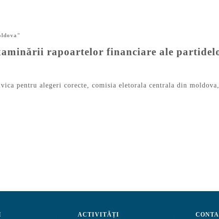
oldova"
aminării rapoartelor financiare ale partidelo
ivica pentru alegeri corecte
,
comisia eletorala centrala din moldova
I
ACTIVITĂȚI
CONTA