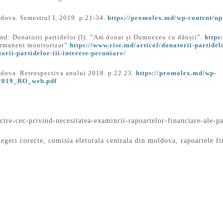
ldova. Semestrul I, 2019. p.21-34.
https://promolex.md/wp-content/u
e.md: Donatorii partidelor (I): ”Am donat și Dumnezeu cu dânșii”.
https
permanent monitorizat”
https://www.rise.md/articol/donatorii-partide
orii-partidelor-iii-interese-pecuniare/
ldova. Retrospectiva anului 2018. p.22 23.
https://promolex.md/wp-
_2019_RO_web.pdf
ctre-cec-privind-necesitatea-examinrii-rapoartelor-financiare-ale-p
legeri corecte
,
comisia eletorala centrala din moldova
,
rapoartele fi