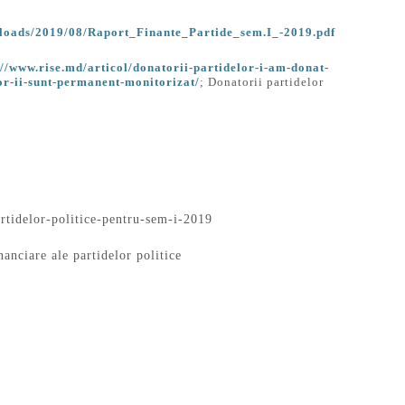
ploads/2019/08/Raport_Finante_Partide_sem.I_-2019.pdf
://www.rise.md/articol/donatorii-partidelor-i-am-donat-
lor-ii-sunt-permanent-monitorizat/
; Donatorii partidelor
artidelor-politice-pentru-sem-i-2019
nanciare ale partidelor politice