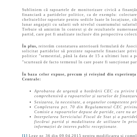
Subliniem că rapoartele de monitorizare civică a finanțăr
financiară a partidelor politice, ca de exemplu: colectare
cheltuielilor raportate pentru sediile luate în locațiune, câ
lunar angajații cu salarii sub nivelul cuantumului salariu
Trebuie să amintim în context și de rezultatele numeroasel
partid, care pot fi analizate inclusiv din perspectiva cole
În plus,
reiterăm constatarea anterioară formulată de Asoc
solicitat partidelor să prezinte rapoartele financiare priv
politice ”semestrial, până la data de 15 a ultimei luni a 
”scurtează de facto termenul în care poate fi sancționat par
În baza celor expuse, precum și reieșind din experienț
Centrale:
Aprobarea de urgență a hotărârii CEC cu privire l
comprehensivă a rapoartelor și surselor de finanțare
Sesizarea, la necesitate, a organelor competente pr
Completarea pct. 70 din Regulamentul CEC privind 
Comisie a rapoartelor depuse de partide, care nu ar
Interpelarea Serviciului Fiscal de Stat și a partide
fiecărui partid și modalitatea de utilizare în priv
informației de interes public recepționate.
[1]
Lege nr. 36 din 09.04.2015 pentru modificarea și comple