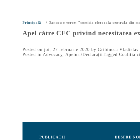
/
Principală
Записи с тегом "comisia eletorala centrala din m
Apel către CEC privind necesitatea ex
Posted on
joi, 27 februarie 2020
by
Gribincea Vladislav
Posted in
Advocacy
,
Apeluri/Declarații
Tagged
Coalitia c
PUBLICAȚII
DESPRE NO