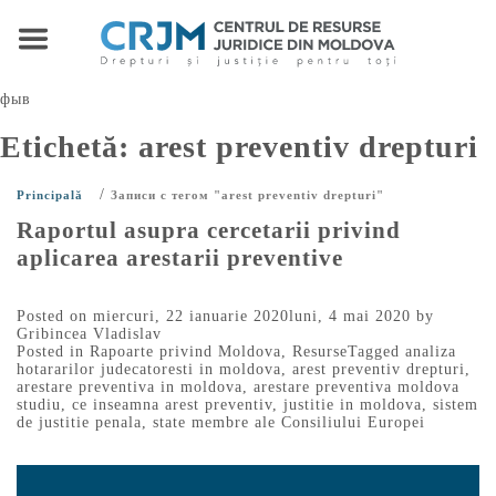
фыв
Etichetă:
arest preventiv drepturi
/
Principală
Записи с тегом "arest preventiv drepturi"
Raportul asupra cercetarii privind
aplicarea arestarii preventive
Posted on
miercuri, 22 ianuarie 2020
luni, 4 mai 2020
by
Gribincea Vladislav
Posted in
Rapoarte privind Moldova
,
Resurse
Tagged
analiza
hotararilor judecatoresti in moldova
,
arest preventiv drepturi
,
arestare preventiva in moldova
,
arestare preventiva moldova
studiu
,
ce inseamna arest preventiv
,
justitie in moldova
,
sistem
de justitie penala
,
state membre ale Consiliului Europei