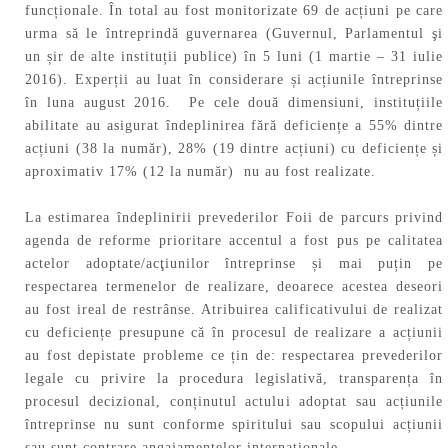
funcționale. În total au fost monitorizate 69 de acțiuni pe care
urma să le întreprindă guvernarea (Guvernul, Parlamentul şi
un șir de alte instituții publice) în 5 luni (1 martie – 31 iulie
2016). Experții au luat în considerare și acțiunile întreprinse
în luna august 2016. Pe cele două dimensiuni, instituțiile
abilitate au asigurat îndeplinirea fără deficiențe a 55% dintre
acțiuni (38 la număr), 28% (19 dintre acțiuni) cu deficiențe și
aproximativ 17% (12 la număr) nu au fost realizate.
La estimarea îndeplinirii prevederilor Foii de parcurs privind
agenda de reforme prioritare accentul a fost pus pe calitatea
actelor adoptate/acţiunilor întreprinse și mai puțin pe
respectarea termenelor de realizare, deoarece acestea deseori
au fost ireal de restrânse. Atribuirea calificativului de realizat
cu deficiențe presupune că în procesul de realizare a acțiunii
au fost depistate probleme ce țin de: respectarea prevederilor
legale cu privire la procedura legislativă, transparența în
procesul decizional, conținutul actului adoptat sau acțiunile
întreprinse nu sunt conforme spiritului sau scopului acțiunii
sau sunt contrare angajamentelor internaționale.