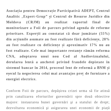
Asociația pentru Democrație Participativă ADEPT, Centrul
Analitic
„
Expert-Grup” și Centrul de Resurse Juridice din
Moldova (CRJM) au realizat raportul final de
monitorizare a Foii de parcurs
privind agenda de reforme
prioritare. Experții au constatat că doar jumătate (55%)
din acțiunile asumate au fost realizate fără deficiențe, 28%
au fost realizate cu deficiențe și aproximativ 17% nu au
fost realizate. Cele mai importante restanțe rămân reforma
CNA, adoptarea unui nou Cod al Audiovizualului,
derularea lentă a anchetei privind fraudele depistate în
sistemul bancar în 2014, procesul lent de reformă a BNM și
eșecul la negocierea celui mai avantajos preț de furnizare a
energiei electrice.
Conform Foii de parcurs, depășirea crizei urma să fie atinsă
prin canalizarea eforturilor guvernării spre două obiective
majore: instaurarea bunei guvernări şi a statului de drept;
dezvoltarea economică şi asigurarea unei economii de piață