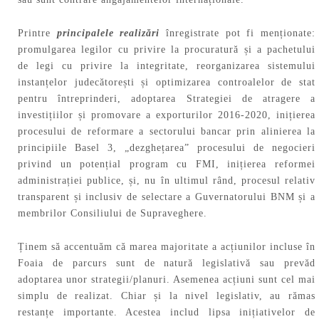
Printre
principalele realizări
înregistrate
pot fi menționate:
promulgarea legilor cu privire la procuratură și a pachetului
de legi cu privire la integritate, reorganizarea sistemului
instanțelor judecătorești și optimizarea controalelor de stat
pentru întreprinderi, adoptarea Strategiei de atragere a
investițiilor și promovare a exporturilor 2016-2020, inițierea
procesului de reformare a sectorului bancar prin alinierea la
principiile Basel 3, „dezghețarea” procesului de negocieri
privind un potențial program cu FMI, inițierea reformei
administrației publice, și, nu în ultimul rând, procesul relativ
transparent și inclusiv de selectare a Guvernatorului BNM și a
membrilor Consiliului de Supraveghere.
Ținem să accentuăm că marea majoritate a acțiunilor incluse în
Foaia de parcurs sunt de natură legislativă sau prevăd
adoptarea unor strategii/planuri. Asemenea acțiuni sunt cel mai
simplu de realizat. Chiar și la nivel legislativ, au rămas
restanțe importante. Acestea includ lipsa inițiativelor de