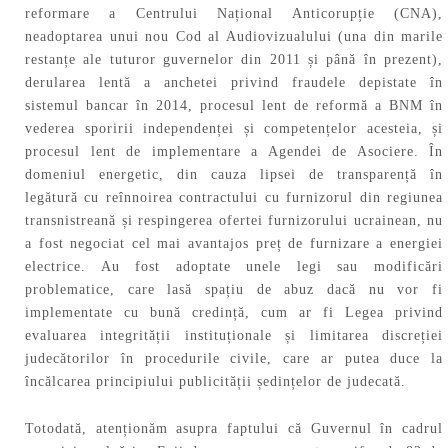
reformare a Centrului Național Anticorupție (CNA),
neadoptarea unui nou Cod al Audiovizualului (una din marile
restanțe ale tuturor guvernelor din 2011 și până în prezent),
derularea lentă a anchetei privind fraudele depistate în
sistemul bancar în 2014, procesul lent de reformă a BNM în
vederea sporirii independenței și competențelor acesteia, și
procesul lent de implementare a Agendei de Asociere. În
domeniul energetic, din cauza lipsei de transparență în
legătură cu reînnoirea contractului cu furnizorul din regiunea
transnistreană și respingerea ofertei furnizorului ucrainean, nu
a fost negociat cel mai avantajos preț de furnizare a energiei
electrice. Au fost adoptate unele legi sau modificări
problematice, care lasă spațiu de abuz dacă nu vor fi
implementate cu bună credință, cum ar fi Legea privind
evaluarea integrității instituționale și limitarea discreției
judecătorilor în procedurile civile, care ar putea duce la
încălcarea principiului publicității ședințelor de judecată.
Totodată, atenționăm asupra faptului că Guvernul în cadrul