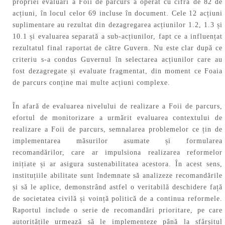
propriei evaluări a Foii de parcurs a operat cu cifra de 82 de
acțiuni, în locul celor 69 incluse în document. Cele 12 acțiuni
suplimentare au rezultat din dezagregarea acțiunilor 1.2, 1.3 și
10.1 și evaluarea separată a sub-acțiunilor, fapt ce a influențat
rezultatul final raportat de către Guvern. Nu este clar după ce
criteriu s-a condus Guvernul în selectarea acțiunilor care au
fost dezagregate și evaluate fragmentat, din moment ce Foaia
de parcurs conține mai multe acțiuni complexe.
În afară de evaluarea nivelului de realizare a Foii de parcurs,
efortul de monitorizare a urmărit evaluarea contextului de
realizare a Foii de parcurs, semnalarea problemelor ce țin de
implementarea măsurilor asumate și formularea
recomandărilor, care ar impulsiona realizarea reformelor
inițiate și ar asigura sustenabilitatea acestora. În acest sens,
instituțiile abilitate sunt îndemnate să analizeze recomandările
și să le aplice, demonstrând astfel o veritabilă deschidere față
de societatea civilă și voință politică de a continua reformele.
Raportul include o serie de recomandări prioritare, pe care
autoritățile urmează să le implementeze până la sfârșitul