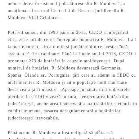
neîncrederea în sistemul judecătoresc din R. Moldova”, a
menționat directorul Centrului de Resurse juridice din R.
Moldova, Vlad Gribincea.
Potrivit sursei, din 1998 până în 2013, CEDO a înregistrat
circa zece mii de cereri îndreptate împotriva R. Moldova. La 1
ianuarie curent, circa o mie și jumătate dintre acestea încă
așteptau să fie examinate. Până la finele anului 2013, CEDO a
pronunțat 273 de hotărâri în cauzele moldovenești. După
numărul de hotărâri, R. Moldova devansează Germania,
Spania, Olanda sau Portugalia, țări care au aderat la CEDO cu
mult înaintea R. Moldova și au o populație mult mai mare
decât cea a țării noastre. „Aproape jumătate dintre dosarele
pierdute la CEDO vizează tortura, neexecutarea hotărârilor
judecătorești, anchetarea inadecvată a maltratărilor, detenția în
condiți inumane, casarea neregulamentară a hotărârilor
judecătorești irevocabile.
Până acum, R. Moldova a fost obligată să plătească