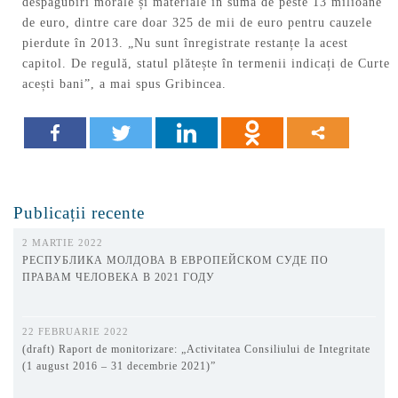
despăgubiri morale și materiale în sumă de peste 13 milioane
de euro, dintre care doar 325 de mii de euro pentru cauzele
pierdute în 2013. „Nu sunt înregistrate restanțe la acest
capitol. De regulă, statul plătește în termenii indicați de Curte
acești bani”, a mai spus Gribincea.
Publicații recente
2 MARTIE 2022
РЕСПУБЛИКА МОЛДОВА В ЕВРОПЕЙСКОМ СУДЕ ПО
ПРАВАМ ЧЕЛОВЕКА В 2021 ГОДУ
22 FEBRUARIE 2022
(draft) Raport de monitorizare: „Activitatea Consiliului de Integritate
(1 august 2016 – 31 decembrie 2021)”