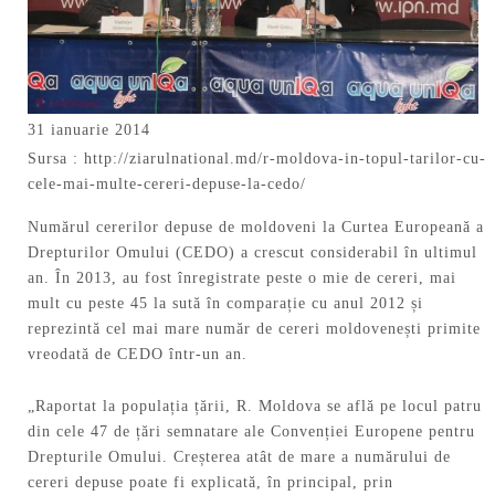
31 ianuarie 2014
Sursa :
http://ziarulnational.md/r-moldova-in-topul-tarilor-cu-
cele-mai-multe-cereri-depuse-la-cedo/
Numărul cererilor depuse de moldoveni la Curtea Europeană a
Drepturilor Omului (CEDO) a crescut considerabil în ultimul
an. În 2013, au fost înregistrate peste o mie de cereri, mai
mult cu peste 45 la sută în comparație cu anul 2012 și
reprezintă cel mai mare număr de cereri moldovenești primite
vreodată de CEDO într-un an.
„Raportat la populația țării, R. Moldova se află pe locul patru
din cele 47 de țări semnatare ale Convenției Europene pentru
Drepturile Omului. Creșterea atât de mare a numărului de
cereri depuse poate fi explicată, în principal, prin