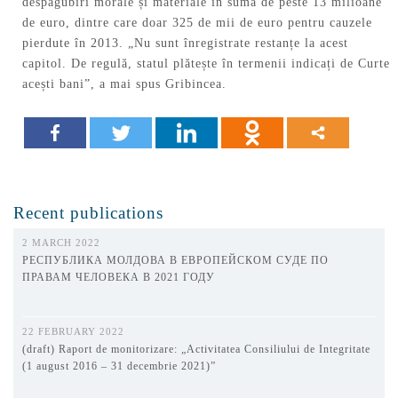
despăgubiri morale și materiale în sumă de peste 13 milioane
de euro, dintre care doar 325 de mii de euro pentru cauzele
pierdute în 2013. „Nu sunt înregistrate restanțe la acest
capitol. De regulă, statul plătește în termenii indicați de Curte
acești bani”, a mai spus Gribincea.
Recent publications
2 MARCH 2022
РЕСПУБЛИКА МОЛДОВА В ЕВРОПЕЙСКОМ СУДЕ ПО
ПРАВАМ ЧЕЛОВЕКА В 2021 ГОДУ
22 FEBRUARY 2022
(draft) Raport de monitorizare: „Activitatea Consiliului de Integritate
(1 august 2016 – 31 decembrie 2021)”