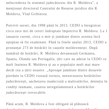
neîncrederea în sistemul judecătoresc din R. Moldova”, a
menționat directorul Centrului de Resurse juridice din R.
Moldova, Vlad Gribincea.
Potrivit sursei, din 1998 până în 2013, CEDO a înregistrat
circa zece mii de cereri îndreptate împotriva R. Moldova. La 1
ianuarie curent, circa o mie și jumătate dintre acestea încă
așteptau să fie examinate. Până la finele anului 2013, CEDO a
pronunțat 273 de hotărâri în cauzele moldovenești. După
numărul de hotărâri, R. Moldova devansează Germania,
Spania, Olanda sau Portugalia, țări care au aderat la CEDO cu
mult înaintea R. Moldova și au o populație mult mai mare
decât cea a țării noastre. „Aproape jumătate dintre dosarele
pierdute la CEDO vizează tortura, neexecutarea hotărârilor
judecătorești, anchetarea inadecvată a maltratărilor, detenția în
condiți inumane, casarea neregulamentară a hotărârilor
judecătorești irevocabile.
Până acum, R. Moldova a fost obligată să plătească