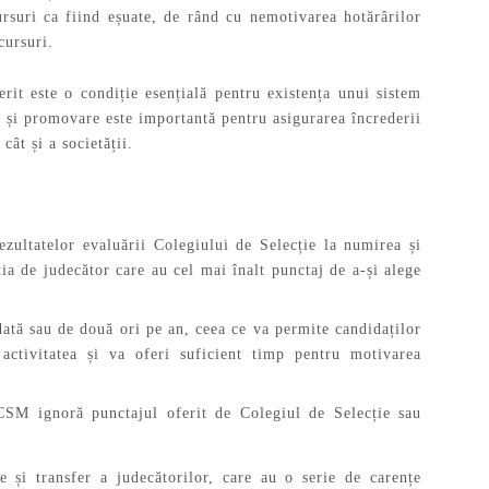
suri ca fiind eșuate, de rând cu nemotivarea hotărârilor
cursuri.
it este o condiție esențială pentru existența unui sistem
e și promovare este importantă pentru asigurarea încrederii
cât și a societății.
ezultatelor evaluării Colegiului de Selecție la numirea și
ția de judecător care au cel mai înalt punctaj de a-și alege
dată sau de două ori pe an, ceea ce va permite candidaților
 activitatea și va oferi suficient timp pentru motivarea
 CSM ignoră punctajul oferit de Colegiul de Selecție sau
 și transfer a judecătorilor, care au o serie de carențe