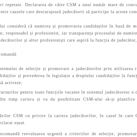
ri repetate. Declararea de către CSM a unui număr mare de concur
rintre cauzele care descurajează judecătorii să participe la aceste con
ui consideră că numirea și promovarea candidaților în bază de mer
t, responsabil și profesionist, iar transparența procesului de numir
judecătorilor și altor profesioniști care aspiră la funcția de judecător, 
ecomandă:
stemului de selecție și promovare a judecătorilor prin utilizarea r
daților și prevederea în legislație a dreptului candidaților la func
să activeze;
ursurilor pentru toate funcțiile vacante în sistemul judecătoresc o 
 din timp cariera și va da posibilitate CSM-ului să-și planifice
ârilor CSM cu privire la cariera judecătorilor, în cazul în care
eclarat eșuat.
comandă reevaluarea urgentă a criteriilor de selecție, promovare