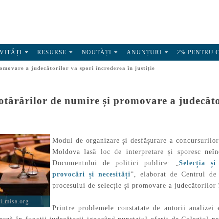
VITĂȚI
RESURSE
NOUTĂȚI
ANUNȚURI
2% PENTRU 
omovare a judecătorilor va spori încrederea în justiție
tărârilor de numire și promovare a judecători
Modul de organizare și desfășurare a concursurilo
Moldova lasă loc de interpretare și sporesc neînc
Documentului de politici publice: „
Selecția ș
provocări și necesități
”, elaborat de Centrul d
procesului de selecție și promovare a judecătorilor
.misa.org
Printre problemele constatate de autorii analizei