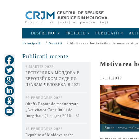
DESPRE NOI
PROIECTE
PUBLICAȚII
ACTI
/
/
Principală
Noutăți
Motivarea hotărârilor de numire și pr
Publicații recente
Motivarea ho
2 MARTIE 2022
РЕСПУБЛИКА МОЛДОВА В
17.11.2017
ЕВРОПЕЙСКОМ СУДЕ ПО
ПРАВАМ ЧЕЛОВЕКА В 2021
ГОДУ
22 FEBRUARIE 2022
(draft) Raport de monitorizare:
„Activitatea Consiliului de
Integritate (1 august 2016 – 31
decembrie 2021)”
Sursa :
www.malawi
16 FEBRUARIE 2022
Republic of Moldova at the