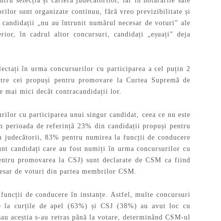
ru selecția și cariera judecătorilor, iar în hotărârile sale
ilor sunt organizate continuu, fără vreo previzibilitate și
candidații „nu au întrunit numărul necesar de voturi” ale
ior, în cadrul altor concursuri, candidați „eșuați” deja
ectați în urma concursurilor cu participarea a cel puțin 2
intre cei propuși pentru promovare la Curtea Supremă de
e mai mici decât contracandidații lor.
rilor cu participarea unui singur candidat, ceea ce nu este
în perioada de referință 23% din candidații propuși pentru
n judecătorii, 83% pentru numirea la funcții de conducere
unt candidați care au fost numiți în urma concursurilor cu
pentru promovarea la CSJ) sunt declarate de CSM ca fiind
ecesar de voturi din partea membrilor CSM.
 funcții de conducere în instanțe. Astfel, multe concursuri
e la curțile de apel (63%) și CSJ (38%) au avut loc cu
 sau aceștia s-au retras până la votare, determinând CSM-ul