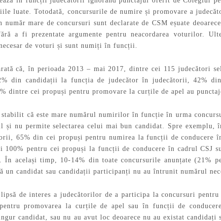
ză în funcții judecătorii ignorând punctajul oferit de Colegiul pent
ile luate. Totodată, concursurile de numire și promovare a judecător
n număr mare de concursuri sunt declarate de CSM eșuate deoarece 
ră a fi prezentate argumente pentru neacordarea voturilor. Ulter
ecesar de voturi și sunt numiți în funcții.
arată că, în perioada 2013 – mai 2017, dintre cei 115 judecători sel
72% din candidații la funcția de judecător în judecătorii, 42% d
9% dintre cei propuși pentru promovare la curțile de apel au punctaj
 stabilit că este mare numărul numirilor în funcție în urma concursu
il și nu permite selectarea celui mai bun candidat. Spre exemplu, 
orii, 65% din cei propuși pentru numirea la funcții de conducere î
 și 100% pentru cei propuși la funcții de conducere în cadrul CSJ s
t. În același timp, 10-14% din toate concursurile anunțate (21% 
că un candidat sau candidații participanți nu au întrunit numărul n
lipsă de interes a judecătorilor de a participa la concursuri pentru
entru promovarea la curțile de apel sau în funcții de conducer
ingur candidat, sau nu au avut loc deoarece nu au existat candidați