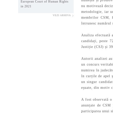
numește și promovea
European Court of Human Rights
nu motivează decizi
in 2021
metodologie, iar u
VEZI ARHIVA
membrilor CSM, fă
întrunesc numărul n
Analiza efectuată 
candidați, peste 
Justiție (CSJ) și 3
Autorii analizei au
un concurs veritab
numirea în judecăt
în curțile de apel
un singur candida
eșuate, din motiv 
A fost observată o 
anunțate de CSM p
participarea unui s