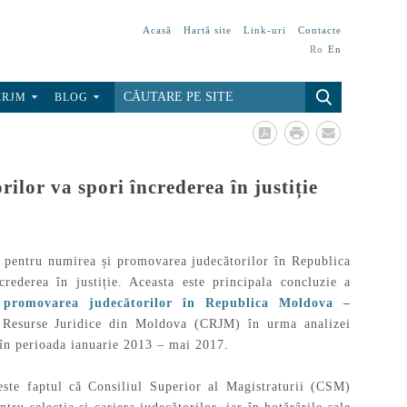
Acasă
Hartă site
Link-uri
Contacte
Ro
En
CRJM
BLOG
lor va spori încrederea în justiție
r pentru numirea și promovarea judecătorilor în Republica
rederea în justiție. Aceasta este principala concluzie a
i promovarea judecătorilor în Republica Moldova –
e Resurse Juridice din Moldova (CRJM) în urma analizei
 în perioada ianuarie 2013 – mai 2017.
 este faptul că Consiliul Superior al Magistraturii (CSM)