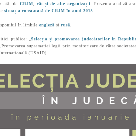
or atât de
CRJM
,
cât și de alte organizații
. Prezenta analiză ara
 de
situația constatată de CRJM în anul 2015
.
sponibil în limbile
engleză
și
rusă
.
tici publice: „
Selecția și promovarea judecătorilor în Republi
 „Promovarea supremației legii prin monitorizare de către societa
Internațională (USAID).