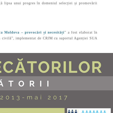
tă lipsa unui progres în domeniul selecției și promovării
ca Moldova – provocări și necesități
” a fost elaborat în
tea civilă”, implementat de CRJM cu suportul Agenției SUA