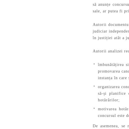
să anunțe concursu
sale, ar putea fi p
Autorii documentul
judiciar independen
în justiției atât a 
Autorii analizei r
îmbunătățirea si
promovarea candi
instanța în care 
organizarea conc
să-și planifice
hotărârilor;
motivarea hotăr
concursul este d
De asemenea, se re