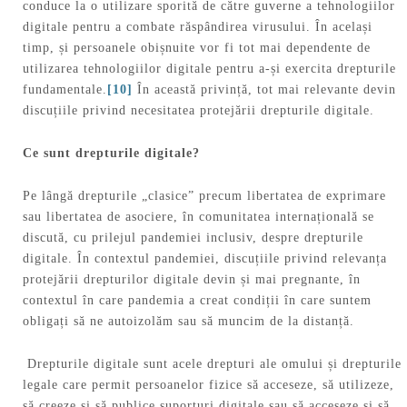
conduce la o utilizare sporită de către guverne a tehnologiilor
digitale pentru a combate răspândirea virusului. În același
timp, și persoanele obișnuite vor fi tot mai dependente de
utilizarea tehnologiilor digitale pentru a-și exercita drepturile
fundamentale.
[10]
În această privință, tot mai relevante devin
discuțiile privind necesitatea protejării drepturile digitale.
Ce sunt drepturile digitale?
Pe lângă drepturile „clasice” precum libertatea de exprimare
sau libertatea de asociere, în comunitatea internațională se
discută, cu prilejul pandemiei inclusiv, despre drepturile
digitale. În contextul pandemiei, discuțiile privind relevanța
protejării drepturilor digitale devin și mai pregnante, în
contextul în care pandemia a creat condiții în care suntem
obligați să ne autoizolăm sau să muncim de la distanță.
Drepturile digitale sunt acele drepturi ale omului și drepturile
legale care permit persoanelor fizice să acceseze, să utilizeze,
să creeze și să publice suporturi digitale sau să acceseze și să