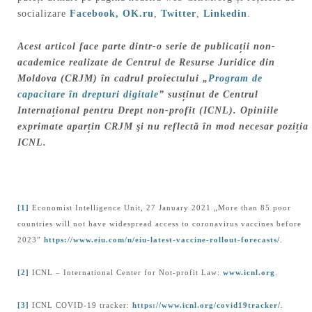
socializare
Facebook,
OK.ru
,
Twitter
,
Linkedin
.
Acest articol face parte dintr-o serie de publicații non-
academice realizate de Centrul de Resurse Juridice din
Moldova (CRJM) în cadrul proiectului „
Program de
capacitare în drepturi digitale
” susținut de Centrul
Internațional pentru Drept non-profit (ICNL). Opiniile
exprimate aparțin CRJM şi nu reflectă în mod necesar poziția
ICNL.
[1]
Economist Intelligence Unit, 27 January 2021 „More than 85 poor
countries will not have widespread access to coronavirus vaccines before
2023”
https://www.eiu.com/n/eiu-latest-vaccine-rollout-forecasts/
.
[2]
ICNL – International Center for Not-profit Law:
www.icnl.org
.
[3]
ICNL COVID-19 tracker:
https://www.icnl.org/covid19tracker/
.