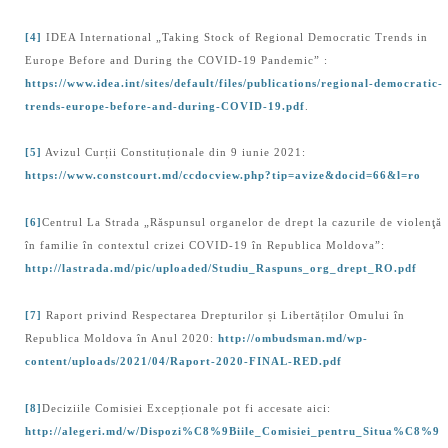
[4]
IDEA International „Taking Stock of Regional Democratic Trends in
Europe Before and During the COVID-19 Pandemic” :
https://www.idea.int/sites/default/files/publications/regional-democratic-
trends-europe-before-and-during-COVID-19.pdf
.
[5]
Avizul Curții Constituționale din 9 iunie 2021:
https://www.constcourt.md/ccdocview.php?tip=avize&docid=66&l=ro
[6]
Centrul La Strada „Răspunsul organelor de drept la cazurile de violenţă
în familie în contextul crizei COVID-19 în Republica Moldova”:
http://lastrada.md/pic/uploaded/Studiu_Raspuns_org_drept_RO.pdf
[7]
Raport privind Respectarea Drepturilor și Libertăților Omului în
Republica Moldova în Anul 2020:
http://ombudsman.md/wp-
content/uploads/2021/04/Raport-2020-FINAL-RED.pdf
[8]
Deciziile Comisiei Excepționale pot fi accesate aici:
http://alegeri.md/w/Dispozi%C8%9Biile_Comisiei_pentru_Situa%C8%9