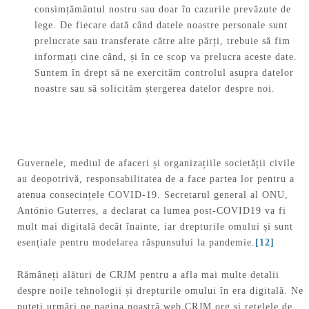
consimțământul nostru sau doar în cazurile prevăzute de
lege. De fiecare dată când datele noastre personale sunt
prelucrate sau transferate către alte părți, trebuie să fim
informați cine când, și în ce scop va prelucra aceste date.
Suntem în drept să ne exercităm controlul asupra datelor
noastre sau să solicităm ștergerea datelor despre noi.
Guvernele, mediul de afaceri și organizațiile societății civile
au deopotrivă, responsabilitatea de a face partea lor pentru a
atenua consecințele COVID-19. Secretarul general al ONU,
António Guterres, a declarat ca lumea post-COVID19 va fi
mult mai digitală decât înainte, iar drepturile omului și sunt
esențiale pentru modelarea răspunsului la pandemie.
[12]
Rămâneți alături de CRJM pentru a afla mai multe detalii
despre noile tehnologii și drepturile omului în era digitală. Ne
puteți urmări pe pagina noastră web CRJM.org și rețelele de