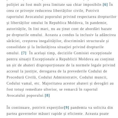
poliției au fost mult prea limitate sau chiar imposibile.
[6]
În
ceea ce privește reducerea libertăților civile, Potrivit
raportului Avocatului poporului privind respectarea drepturilor
și libertăților omului în Republica Moldova, în pandemie,
autoritățile, în lini mari, nu au ținut cont de abordări bazate
pe drepturile omului. Aceasta a condus la inclusiv la adâncirea
sărăciei, creșterea inegalităților, discriminări structurale și
consolidate și la înrăutățirea situației privind drepturile
omului.
[7]
În același timp, deciziile Comisiei excepționale
pentru situații Excepționale a Republicii Moldova au conținut
un șir de abateri disproporționate de la normele legale privind
accesul la justiție, derogarea de la prevederile Codului de
Procedură Civilă, Codului Administrativ, Codului muncii,
Codului vamal, etc. Majoritatea acestor abateri și derogări au
fost totuși remediate ulterior, se remarcă în raportul
Avocatului poporului.
[8]
În continuare, potrivit experților
[9]
pandemia va solicita din
partea guvernelor măsuri rapide și eficiente. Aceasta poate