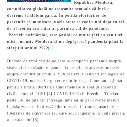
Republica Moldova,
comunitatea globală ne transmite semnale că încă e
devreme să slăbim garda. În pofida eforturilor de
prevenție și imunizare, unele state se confruntă deja cu cel
de-al treilea sau chiar al patrulea val de pandemie.
Potrivit estimărilor, este posibil ca multe țări cu venituri
mici, inclusiv Moldova să nu depășească pandemia până la
sfârșitul anului 2022
[1]
.
Dincolo de implicațiile pe care le comportă pandemia asupra
sistemului de sănătate, pandemia are efecte adverse inclusiv
asupra drepturilor omului. Sub pretextul restricțiilor legate de
COVID-19, mai multe guverne din întreaga lume, au acționat
pentru a limita libertățile fundamentale și spațiul societății
civile. Potrivit ICNL
[2]
COVID-19 Civic Freedom Tracker,
peste 140 de țări din întreaga lume au inițiat diverse măsuri
legislative care limitează libertatea de întrunire, asociere,
libertatea de exprimare sau care aduc ingerințe în viața privată
a persoanelor.
[3]