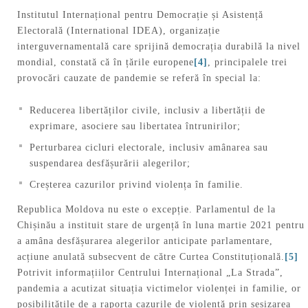
Institutul Internațional pentru Democrație și Asistență
Electorală (International IDEA), organizație
interguvernamentală care sprijină democrația durabilă la nivel
mondial, constată că în țările europene
[4]
, principalele trei
provocări cauzate de pandemie se referă în special la:
Reducerea libertăților civile, inclusiv a libertății de
exprimare, asociere sau libertatea întrunirilor;
Perturbarea cicluri electorale, inclusiv amânarea sau
suspendarea desfășurării alegerilor;
Creșterea cazurilor privind violența în familie.
Republica Moldova nu este o excepție. Parlamentul de la
Chișinău a instituit stare de urgență în luna martie 2021 pentru
a amâna desfășurarea alegerilor anticipate parlamentare,
acțiune anulată subsecvent de către Curtea Constituțională.
[5]
Potrivit informațiilor Centrului Internațional „La Strada”,
pandemia a acutizat situația victimelor violenței in familie, or
posibilitățile de a raporta cazurile de violență prin sesizarea