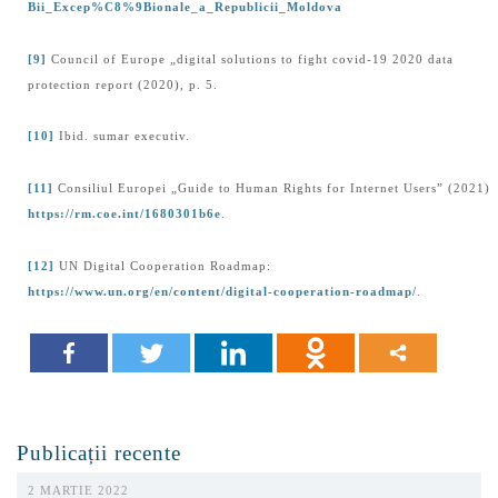
Bii_Excep%C8%9Bionale_a_Republicii_Moldova
[9]
Council of Europe „digital solutions to fight covid-19 2020 data
protection report (2020), p. 5.
[10]
Ibid. sumar executiv.
[11]
Consiliul Europei „Guide to Human Rights for Internet Users” (2021)
https://rm.coe.int/1680301b6e
.
[12]
UN Digital Cooperation Roadmap:
https://www.un.org/en/content/digital-cooperation-roadmap/
.
Publicații recente
2 MARTIE 2022