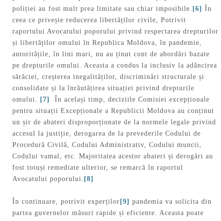
poliției au fost mult prea limitate sau chiar imposibile.
[6]
În
ceea ce privește reducerea libertăților civile, Potrivit
raportului Avocatului poporului privind respectarea drepturilor
și libertăților omului în Republica Moldova, în pandemie,
autoritățile, în lini mari, nu au ținut cont de abordări bazate
pe drepturile omului. Aceasta a condus la inclusiv la adâncirea
sărăciei, creșterea inegalităților, discriminări structurale și
consolidate și la înrăutățirea situației privind drepturile
omului.
[7]
În același timp, deciziile Comisiei excepționale
pentru situații Excepționale a Republicii Moldova au conținut
un șir de abateri disproporționate de la normele legale privind
accesul la justiție, derogarea de la prevederile Codului de
Procedură Civilă, Codului Administrativ, Codului muncii,
Codului vamal, etc. Majoritatea acestor abateri și derogări au
fost totuși remediate ulterior, se remarcă în raportul
Avocatului poporului.
[8]
În continuare, potrivit experților
[9]
pandemia va solicita din
partea guvernelor măsuri rapide și eficiente. Aceasta poate