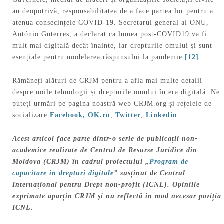
au deopotrivă, responsabilitatea de a face partea lor pentru a
atenua consecințele COVID-19. Secretarul general al ONU,
António Guterres, a declarat ca lumea post-COVID19 va fi
mult mai digitală decât înainte, iar drepturile omului și sunt
esențiale pentru modelarea răspunsului la pandemie.
[12]
Rămâneți alături de CRJM pentru a afla mai multe detalii
despre noile tehnologii și drepturile omului în era digitală. Ne
puteți urmări pe pagina noastră web CRJM.org și rețelele de
socializare
Facebook,
OK.ru
,
Twitter
,
Linkedin
.
Acest articol face parte dintr-o serie de publicații non-
academice realizate de Centrul de Resurse Juridice din
Moldova (CRJM) în cadrul proiectului „
Program de
capacitare în drepturi digitale
” susținut de Centrul
Internațional pentru Drept non-profit (ICNL). Opiniile
exprimate aparțin CRJM şi nu reflectă în mod necesar poziția
ICNL.