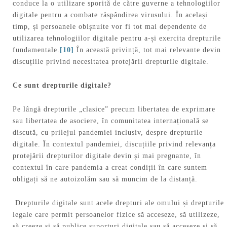
conduce la o utilizare sporită de către guverne a tehnologiilor
digitale pentru a combate răspândirea virusului. În același
timp, și persoanele obișnuite vor fi tot mai dependente de
utilizarea tehnologiilor digitale pentru a-și exercita drepturile
fundamentale.
[10]
În această privință, tot mai relevante devin
discuțiile privind necesitatea protejării drepturile digitale.
Ce sunt drepturile digitale?
Pe lângă drepturile „clasice” precum libertatea de exprimare
sau libertatea de asociere, în comunitatea internațională se
discută, cu prilejul pandemiei inclusiv, despre drepturile
digitale. În contextul pandemiei, discuțiile privind relevanța
protejării drepturilor digitale devin și mai pregnante, în
contextul în care pandemia a creat condiții în care suntem
obligați să ne autoizolăm sau să muncim de la distanță.
Drepturile digitale sunt acele drepturi ale omului și drepturile
legale care permit persoanelor fizice să acceseze, să utilizeze,
să creeze și să publice suporturi digitale sau să acceseze și să