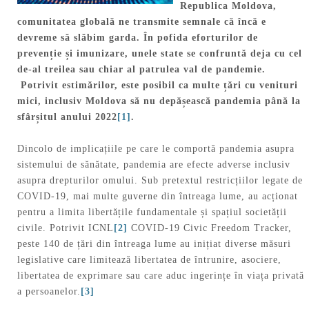
Republica Moldova,
comunitatea globală ne transmite semnale că încă e
devreme să slăbim garda. În pofida eforturilor de
prevenție și imunizare, unele state se confruntă deja cu cel
de-al treilea sau chiar al patrulea val de pandemie.
Potrivit estimărilor, este posibil ca multe țări cu venituri
mici, inclusiv Moldova să nu depășească pandemia până la
sfârșitul anului 2022
[1]
.
Dincolo de implicațiile pe care le comportă pandemia asupra
sistemului de sănătate, pandemia are efecte adverse inclusiv
asupra drepturilor omului. Sub pretextul restricțiilor legate de
COVID-19, mai multe guverne din întreaga lume, au acționat
pentru a limita libertățile fundamentale și spațiul societății
civile. Potrivit ICNL
[2]
COVID-19 Civic Freedom Tracker,
peste 140 de țări din întreaga lume au inițiat diverse măsuri
legislative care limitează libertatea de întrunire, asociere,
libertatea de exprimare sau care aduc ingerințe în viața privată
a persoanelor.
[3]