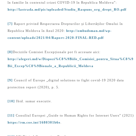
în familie în contextul crizei COVID-19 în Republica Moldova”:
http://lastrada.md/pic/uploaded/Studiu_Raspuns_org_drept_RO.pdf
[7]
Raport privind Respectarea Drepturilor și Libertăților Omului în
Republica Moldova în Anul 2020:
http://ombudsman.md/wp-
content/uploads/2021/04/Raport-2020-FINAL-RED.pdf
[8]
Deciziile Comisiei Excepționale pot fi accesate aici:
http://alegeri.md/w/Dispozi%C8%9Biile_Comisiei_pentru_Situa%C8%9
Bii_Excep%C8%9Bionale_a_Republicii_Moldova
[9]
Council of Europe „digital solutions to fight covid-19 2020 data
protection report (2020), p. 5.
[10]
Ibid. sumar executiv.
[11]
Consiliul Europei „Guide to Human Rights for Internet Users” (2021)
https://rm.coe.int/1680301b6e
.