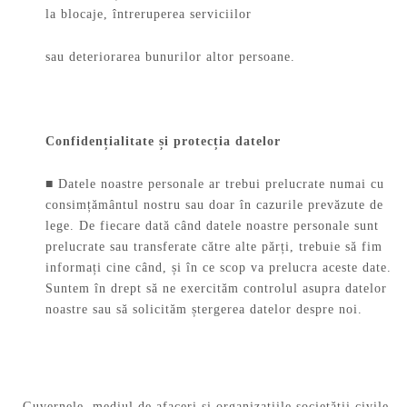
la blocaje, întreruperea serviciilor
sau deteriorarea bunurilor altor persoane.
Confidențialitate și protecția datelor
■ Datele noastre personale ar trebui prelucrate numai cu
consimțământul nostru sau doar în cazurile prevăzute de
lege. De fiecare dată când datele noastre personale sunt
prelucrate sau transferate către alte părți, trebuie să fim
informați cine când, și în ce scop va prelucra aceste date.
Suntem în drept să ne exercităm controlul asupra datelor
noastre sau să solicităm ștergerea datelor despre noi.
Guvernele, mediul de afaceri și organizațiile societății civile