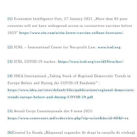
[1]
Economist Intelligence Unit, 27 January 2021 „More than 85 poor
countries will not have widespread access to coronavirus vaccines before
2023”
https://www.eiu.com/n/eiu-latest-vaccine-rollout-forecasts/
.
[2]
ICNL – International Center for Not-profit Law:
www.icnl.org
.
[3]
ICNL COVID-19 tracker:
https://www.icnl.org/covid19tracker/
.
[4]
IDEA International „Taking Stock of Regional Democratic Trends in
Europe Before and During the COVID-19 Pandemic” :
https://www.idea.int/sites/default/files/publications/regional-democratic-
trends-europe-before-and-during-COVID-19.pdf
.
[5]
Avizul Curții Constituționale din 9 iunie 2021:
https://www.constcourt.md/ccdocview.php?tip=avize&docid=66&l=ro
[6]
Centrul La Strada „Răspunsul organelor de drept la cazurile de violenţă