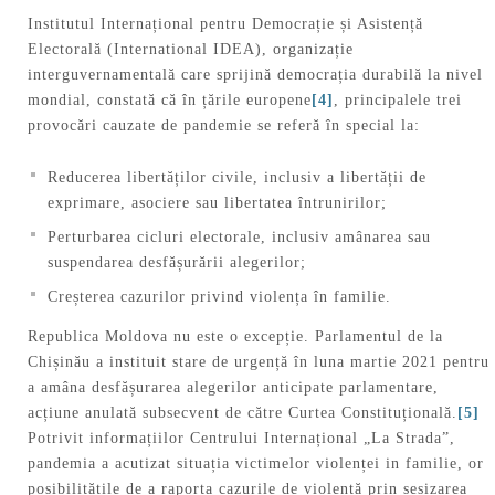
Institutul Internațional pentru Democrație și Asistență
Electorală (International IDEA), organizație
interguvernamentală care sprijină democrația durabilă la nivel
mondial, constată că în țările europene
[4]
, principalele trei
provocări cauzate de pandemie se referă în special la:
Reducerea libertăților civile, inclusiv a libertății de
exprimare, asociere sau libertatea întrunirilor;
Perturbarea cicluri electorale, inclusiv amânarea sau
suspendarea desfășurării alegerilor;
Creșterea cazurilor privind violența în familie.
Republica Moldova nu este o excepție. Parlamentul de la
Chișinău a instituit stare de urgență în luna martie 2021 pentru
a amâna desfășurarea alegerilor anticipate parlamentare,
acțiune anulată subsecvent de către Curtea Constituțională.
[5]
Potrivit informațiilor Centrului Internațional „La Strada”,
pandemia a acutizat situația victimelor violenței in familie, or
posibilitățile de a raporta cazurile de violență prin sesizarea