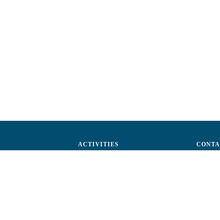
ACTIVITIES
CONTA
ctors
Advocacy
str. A.Ş
ff
Events
Phone: 
ization
Reporting a fraud
Fax: (+
ts
Email:
c
rtners
Fiscal 