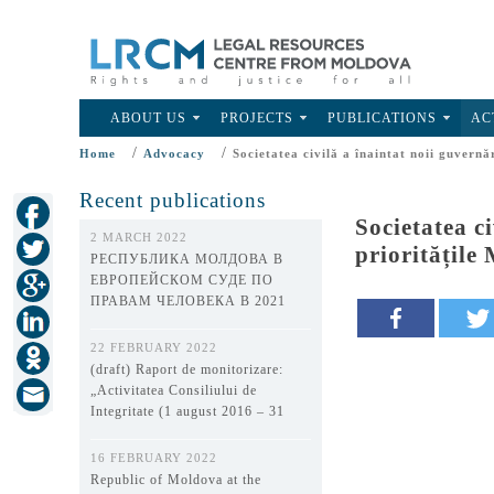
ABOUT US
PROJECTS
PUBLICATIONS
AC
/
/
Home
Advocacy
Societatea civilă a înaintat noii guvernă
Recent publications
Societatea c
2 MARCH 2022
prioritățile
РЕСПУБЛИКА МОЛДОВА В
ЕВРОПЕЙСКОМ СУДЕ ПО
ПРАВАМ ЧЕЛОВЕКА В 2021
ГОДУ
22 FEBRUARY 2022
(draft) Raport de monitorizare:
„Activitatea Consiliului de
Integritate (1 august 2016 – 31
decembrie 2021)”
16 FEBRUARY 2022
Republic of Moldova at the