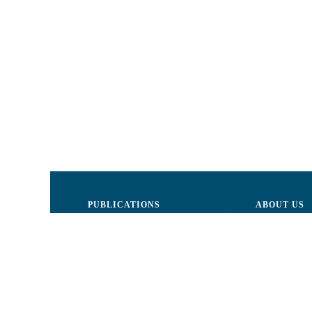
PUBLICATIONS
ABOUT US
Justice
Board of Dire
Human Rights
The LCRM sta
Civil society
Internal Organ
Infographics
Activity repor
Newsletter
Donors and Pa