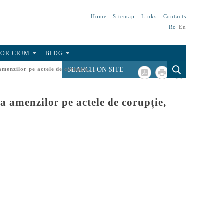
Home
Sitemap
Links
Contacts
Ro
En
FOR CRJM
BLOG
menzilor pe actele de corupție, ...
a amenzilor pe actele de corupție,