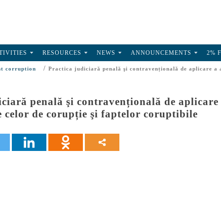
TIVITIES
RESOURCES
NEWS
ANNOUNCEMENTS
2% 
/
st corruption
Practica judiciară penală şi contravențională de aplicare a a
iciară penală şi contravențională de aplicare 
 celor de corupție şi faptelor coruptibile