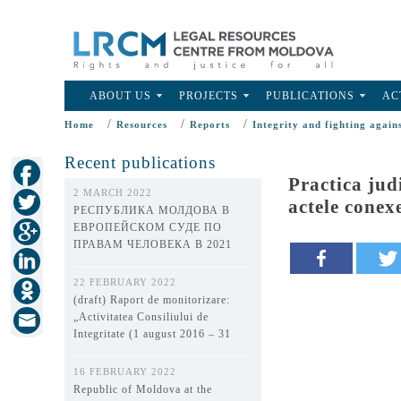
ABOUT US
PROJECTS
PUBLICATIONS
AC
/
/
/
Home
Resources
Reports
Integrity and fighting again
Recent publications
Practica jud
2 MARCH 2022
actele conexe
РЕСПУБЛИКА МОЛДОВА В
ЕВРОПЕЙСКОМ СУДЕ ПО
ПРАВАМ ЧЕЛОВЕКА В 2021
ГОДУ
22 FEBRUARY 2022
(draft) Raport de monitorizare:
„Activitatea Consiliului de
Integritate (1 august 2016 – 31
decembrie 2021)”
16 FEBRUARY 2022
Republic of Moldova at the