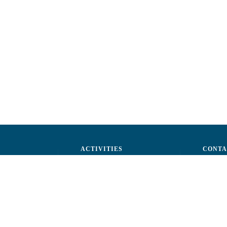
ACTIVITIES
CONTA
ctors
Advocacy
str. A.Ş
ff
Events
Phone: 
ization
Reporting a fraud
Fax: (+
ts
Email:
c
rtners
Fiscal 