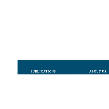
PUBLICATIONS
ABOUT US
Justice
Board of Dire
Human Rights
The LCRM sta
Civil society
Internal Organ
Infographics
Activity repor
Newsletter
Donors and Pa