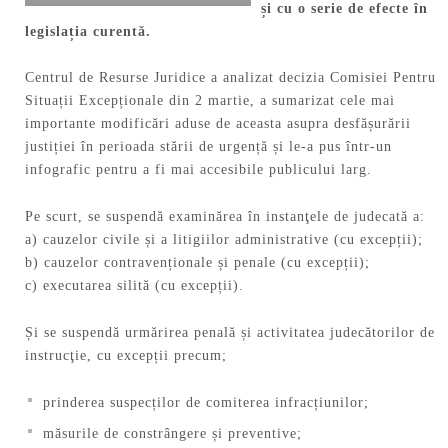
și cu o serie de efecte în
legislația curentă.
Centrul de Resurse Juridice a analizat decizia Comisiei Pentru
Situații Excepționale din 2 martie, a sumarizat cele mai
importante modificări aduse de aceasta asupra desfășurării
justiției în perioada stării de urgență și le-a pus într-un
infografic pentru a fi mai accesibile publicului larg.
Pe scurt, se suspendă examinărea în instanţele de judecată a:
a) cauzelor civile și a litigiilor administrative (cu excepții);
b) cauzelor contravenționale și penale (cu excepții);
c) executarea silită (cu excepții).
Și se suspendă urmărirea penală și activitatea judecătorilor de
instrucţie, cu excepții precum;
prinderea suspecților de comiterea infracțiunilor;
măsurile de constrângere și preventive;