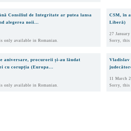
nă Consiliul de Integritate ar putea lansa
CSM, în a
ind alegerea noii…
Liberă)
27 January
 is only available in Romanian.
Sorry, this
e aniversare, procurorii și-au lăudat
Vladislav
tei cu corupția (Europa…
judecător
11 March 
 is only available in Romanian.
Sorry, this