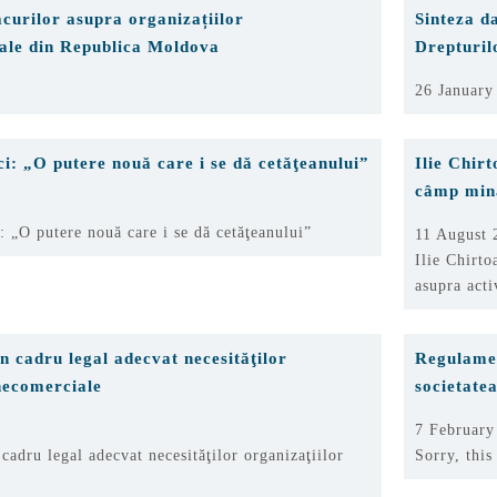
curilor asupra organizațiilor
Sinteza d
le din Republica Moldova
Drepturil
8
26 January
i: „O putere nouă care i se dă cetăţeanului”
Ilie Chirt
câmp min
 „O putere nouă care i se dă cetăţeanului”
11 August 
Ilie Chirto
asupra acti
un cadru legal adecvat necesităţilor
Regulamen
necomerciale
societate
7 February
 cadru legal adecvat necesităţilor organizaţiilor
Sorry, this