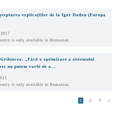
șteptarea explicațiilor de la Igor Dodon (Europa
 2017
 entry is only available in Romanian.
 Gribincea: „Fără o optimizare a sistemului
esc nu putem vorbi de o…
2015
 entry is only available in Romanian.
1
2
3
»