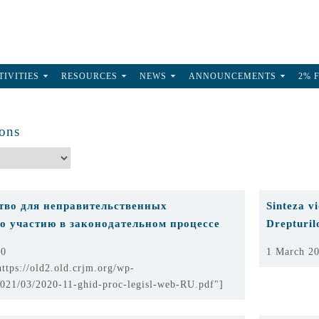
TIVITIES
RESOURCES
NEWS
ANNOUNCEMENTS
2% 
ions
тво для неправительственных
Sinteza v
о участию в законодательном процессе
Drepturil
20
1 March 2
ttps://old2.old.crjm.org/wp-
2021/03/2020-11-ghid-proc-legisl-web-RU.pdf"]