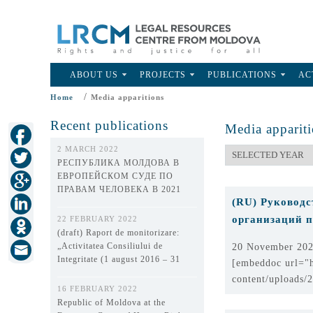
ABOUT US
PROJECTS
PUBLICATIONS
AC
/
Home
Media apparitions
Recent publications
Media apparit
2 MARCH 2022
РЕСПУБЛИКА МОЛДОВА В
ЕВРОПЕЙСКОМ СУДЕ ПО
ПРАВАМ ЧЕЛОВЕКА В 2021
(RU) Руководс
ГОДУ
организаций п
22 FEBRUARY 2022
(draft) Raport de monitorizare:
„Activitatea Consiliului de
20 November 20
Integritate (1 august 2016 – 31
[embeddoc url="h
decembrie 2021)”
content/uploads/
16 FEBRUARY 2022
Republic of Moldova at the