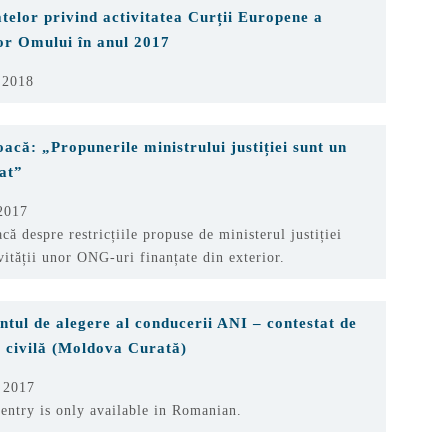
atelor privind activitatea Curții Europene a
or Omului în anul 2017
 2018
oacă: „Propunerile ministrului justiției sunt un
at”
2017
acă despre restricțiile propuse de ministerul justiției
vității unor ONG-uri finanțate din exterior.
tul de alegere al conducerii ANI – contestat de
a civilă (Moldova Curată)
 2017
 entry is only available in Romanian.