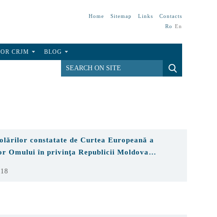
Home
Sitemap
Links
Contacts
Ro
En
FOR CRJM
BLOG
iolărilor constatate de Curtea Europeană a
or Omului în privinţa Republicii Moldova…
018