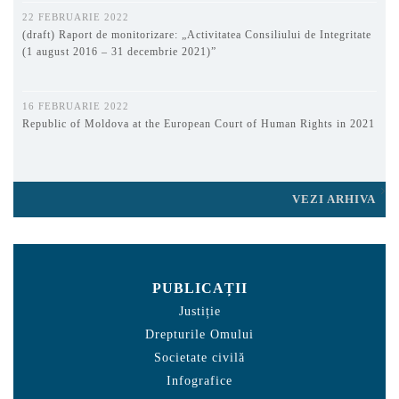
22 FEBRUARIE 2022
(draft) Raport de monitorizare: „Activitatea Consiliului de Integritate
(1 august 2016 – 31 decembrie 2021)”
16 FEBRUARIE 2022
Republic of Moldova at the European Court of Human Rights in 2021
VEZI ARHIVA
PUBLICAȚII
Justiție
Drepturile Omului
Societate civilă
Infografice