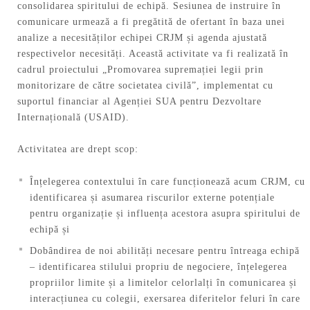
consolidarea spiritului de echipă. Sesiunea de instruire în
comunicare urmează a fi pregătită de ofertant în baza unei
analize a necesităților echipei CRJM și agenda ajustată
respectivelor necesități. Această activitate va fi realizată în
cadrul proiectului „Promovarea supremației legii prin
monitorizare de către societatea civilă”, implementat cu
suportul financiar al Agenției SUA pentru Dezvoltare
Internațională (USAID).
Activitatea are drept scop:
Înțelegerea contextului în care funcționează acum CRJM, cu
identificarea și asumarea riscurilor externe potențiale
pentru organizație și influența acestora asupra spiritului de
echipă și
Dobândirea de noi abilități necesare pentru întreaga echipă
– identificarea stilului propriu de negociere, înțelegerea
propriilor limite și a limitelor celorlalți în comunicarea și
interacțiunea cu colegii, exersarea diferitelor feluri în care