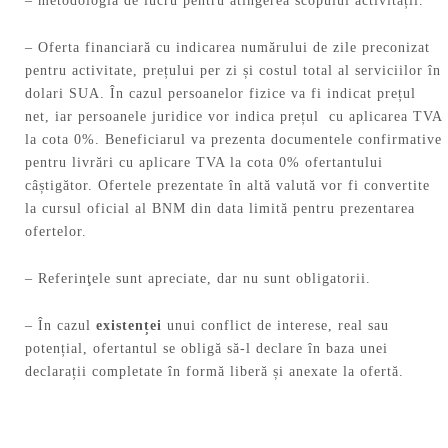
– metodologia de lucru pentru atingerea scopului activității.
– Oferta financiară cu indicarea numărului de zile preconizat
pentru activitate, prețului per zi și costul total al serviciilor în
dolari SUA. În cazul persoanelor fizice va fi indicat prețul
net, iar persoanele juridice vor indica prețul cu aplicarea TVA
la cota 0%. Beneficiarul va prezenta documentele confirmative
pentru livrări cu aplicare TVA la cota 0% ofertantului
câștigător. Ofertele prezentate în altă valută vor fi convertite
la cursul oficial al BNM din data limită pentru prezentarea
ofertelor.
– Referinţele sunt apreciate, dar nu sunt obligatorii.
– În cazul
existenței
unui conflict de interese, real sau
potențial, ofertantul se obligă să-l declare în baza unei
declarații completate în formă liberă și anexate la ofertă.