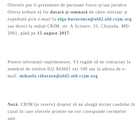
Ofertele pot fi prezentate de persoane fizice și/sau juridice.
Oferta trebuie să fie
datată și semnată
de către ofertant și
expediată prin e-mail la
olga.burucenco@old2.old.crjm.org
sau direct la sediul CRJM, str. A.Șciusev, 33, Chișinău, MD-
2001, până pe
15 august
2017.
Pentru informații suplimentare, Vă rugăm să ne contactați la
numărul de telefon 022 843601 ext.108 sau la adresa de e-
mail:
mihaela.cibotaru@old2.old.crjm.org
.
Notă
: CRJM își rezervă dreptul să nu aleagă niciun candidat în
cazul în care ofertele primite nu vor corespunde cerințelor
sale.